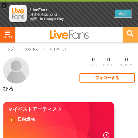
×
LiveFans
表示
株式会社SKIYAKI
無料 - In Google Play
MENU
トップ
ひろ さん
マイページ
0
0
0
いいね
フォロワー
フォロー中
フォローする
ひろ
マイベストアーティスト
日向坂46
1