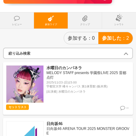
レビュー
参加ライブ
クリップ
シャウト
参加する
0
参加した
2
絞り込み検索
水曜日のカンパネラ
MELODY STAFF presents 学園祭LIVE 2025 雷都
点灯
2025/11/23 (日)15:00
宇都宮大学 峰キャンパス 第1体育館 (栃木県)
[出演者]
水曜日のカンパネラ
セットリスト
--
日向坂46
日向坂46 ARENA TOUR 2025 MONSTER GROOV
E