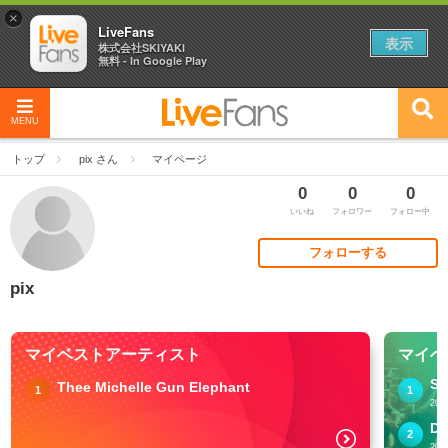
×
LiveFans
表示
株式会社SKIYAKI
無料 - In Google Play
MENU
トップ
pix さん
マイページ
0
0
0
いいね
フォロワー
フォロー中
フォローする
pix
マイベストアーティスト
マイベ
So
Thee Michelle Gun Elephant
1
1
200
DO
2
202