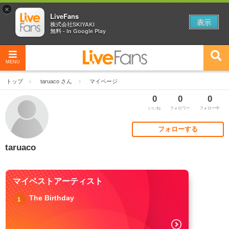
×
LiveFans
表示
株式会社SKIYAKI
無料 - In Google Play
MENU
トップ
taruaco さん
マイページ
0
0
0
いいね
フォロワー
フォロー中
フォローする
taruaco
マイベストアーティスト
The Birthday
1