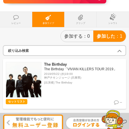
レビュー
参加ライブ
クリップ
シャウト
参加する
0
参加した
1
絞り込み検索
The Birthday
The Birthday「VIVIAN KILLERS TOUR 2019」
2019/05/22 (水)19:00
神戸チキンジョージ (兵庫県)
[出演者]
The Birthday
セットリスト
--