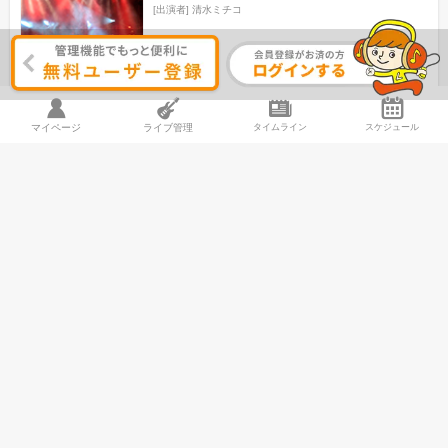
[出演者]
清水ミチコ
レビュー
1
マイページ
ライブ管理
タイムライン
スケジュール
矢野顕子
さとがえる/ひきがたるツアー "ひとりでみんなに届
けます"
2017/12/15 (金)19:00
サンケイホールブリーゼ (大阪府)
[出演者]
矢野顕子
--
スピッツ
ロックロックこんにちは!Ver.21～EXPO2017～
2017/11/30 (木)
Zepp Namba (大阪府)
[出演者]
スピッツ