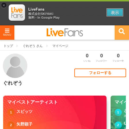
×
LiveFans
表示
株式会社SKIYAKI
無料 - In Google Play
MENU
トップ
ぐれぞう さん
マイページ
0
0
0
いいね
フォロワー
フォロー中
フォローする
ぐれぞう
マイベストアーティスト
マイベ
さ
スピッツ
1
1
20
矢野顕子
2
2
20