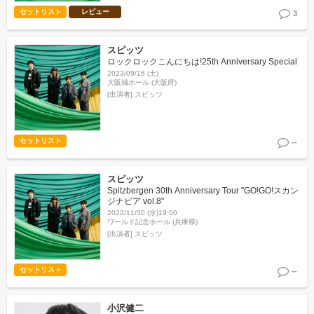
セットリスト
レビュー
3
スピッツ
ロックロックこんにちは!25th Anniversary Special
2023/09/16 (土)
大阪城ホール (大阪府)
[出演者]
スピッツ
セットリスト
--
スピッツ
Spitzbergen 30th Anniversary Tour "GO!GO!スカン
ジナビア vol.8"
2022/11/30 (水)19:00
ワールド記念ホール (兵庫県)
[出演者]
スピッツ
セットリスト
--
小沢健二