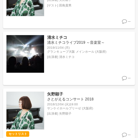
[ゲスト]
田島貴男
--
清水ミチコ
清水ミチコライブ2019 ～音楽室～
2019/11/04 (月)
グランキューブ大阪 メインホール (大阪府)
[出演者]
清水ミチコ
--
矢野顕子
さとがえるコンサート 2018
2018/12/04 (火)19:00
サンケイホールブリーゼ (大阪府)
[出演者]
矢野顕子
セットリスト
--