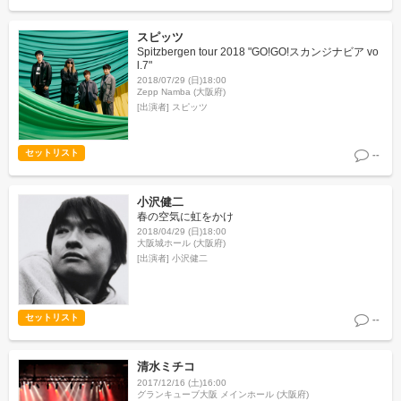
スピッツ
Spitzbergen tour 2018 "GO!GO!スカンジナビア vo
l.7"
2018/07/29 (日)18:00
Zepp Namba (大阪府)
[出演者]
スピッツ
セットリスト
--
小沢健二
春の空気に虹をかけ
2018/04/29 (日)18:00
大阪城ホール (大阪府)
[出演者]
小沢健二
セットリスト
--
清水ミチコ
2017/12/16 (土)16:00
グランキューブ大阪 メインホール (大阪府)