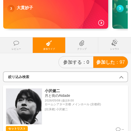
S
大貫妙子
3
3
20
レビュー
参加ライブ
クリップ
シャウト
参加する
0
参加した
97
絞り込み検索
小沢健二
月と街のAidade
2026/05/08 (金)19:00
ロームシアター京都 メインホール (京都府)
[出演者]
小沢健二
セットリスト
--