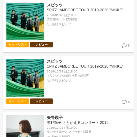
スピッツ
SPITZ JAMBOREE TOUR 2019-2020 "MIKKE"
2020/01/18 (土)18:00
大阪城ホール (大阪府)
[出演者]
スピッツ
セットリスト
レビュー
2
スピッツ
SPITZ JAMBOREE TOUR 2019-2020 "MIKKE"
2019/12/28 (土)18:00
マリンメッセ福岡 A館 (福岡県)
[出演者]
スピッツ
セットリスト
レビュー
4
矢野顕子
矢野顕子 さとがえるコンサート 2019
2019/12/02 (月)19:00
サンケイホールブリーゼ (大阪府)
[出演者]
矢野顕子