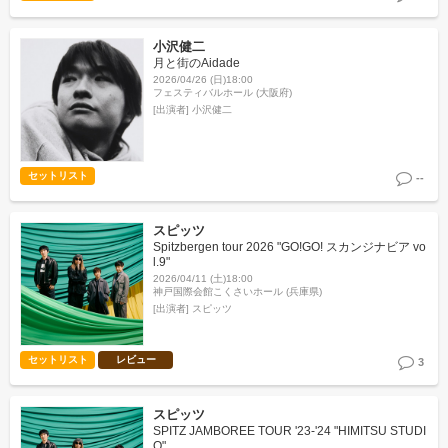
小沢健二
月と街のAidade
2026/04/26 (日)18:00
フェスティバルホール (大阪府)
[出演者]
小沢健二
セットリスト
--
スピッツ
Spitzbergen tour 2026 "GO!GO! スカンジナビア vo
l.9"
2026/04/11 (土)18:00
神戸国際会館こくさいホール (兵庫県)
[出演者]
スピッツ
セットリスト
レビュー
3
スピッツ
SPITZ JAMBOREE TOUR '23-'24 "HIMITSU STUDI
O"