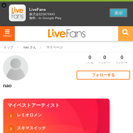
×
LiveFans
表示
株式会社SKIYAKI
無料 - In Google Play
MENU
トップ
nao さん
マイページ
0
0
0
いいね
フォロワー
フォロー中
フォローする
nao
マイベストアーティスト
レミオロメン
1
スキマスイッチ
2