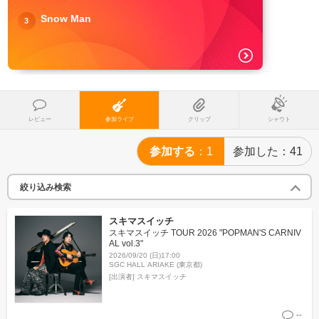
Snow Man
3
レビュー
参加ライブ
クリップ
シャウト
参加する
1
参加した
41
絞り込み検索
スキマスイッチ
スキマスイッチ TOUR 2026 "POPMAN'S CARNIV
AL vol.3"
2026/09/20 (日)17:00
SGC HALL ARIAKE (東京都)
[出演者]
スキマスイッチ
--