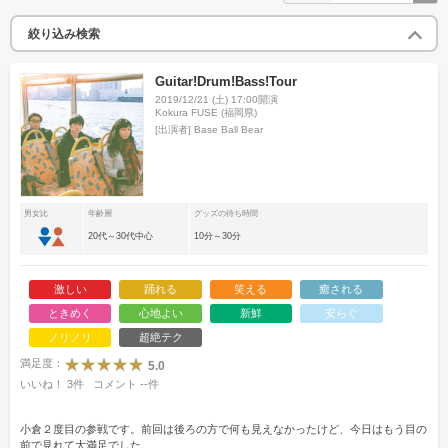
絞り込み検索
Guitar!Drum!Bass!Tour
2019/12/21 (土) 17:00開演
Kokura FUSE (福岡県)
[出演者]
Base Ball Bear
男女比
年齢層
グッズの待ち時間
20代～30代中心
10分～30分
激しい
踊れる
笑える
癒される
ときめく
心地よい
新鮮
安らぐ
ノリノリ
超絶テク
満足度：
5.0
いいね！
3
件
コメント
--
件
小倉２度目の参戦です。前回は後ろの方で何も見えなかったけど、今日はもう目の
前で見れて大満足でした。