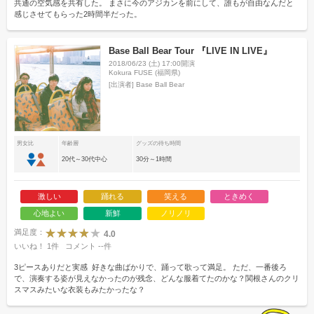
共通の空気感を共有した。 まさに今のアジカンを前にして、誰もが自由なんだと
感じさせてもらった2時間半だった。
Base Ball Bear Tour 『LIVE IN LIVE』
2018/06/23 (土) 17:00開演
Kokura FUSE (福岡県)
[出演者]
Base Ball Bear
男女比
年齢層
グッズの待ち時間
20代～30代中心
30分～1時間
激しい
踊れる
笑える
ときめく
心地よい
新鮮
ノリノリ
満足度：
4.0
いいね！
1
件
コメント
--
件
3ピースありだと実感 ️ 好きな曲ばかりで、踊って歌って満足。 ただ、一番後ろ
で、演奏する姿が見えなかったのが残念、どんな服着てたのかな？関根さんのクリ
スマスみたいな衣装もみたかったな？