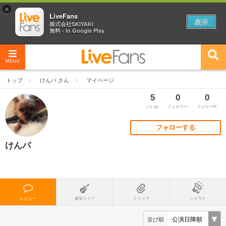
×
LiveFans
表示
株式会社SKIYAKI
無料 - In Google Play
MENU
トップ
けんパ さん
マイページ
5
0
0
いいね
フォロワー
フォロー中
フォローする
けんパ
レビュー
参加ライブ
クリップ
シャウト
並び順