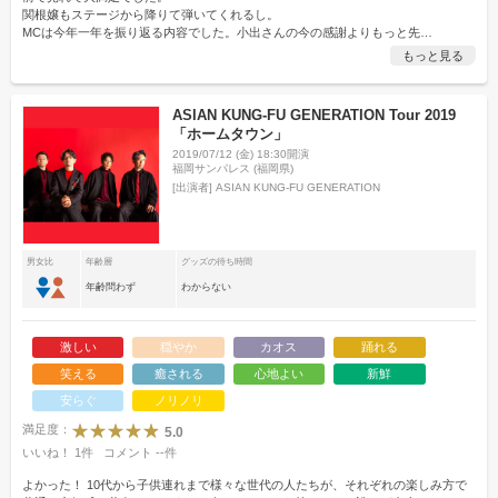
関根嬢もステージから降りて弾いてくれるし。
MCは今年一年を振り返る内容でした。小出さんの今の感謝よりもっと先
…
もっと見る
ASIAN KUNG-FU GENERATION Tour 2019
「ホームタウン」
2019/07/12 (金) 18:30開演
福岡サンパレス (福岡県)
[出演者]
ASIAN KUNG-FU GENERATION
男女比
年齢層
グッズの待ち時間
年齢問わず
わからない
激しい
穏やか
カオス
踊れる
笑える
癒される
心地よい
新鮮
安らぐ
ノリノリ
満足度：
5.0
いいね！
1
件
コメント
--
件
よかった！ 10代から子供連れまで様々な世代の人たちが、それぞれの楽しみ方で