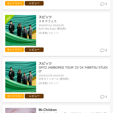
セットリスト
レビュー
1
スピッツ
スキマフェス
2024/07/14 (日)18:05
Aichi Sky Expo (愛知県)
[出演者]
スピッツ
セットリスト
レビュー
2
スピッツ
SPITZ JAMBOREE TOUR '23-'24 "HIMITSU STUDI
O"
2023/12/19 (火)19:00
日本ガイシホール (愛知県)
[出演者]
スピッツ
セットリスト
レビュー
1
Mr.Children