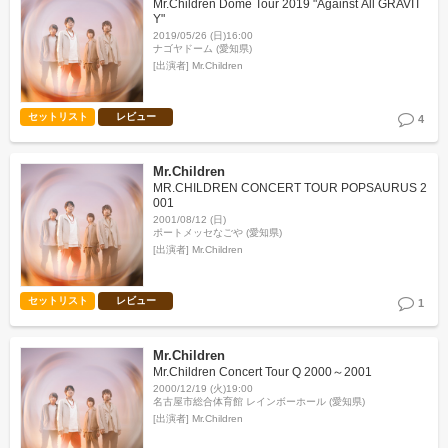
Mr.Children Dome Tour 2019 "Against All GRAVIT
Y"
2019/05/26 (日)16:00
ナゴヤドーム (愛知県)
[出演者]
Mr.Children
セットリスト
レビュー
4
Mr.Children
MR.CHILDREN CONCERT TOUR POPSAURUS 2
001
2001/08/12 (日)
ポートメッセなごや (愛知県)
[出演者]
Mr.Children
セットリスト
レビュー
1
Mr.Children
Mr.Children Concert Tour Q 2000～2001
2000/12/19 (火)19:00
名古屋市総合体育館 レインボーホール (愛知県)
[出演者]
Mr.Children