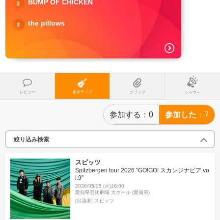
BUMP OF CHICKEN
2
the pillows
3
レビュー
参加ライブ
クリップ
シャウト
参加する
0
参加した
7
絞り込み検索
スピッツ
Spitzbergen tour 2026 "GO!GO! スカンジナビア vo
l.9"
2026/05/05 (火)18:00
愛知県芸術劇場 大ホール (愛知県)
[出演者]
スピッツ