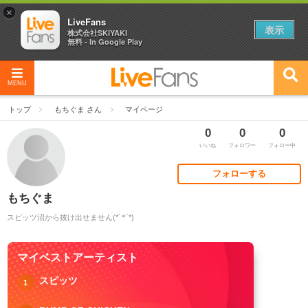
×
LiveFans
表示
株式会社SKIYAKI
無料 - In Google Play
MENU
トップ
もちぐま さん
マイページ
0
0
0
いいね
フォロワー
フォロー中
フォローする
もちぐま
スピッツ沼から抜け出せません(*´꒳`*)
マイベストアーティスト
スピッツ
1