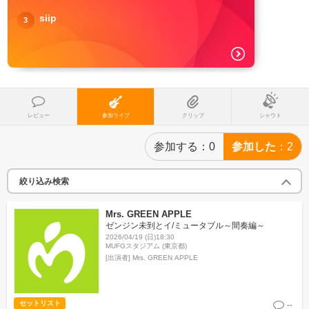
siip
3
レビュー
参加ライブ
クリップ
シャウト
参加する
0
参加した
2
絞り込み検索
Mrs. GREEN APPLE
ゼンジン未到とイ/ミュータブル～間奏編～
2026/04/19 (日)18:30
MUFGスタジアム (東京都)
[出演者]
Mrs. GREEN APPLE
セットリスト
--