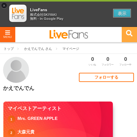
×
LiveFans
表示
株式会社SKIYAKI
無料 - In Google Play
MENU
トップ
かえでんでん さん
マイページ
0
0
0
いいね
フォロワー
フォロー中
フォローする
かえでんでん
マイベストアーティスト
Mrs. GREEN APPLE
1
大森元貴
2