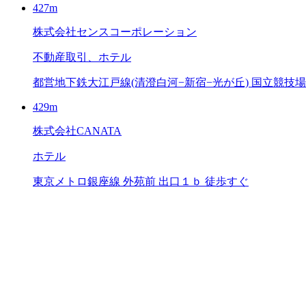
427m
株式会社センスコーポレーション
不動産取引、ホテル
都営地下鉄大江戸線(清澄白河−新宿−光が丘) 国立競技場 
429m
株式会社CANATA
ホテル
東京メトロ銀座線 外苑前 出口１ｂ 徒歩すぐ