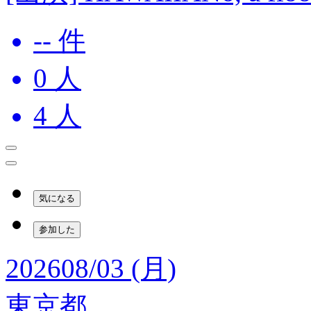
-- 件
0
人
4
人
気になる
参加した
2026
08/03 (月)
東京都