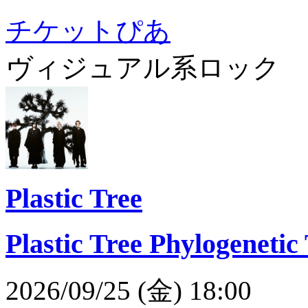
チケットぴあ
ヴィジュアル系
ロック
Plastic Tree
Plastic Tree Phylogenetic
2026/09/25 (金) 18:00