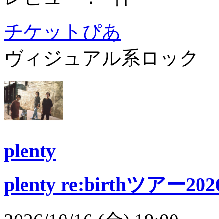
チケットぴあ
ヴィジュアル系
ロック
plenty
plenty re:birthツア