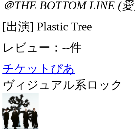
＠THE BOTTOM LINE (
[出演] Plastic Tree
レビュー：--件
チケットぴあ
ヴィジュアル系
ロック