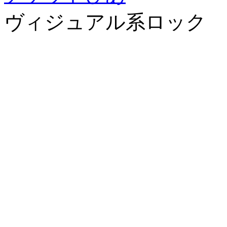
ヴィジュアル系
ロック