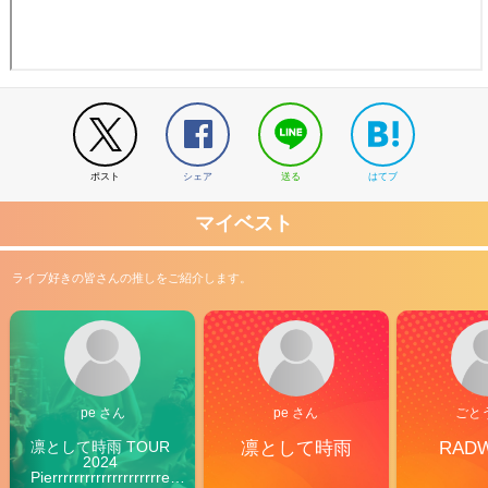
ポスト
シェア
送る
はてブ
マイベスト
ライブ好きの皆さんの推しをご紹介します。
pe さん
pe さん
ごと
凛として時雨 TOUR 
凛として時雨
RAD
2024 
Pierrrrrrrrrrrrrrrrrrrre 