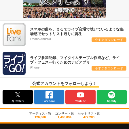
スマホの曲を、まるでライブ会場で聴いているような臨
場感でセットリスト通りに再生
iPhone/Android
今すぐダウンロード
ライブ参加記録、マイタイムテーブル作成など、ライ
ブ・フェスへ行くためのナビアプリ
iPhone
今すぐダウンロード
公式アカウントをフォローしよう！
X(Twitter)
Facebook
Youtube
Spotify
アーティスト数
コンサート数
セットリスト数
126,660
1,493,094
472,280