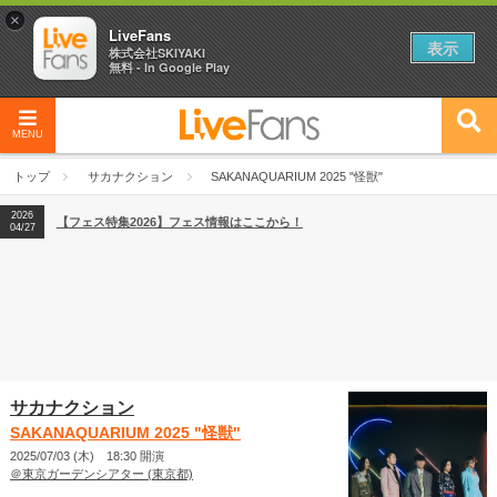
×
LiveFans
表示
株式会社SKIYAKI
無料 - In Google Play
MENU
2026
【フェス特集2026】フェス情報はここから！
04/27
2026
トップ
サカナクション
SAKANAQUARIUM 2025 "怪獣"
【ライブ動員ランキング】2026年上半期編発表！
07/28
2026
【フェス特集2026】フェス情報はここから！
04/27
2026
【ライブ動員ランキング】2026年上半期編発表！
07/28
サカナクション
SAKANAQUARIUM 2025 "怪獣"
2025/07/03 (木) 18:30 開演
＠東京ガーデンシアター (東京都)