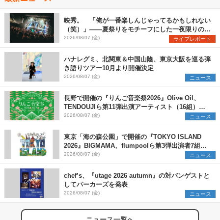
映秀。 「俺が一番楽しんじゃってるかもしれない
（笑）」――夏祭りをモチーフにした一夜限りのス
ペシャルライブ『色祭』レポート
2026/08/07 (金)
ライブレポート
ハナレグミ、北関東＆中国山陰、東京大阪を巡る弾
き語りツアー10月より開催決定
2026/08/07 (金)
ニュース
長野で開催の『りんご音楽祭2026』Olive Oil、
TENDOUJIら第11弾出演アーティスト（16組）を
発表
2026/08/07 (金)
ニュース
東京「海の森公園」で開催の『TOKYO ISLAND
2026』BIGMAMA、flumpoolら第3弾出演者7組を
発表 ワークショップ・アート出展者を募集
2026/08/07 (金)
ニュース
chef’s、『utage 2026 autumn』の対バンゲストと
してパーカーズを発表
2026/08/07 (金)
ニュース
ニュース一覧へ