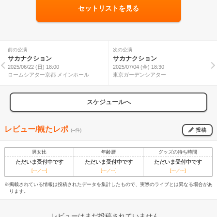
セットリストを見る
前の公演
次の公演
サカナクション
サカナクション
2025/06/22 (日) 18:00
2025/07/04 (金) 18:30
ロームシアター京都 メインホール
東京ガーデンシアター
スケジュールへ
レビュー/観たレポ
投稿
(--件)
男女比
年齢層
グッズの待ち時間
ただいま受付中です
ただいま受付中です
ただいま受付中です
[---／---]
[---／---]
[---／---]
※掲載されている情報は投稿されたデータを集計したもので、実際のライブとは異なる場合があ
ります。
レビューはまだ投稿されていません。