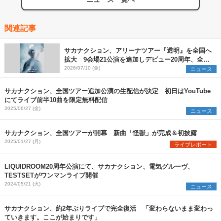
関連記事
サカナクション、アリーナツアー『透明』を全国へ
拡大 9会場21公演を追加しデビュー20周年、全31
公演のツアーに
2026/07/10 (金)
ニュース
サカナクション、全国ツアー追加公演の生配信が決定 初日はYouTube
にてライブ前半10曲を限定無料配信
2025/06/27 (金)
ニュース
サカナクション、全国ツアーが開幕 新曲「怪獣」が完成＆初披露
2025/01/27 (月)
ライブレポート
LIQUIDROOM20周年公演にて、サカナクション、電気グルーヴ、
TESTSETがワンマンライブ開催
2024/05/21 (火)
ニュース
サカナクション、約2年ぶりライブで完全復活 「変わらないまま変わっ
ていきます。ここが始まりです」