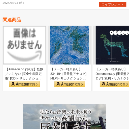
2024/04/23 (火)
ライブレポート
関連商品
【Amazon.co.jp限定】怪獣
【メーカー特典あり】
【メーカー特典あり】
／いらない [完全生産限定
834.194 [重量盤アナログ]
DocumentaLy [重量盤
盤] [CD] - サカナクション
[4LP] - サカナクション
ログ] [2LP] - サカナク
（…
（メーカー…
ン （…