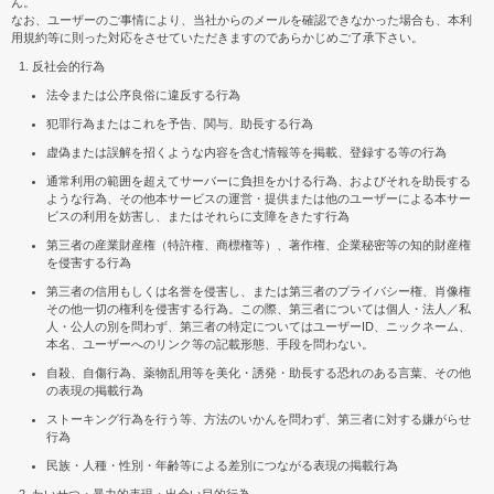
ん。
なお、ユーザーのご事情により、当社からのメールを確認できなかった場合も、本利
用規約等に則った対応をさせていただきますのであらかじめご了承下さい。
反社会的行為
法令または公序良俗に違反する行為
犯罪行為またはこれを予告、関与、助長する行為
虚偽または誤解を招くような内容を含む情報等を掲載、登録する等の行為
通常利用の範囲を超えてサーバーに負担をかける行為、およびそれを助長する
ような行為、その他本サービスの運営・提供または他のユーザーによる本サー
ビスの利用を妨害し、またはそれらに支障をきたす行為
第三者の産業財産権（特許権、商標権等）、著作権、企業秘密等の知的財産権
を侵害する行為
第三者の信用もしくは名誉を侵害し、または第三者のプライバシー権、肖像権
その他一切の権利を侵害する行為。この際、第三者については個人・法人／私
人・公人の別を問わず、第三者の特定についてはユーザーID、ニックネーム、
本名、ユーザーへのリンク等の記載形態、手段を問わない。
自殺、自傷行為、薬物乱用等を美化・誘発・助長する恐れのある言葉、その他
の表現の掲載行為
ストーキング行為を行う等、方法のいかんを問わず、第三者に対する嫌がらせ
行為
民族・人種・性別・年齢等による差別につながる表現の掲載行為