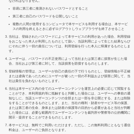
なければなりません。
容易に第三者に推測されないパスワードとすること
第三者に自己のパスワードを公開しないこと
複数の人間が使用するコンピュータで本サービスを利用する場合は、本サービ
スの利用を終えるときに必ずログアウトしウェブブラウザを終了させること
当社は、登録されたパスワードによって本サービスの利用があった場合、利用登録
をおこなった本人が利用したものとして扱い、当該利用によって生じた結果ならび
にそれに伴う一切の責任については、利用登録を行った本人に帰属するものとしま
す。
ユーザーは、パスワードの不正使用によって当社または第三者に損害が生じた場
合、当社および第三者に対して、当該損害を賠償するものとします。
登録情報の管理は、ユーザーが自己の責任の下で行うものとし、登録情報が不正確
または虚偽であったためにユーザーが被った一切の不利益および損害に関して、当
社は責任を負わないものとします。
当社は本サービス内の全てのユーザーコンテンツを運営上の必要に応じて閲覧する
ことができ、本利用規約等に抵触すると判断した場合には、ユーザーへの事前の通
知なしに、当該ユーザーコンテンツの全部または一部を非公開とする、または削除
をすることができるものとします。また、当社の権利・財産やサービス等の保護、
または第三者の生命、身体または財産の保護等の目的から必要があると当社が判断
した場合には、必要な範囲内でユーザーコンテンツを裁判所や警察等の公的機関に
開示・提供することができるものとします。
本サービスは、無料でご利用いただけます。ただし、この無料利用にともなう通信
料金は、ユーザーのご負担となります。