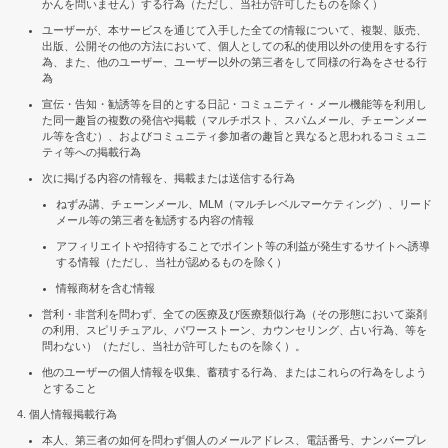
かんを問いません）する行為（ただし、当社が許可したものを除く）
ユーザーが、本サービスを通じて入手した全ての情報について、複製、販売、
出版、公開その他の方法において、個人としての私的使用以外の使用をする行
為、また、他のユーザー、ユーザー以外の第三者をして同様の行為をさせる行
為
宣伝・告知・勧誘等を目的とする日記・コミュニティ・メール機能等を利用し
た同一趣旨の複数の発信や掲載（マルチポスト、スパムメール、チェーンメー
ル等を含む）、およびコミュニティ参加者の趣旨と異なると思われるコミュニ
ティ等への掲載行為
次に掲げる内容の情報を、掲載または送信する行為
ねずみ講、チェーンメール、MLM（マルチレベルマーケティング）、リード
メール等の第三者を勧誘する内容の情報
アフィリエイトや招待することでポイント等の利益が発生するサイトへ誘導
する情報（ただし、当社が認めるものを除く）
情報商材を含む情報
営利・非営利を問わず、全ての医療及び医療類似行為（その形態において薬剤
の利用、スピリチュアル、パワーストーン、カウンセリング、占い行為、等を
問わない）（ただし、当社が許可したものを除く）。
他のユーザーの個人情報を収集、蓄積する行為、またはこれらの行為をしよう
とすること
個人情報掲載行為
本人、第三者の如何を問わず個人のメールアドレス、電話番号、ナンバープレ