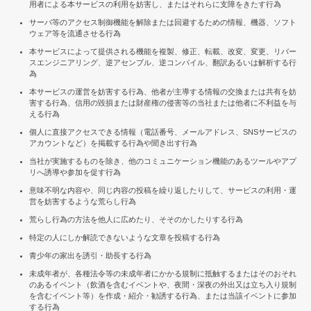
用者による本サービスの利用を妨害し、またはそれらに支障をきたす行為
サーバ等のアクセス制御機能を解除または回避するための情報、機器、ソフト
ウェア等を流通させる行為
本サービスによって提供される機能を複製、修正、転載、改変、変更、リバー
スエンジニアリング、逆アセンブル、逆コンパイル、翻訳あるいは解析する行
為
本サービスの運営を妨害する行為、他者が主導する情報の交換または共有を妨
害する行為、信用の毀損または財産権の侵害等の当社または他者に不利益を与
える行為
個人に直接アクセスできる情報（電話番号、メールアドレス、SNSサービスの
アカウントなど）を掲載する行為や聞き出す行為
当社が実施するものを除き、他のコミュニケーション機能のあるツールやアプ
リへ誘導や参加を促す行為
意味不明な内容や、同じ内容の投稿を繰り返したりして、サービスの利用・運
営を妨害するような荒らし行為
荒らし行為の方法を他人に広めたり、そそのかしたりする行為
特定の人にしか解読できないような文章を投稿する行為
青少年の家出を誘引・助長する行為
未成年者が、各種法令等の未成年者にかかる規制に抵触するまたはそのおそれ
のあるイベント（飲酒を含むイベントや、夜間・深夜の外出又は立ち入り規制
を含むイベント等）を作成・紹介・勧誘する行為、または当該イベントに参加
する行為