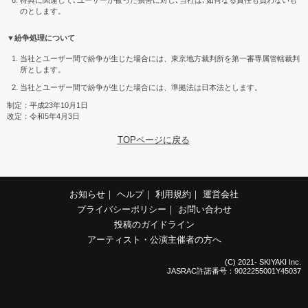
特典に関連して､ユーザーが被った損害に対し､当社は､如何なる責任も負わないも
のとします。
▼紛争処理について
当社とユーザー間で紛争が生じた場合には、東京地方裁判所を第一審専属管轄裁判
所とします。
当社とユーザー間で紛争が生じた場合には、準拠法は日本法とします。
制定：平成23年10月1日
改定：令和5年4月3日
TOPページに戻る
お知らせ
｜
ヘルプ
｜
利用規約
｜
運営会社
プライバシーポリシー
｜
お問い合わせ
投稿のガイドライン
アーティスト・公演主催者の方へ
(C) 2021- SKIYAKI Inc.
JASRAC許諾番号：9022255001Y45037