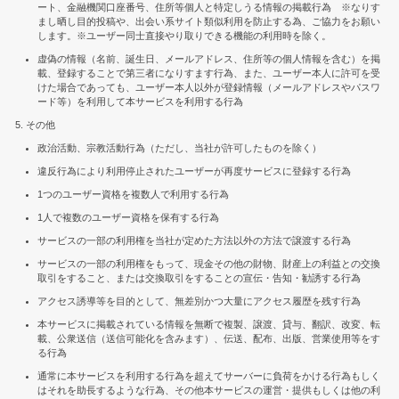
ート、金融機関口座番号、住所等個人と特定しうる情報の掲載行為 ※なりす
まし晒し目的投稿や、出会い系サイト類似利用を防止する為、ご協力をお願い
します。※ユーザー同士直接やり取りできる機能の利用時を除く。
虚偽の情報（名前、誕生日、メールアドレス、住所等の個人情報を含む）を掲
載、登録することで第三者になりすます行為、また、ユーザー本人に許可を受
けた場合であっても、ユーザー本人以外が登録情報（メールアドレスやパスワ
ード等）を利用して本サービスを利用する行為
その他
政治活動、宗教活動行為（ただし、当社が許可したものを除く）
違反行為により利用停止されたユーザーが再度サービスに登録する行為
1つのユーザー資格を複数人で利用する行為
1人で複数のユーザー資格を保有する行為
サービスの一部の利用権を当社が定めた方法以外の方法で譲渡する行為
サービスの一部の利用権をもって、現金その他の財物、財産上の利益との交換
取引をすること、または交換取引をすることの宣伝・告知・勧誘する行為
アクセス誘導等を目的として、無差別かつ大量にアクセス履歴を残す行為
本サービスに掲載されている情報を無断で複製、譲渡、貸与、翻訳、改変、転
載、公衆送信（送信可能化を含みます）、伝送、配布、出版、営業使用等をす
る行為
通常に本サービスを利用する行為を超えてサーバーに負荷をかける行為もしく
はそれを助長するような行為、その他本サービスの運営・提供もしくは他の利