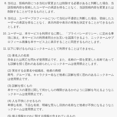
当社は、投稿内容につき当社が変更または削除する必要があると判断した場合、当
該投稿内容を投稿したユーザーの承諾を得ることなく、当該投稿内容を変更または
削除することができるものとします。
当社は、ユーザープロフィールについて当社が不適切と判断した場合、登録したユ
ーザーの承諾を得ることなく、表示内容や表示の有無を決定することができるもの
とします。
ユーザーは、本サービスを利用するに際し、「プライバシーポリシー」に定める事
項に加え、本サービスの利用者同士がお互いを認識できるよう、ニックネームやプ
ロフィール画像を本サービス上に表示することに同意するものとします。
以下に挙げるものはニックネームとして利用することはできません。
(1) 著名人の名前
存命または死亡を問わず使用禁止です。また、名称の一部を変更した名称であって
も誤解を招く恐れのある紛らわしいニックネームは使用禁止とします。
(2) 実在する企業名や組織名、他者の商標
商号、グループ名、キャラクター名など他者に誤解を招く恐れのあるニックネーム
は使用禁止です。
(3) 誤解を招くもの
本サービスの運営に関して何かしらの権限があるかのように誤解を与えるようなニ
ックネームは使用禁止です。
(4) 人を不快にさせるもの
卑猥な名前、下品な名前、明確な荒らし目的の名前など他者が不快になるようなニ
ックネームは使用禁止です。
(5) 個人情報やそれに類する情報が含まれているもの