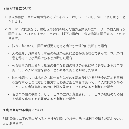
▼個人情報について
個人情報は、当社が別途定めるプライバシーポリシーに則り、適正に取り扱うこと
とします。
ユーザーの同意なく、機密保持契約を結んだ協力企業以外にユーザーの個人情報を
開示することはありません。ただし、以下の場合に、個人情報を開示することがあ
ります。
法令に基づいて、開示が必要であると当社が合理的に判断した場合
人の生命、身体または財産の保護のために必要がある場合であって、本人の同
意を得ることが困難であると判断した場合
公衆衛生の向上または児童の健全な育成の推進のために特に必要がある場合で
あって、本人の同意を得ることが困難であると判断した場合
国の機関もしくは地方公共団体またはその委託を受けた者が法令の定める事務
を遂行することに対して協力する必要がある場合であって、本人の同意を得る
ことにより当該事務の遂行に支障を及ぼすおそれがあると判断した場合
合併その他の事由によりサービスの主体が変更され、サービスの継続のため個
人情報を移管する必要があると判断した場合
▼利用登録の不承認について
利用登録に以下の事由があると当社が判断した場合、当社は利用登録を承認しないこ
とがあります。