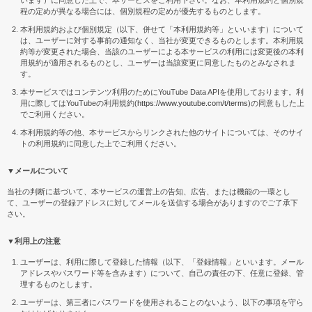
います）に同意した上で、本サービスをご利用下さい。なお、本利用規約と個別規
程の定めが異なる場合には、個別規程の定めが優先するものとします。
本利用規約および個別規定（以下、併せて「本利用規約等」といいます）について
は、ユーザーに対する事前の通知なく、当社が変更できるものとします。本利用規
約等が変更された場合、当該のユーザーによる本サービスの利用には変更後の本利
用規約が適用されるものとし、ユーザーは当該変更に同意したものとみなされま
す。
本サービスではコンテンツ利用のためにYouTube Data APIを使用しております。利
用に際してはYouTubeの利用規約(
https://www.youtube.com/t/terms
)の同意もした上
でご利用ください。
本利用規約等の他、本サービスからリンクされた他のサイトについては、そのサイ
トの利用規約に同意した上でご利用ください。
▼メールについて
当社の判断に基づいて、本サービスの運営上の告知、広告、または機能の一環とし
て、ユーザーの登録アドレスに対してメールを送信する場合がありますのでご了承下
さい。
▼利用上の注意
ユーザーは、利用に際して登録した情報（以下、「登録情報」といいます。メール
アドレスやパスワード等を含みます）について、自己の責任の下、任意に登録、管
理するものとします。
ユーザーは、第三者にパスワードを使用されることのないよう、以下の事項を守ら