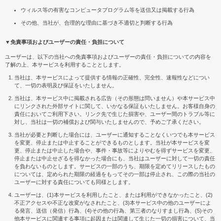
ウィルス等の有害なコンピュータプログラム等を送信又は掲載する行為
その他、当社が、合理的な理由に基づき不適切と判断する行為
▼免責事項およびユーザーの責任・負担について
ユーザーは、以下の当社への免責事項およびユーザーの責任・負担についての内容を
了解の上、本サービスを利用することとします。
当社は、本サービスによって提供する情報の正確性、完全性、速報性などについ
て、一切の表明及び保証をいたしません。
当社は、本サービス中に掲載される広告（その形態は問いません）や本サービス中
にリンクされた外部サイトに関して、いかなる保証もいたしません。お客様自身の
責任においてご利用下さい。リンク先で生じた損害や、ユーザー間のトラブル等に
対し、当社は一切の補償および関与いたしませんので、予めご了承ください。
当社が必要と判断した場合には、ユーザーに通知することなくいつでも本サービス
を変更、停止または中止することができるものとします。当社が本サービスを変
更、停止または中止した場合や、事件・事故等によりやむを得ずサービスを変更、
停止または中止せざるを得なかった場合にも、当社はユーザーに対して一切の責任
を負わないものとします。サービスの一部のうち、期限を定めてリリースしたもの
については、定められた期限の経過をもってその一部は停止され、この際の当社の
ユーザーに対する責任についても同様とします。
ユーザーは、(1)本サービスを利用したこと、または利用ができなかったこと、(2)
不正アクセスや不正な改変がなされたこと、(3)本サービス中の他のユーザーによ
る発言、送信（発信）行為、(4)その他の行為、第三者のなりすまし行為、(5)その
他本サービスに関連する事項に起因または関連して生じた一切の損害について、当