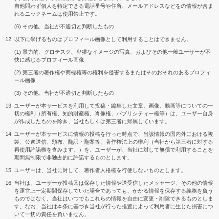
自他問わず個人を特定できる電話番号や住所、メールアドレスなどをの情報が含ま
れるニックネームは使用禁止です。
(6) その他、当社が不適切と判断したもの
以下に挙げるものはプロフィール画像として利用することはできません。
(1) 暴力的、グロテスク、卑猥なイメージの写真、およびその他一般ユーザーが不
快に感じるプロフィール画像
(2) 第三者の著作権や商標権等の権利を侵害するまたはそのおそれのあるプロフィ
ール画像
(3) その他、当社が不適切と判断したもの
ユーザーが本サービスを利用して投稿・編集した文章、画像、動画等についての一
切の権利（所有権、知的財産権、肖像権、パブリシティー権等）は、ユーザー自身
が作成したものを除き、当社もしくは第三者に帰属しています。
ユーザーが本サービスに情報の投稿を行った時点で、当該情報の国内外における複
製、公衆送信、頒布、翻訳・翻案等、著作権法上の権利（当社から第三者に対する
再使用許諾権を含みます。）を、ユーザーが、当社に対して無償で利用することを
期間無制限で非独占的に許諾するものとします。
ユーザーは、当社に対して、著作者人格権を行使しないものとします。
当社は、ユーザーが投稿又は保存した情報や送受信したメッセージ、その他の情報
を運営上一定期間保存していた場合であっても、かかる情報を保存する義務を負う
ものではなく、当社はいつでもこれらの情報を自由に変更・削除できるものとしま
す。なお、当社は本条に基づき当社が行った措置によって利用者に生じた損害につ
いて一切の責任を負いません。