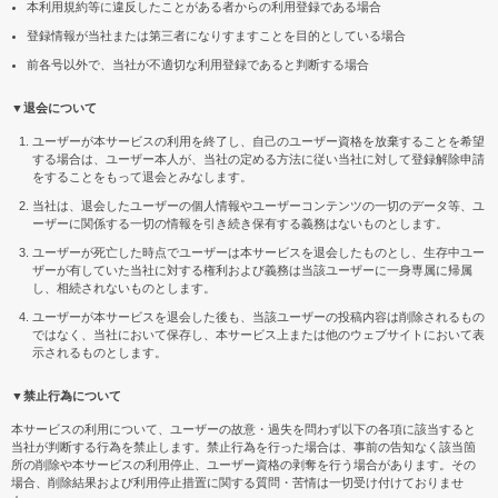
本利用規約等に違反したことがある者からの利用登録である場合
登録情報が当社または第三者になりすますことを目的としている場合
前各号以外で、当社が不適切な利用登録であると判断する場合
▼退会について
ユーザーが本サービスの利用を終了し、自己のユーザー資格を放棄することを希望
する場合は、ユーザー本人が、当社の定める方法に従い当社に対して登録解除申請
をすることをもって退会とみなします。
当社は、退会したユーザーの個人情報やユーザーコンテンツの一切のデータ等、ユ
ーザーに関係する一切の情報を引き続き保有する義務はないものとします。
ユーザーが死亡した時点でユーザーは本サービスを退会したものとし、生存中ユー
ザーが有していた当社に対する権利および義務は当該ユーザーに一身専属に帰属
し、相続されないものとします。
ユーザーが本サービスを退会した後も、当該ユーザーの投稿内容は削除されるもの
ではなく、当社において保存し、本サービス上または他のウェブサイトにおいて表
示されるものとします。
▼禁止行為について
本サービスの利用について、ユーザーの故意・過失を問わず以下の各項に該当すると
当社が判断する行為を禁止します。禁止行為を行った場合は、事前の告知なく該当箇
所の削除や本サービスの利用停止、ユーザー資格の剥奪を行う場合があります。その
場合、削除結果および利用停止措置に関する質問・苦情は一切受け付けておりませ