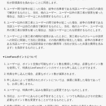
社が賠償責任を負わないことに同意します。
ユーザー間で紛争が起こった場合、紛争の当事者である当該ユーザーは自己の責任
で解決するものとし、当社、他のユーザー、ユーザー以外の第三者が損害を被った
場合は、当該ユーザーはこれを賠償するものとします。
ユーザー以外の第三者とユーザーの間で紛争が起こった場合、紛争の当事者である
当該ユーザーは自己の責任で解決するものとし、当社、他のユーザー、ユーザー以
外の第三者が損害を被った場合は、当該ユーザーはこれを賠償するものとします。
ユーザーにより第三者の権利の侵害があったときに、第三者からのクレームや請求
への対応に関連して当社に賠償金、その他の費用が発生した場合、紛争の当事者で
ある当該ユーザーは当該賠償金その他の費用等（当社が支払った弁護士費用を含み
ます）を負担するものとします。
▼LiveFansポイントについて
ユーザーは、ポイント交換が可能なポイント数を獲得した時は、必要なポイント数
を使用して、特典をLiveFansポイントのサイトから申し込むことができます。
特典を申し込んだ場合、必要なポイント数が減算されます。
申し込みによって使用されたポイントについては、抽選に落選した場合であって
も、お戻し致しません。
ユーザーは、特典の申し込みを撤回または変更できないものとします。
当社は、ユーザーにあらかじめ予告することなく、いつでも商品およびその交換に
必要なポイント数を変更することができるものとします。