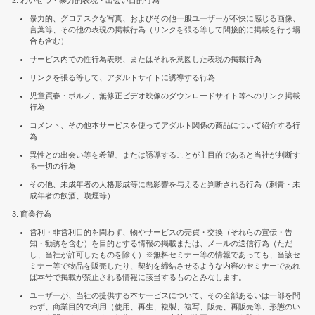
わいせつ・暴力的表現・出会い目的行為
暴力的、グロテスクな写真、およびその他一般ユーザーが不快に感じる画像、
言葉等、その他の表現の掲載行為（リンクを張る等して間接的に掲載を行う場
合も含む）
サービス内での性行為表現、またはそれを意図した表現の掲載行為
リンクを張る等して、アダルトサイトに誘導する行為
児童買春・ポルノ、無修正ビデオ映像のダウンロードサイト等へのリンク掲載
行為
コメント、その他本サービスを使ってアダルト関係の商品について紹介する行
為
異性との出会い等を希望、または誘導することが主目的であると当社が判断す
る一切の行為
その他、未成年者の人格形成等に悪影響を与えると判断される行為（刺青・未
成年者の飲酒、喫煙等）
商業行為
営利・非営利目的を問わず、物やサービスの売買・交換（それらの宣伝・告
知・勧誘を含む）を目的とする情報の掲載または、メールの送信行為（ただ
し、当社が許可したものを除く）※無料セミナー等の情報であっても、当該セ
ミナー等で物品を販売したり、契約を締結させるような内容のセミナーであれ
ば本号で掲載が禁止される情報に該当するものとみなします。
ユーザーが、当社の提供する本サービスについて、その全部あるいは一部を問
わず、商業目的で利用（使用、再生、複製、複写、販売、再販売等、形態のい