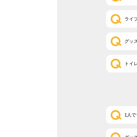
ライ
グッ
トイ
1人