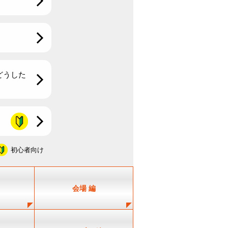
どうした
初心者向け
会場 編