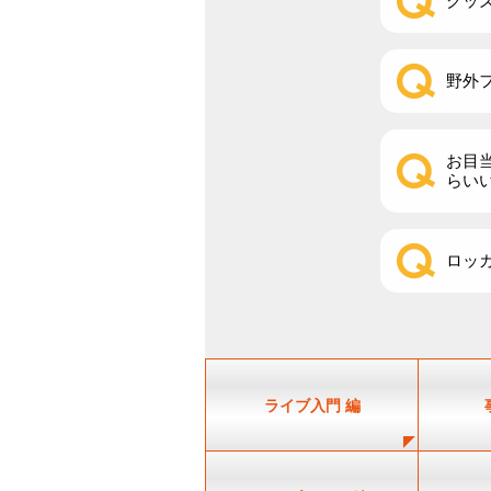
グッ
野外
お目
らい
ロッ
ライブ入門 編