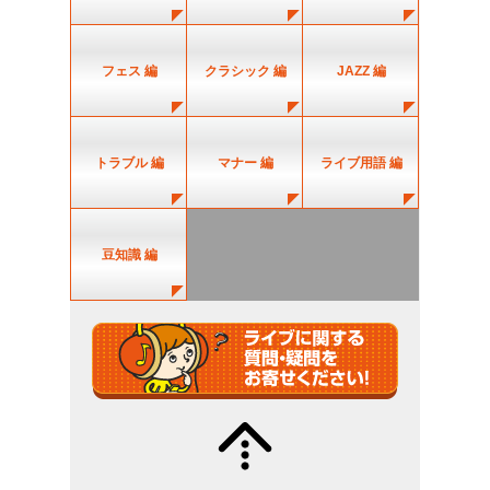
フェス 編
クラシック 編
JAZZ 編
トラブル 編
マナー 編
ライブ用語 編
豆知識 編
質問・疑問募
↑