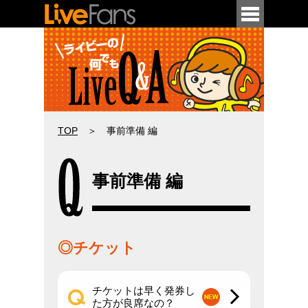
メニュー
TOP
＞ 事前準備 編
今さら聞けない初歩的な用語や疑問から
事前準備 編
意外と知られていない豆知識まで、
ライブ・コンサートの疑問を
Q&A形式でまとめてみました。
◎チケット
チケットは早く発券し
た方が良席なの？