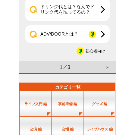
ドリンク代とは？なんでド
リンク代を払ってるの？
ADV/DOORとは？
初心者向け
1／3
＞
カテゴリ一覧
ライブ入門 編
事前準備 編
グッズ 編
公演 編
会場 編
ライブハウス 編