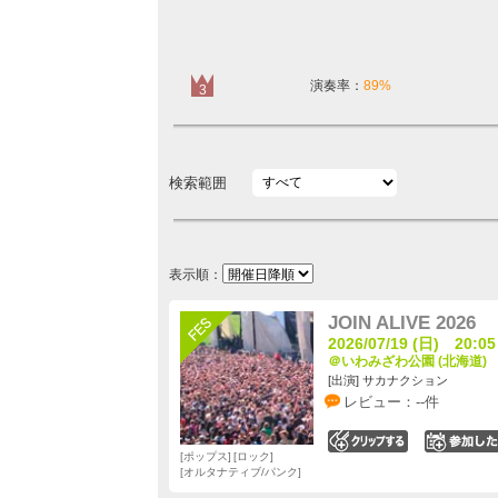
演奏率：
89%
3
検索範囲
表示順：
JOIN ALIVE 2026
2026/07/19 (日) 20:05
＠いわみざわ公園 (北海道)
[出演] サカナクション
レビュー：--件
0
ポップス
ロック
オルタナティブ/パンク