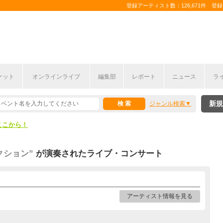
登録アーティスト数：126,671件 登録コ
ケット
オンラインライブ
編集部
レポート
ニュース
ラ
ここから！
新規
ジャンル検索
上半期編発表！
ここから！
上半期編発表！
クション”
が演奏されたライブ・コンサート
アーティスト情報を見る