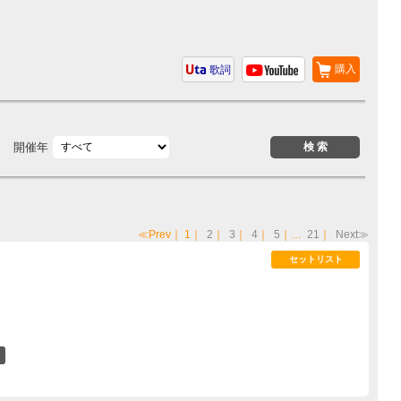
購入
歌詞
開催年
≪Prev
｜
1
｜
2
｜
3
｜
4
｜
5
｜…
21
｜
Next≫
セットリスト
17