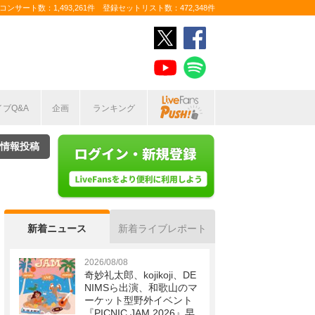
ンサート数：1,493,261件 登録セットリスト数：472,348件
イブQ&A
企画
ランキング
情報投稿
新着ニュース
新着ライブレポート
2026/08/08
奇妙礼太郎、kojikoji、DE
NIMSら出演、和歌山のマ
ーケット型野外イベント
『PICNIC JAM 2026』早