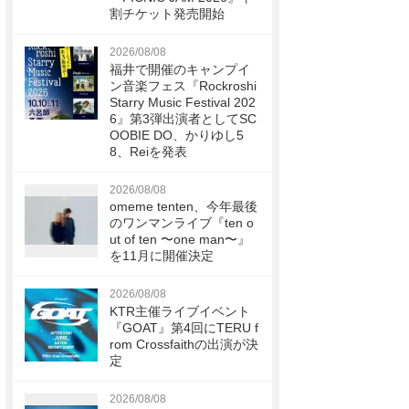
割チケット発売開始
2026/08/08
福井で開催のキャンプイ
ン音楽フェス『Rockroshi
Starry Music Festival 202
6』第3弾出演者としてSC
OOBIE DO、かりゆし5
8、Reiを発表
2026/08/08
omeme tenten、今年最後
のワンマンライブ『ten o
ut of ten 〜one man〜』
を11月に開催決定
2026/08/08
KTR主催ライブイベント
『GOAT』第4回にTERU f
rom Crossfaithの出演が決
定
2026/08/08