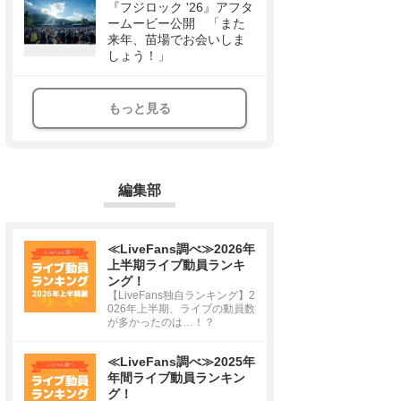
『フジロック '26』アフタ
ームービー公開 「また
来年、苗場でお会いしま
しょう！」
もっと見る
編集部
≪LiveFans調べ≫2026年
上半期ライブ動員ランキ
ング！
【LiveFans独自ランキング】2
026年上半期、ライブの動員数
が多かったのは…！？
≪LiveFans調べ≫2025年
年間ライブ動員ランキン
グ！