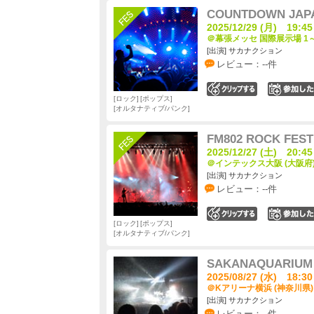
COUNTDOWN JAPA
2025/12/29 (月) 19:45
＠幕張メッセ 国際展示場 1～
[出演] サカナクション
レビュー：--件
0
ロック
ポップス
オルタナティブ/パンク
FM802 ROCK FEST
2025/12/27 (土) 20:45
＠インテックス大阪 (大阪府
[出演] サカナクション
レビュー：--件
0
ロック
ポップス
オルタナティブ/パンク
SAKANAQUARIUM 
2025/08/27 (水) 18:30
＠Kアリーナ横浜 (神奈川県)
[出演] サカナクション
レビュー：--件