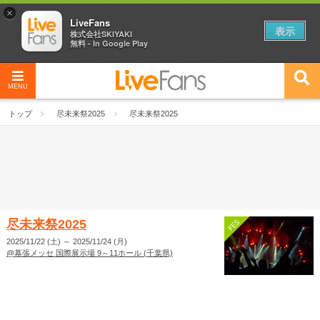
×
LiveFans
表示
株式会社SKIYAKI
無料 - In Google Play
MENU
トップ
尽未来祭2025
尽未来祭2025
尽未来祭2025
2025/11/22 (土)
～
2025/11/24 (月)
@幕張メッセ 国際展示場 9～11ホール (千葉県)