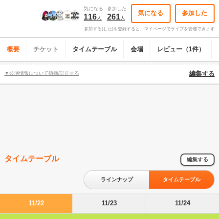
気になる
参加した
気になる
参加した
116
261
人
人
参加する(した)を登録すると、マイページでライブを管理できます
概要
チケット
タイムテーブル
会場
レビュー（1件）
▼公演情報について指摘/訂正する
編集する
タイムテーブル
編集する
ラインナップ
タイムテーブル
11/22
11/23
11/24