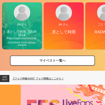
pe さん
pe さん
ごと
凛として時雨 TOUR 
凛として時雨
RAD
2024 
Pierrrrrrrrrrrrrrrrrrrre 
Vibes
2024/08/09 19:00 @Zepp 
Haneda
マイベスト一覧へ
2026
【フェス特集2026】フェス情報はここから！
04/27
2026
【ライブ動員ランキング】2026年上半期編発表！
07/28
2026
【フェス特集2026】フェス情報はここから！
04/27
2026
【ライブ動員ランキング】2026年上半期編発表！
07/28