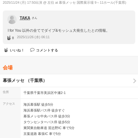
2025/11/24 (月) 17:50出演 @ 左往 at 幕張メッセ 国際展示場 9～11ホール(千葉県)
TAKA
さん
I for You 以外の全てでダイブ&モッシュ大発生したとの情報。
2025/11/26 (水) 06:11
8
いいね！
コメントする
会場
幕張メッセ （千葉県）
住所
千葉県千葉市美浜区中瀬2-1
アクセス
海浜幕張駅 徒歩5分
海浜幕張駅バス停 徒歩すぐ
幕張メッセ中央バス停 徒歩3分
タウンセンターバス停 徒歩5分
東関東自動車道 習志野IC 車で5分
京葉道路 幕張IC 車で5分