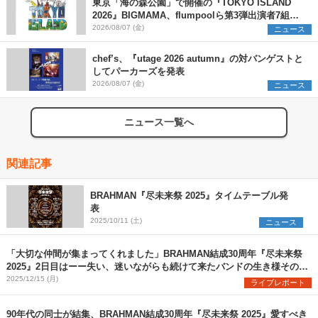
東京「海の森公園」で開催の『TOKYO ISLAND
2026』BIGMAMA、flumpoolら第3弾出演者7組を
発表 ワークショップ・アート出展者を募集
2026/08/07 (金)
ニュース
chef’s、『utage 2026 autumn』の対バンゲストと
してパーカーズを発表
2026/08/07 (金)
ニュース
ニュース一覧へ
関連記事
BRAHMAN『尽未来祭 2025』タイムテーブル発
表
2025/10/11 (土)
ニュース
「大切な仲間が集まってくれました」BRAHMAN結成30周年『尽未来祭
2025』2日目はーー失い、迷いながらも続けて来たバンドの生き様そのも
のだった
2025/12/15 (月)
ライブレポート
90年代の同士が結集、BRAHMAN結成30周年『尽未来祭 2025』愛すべき