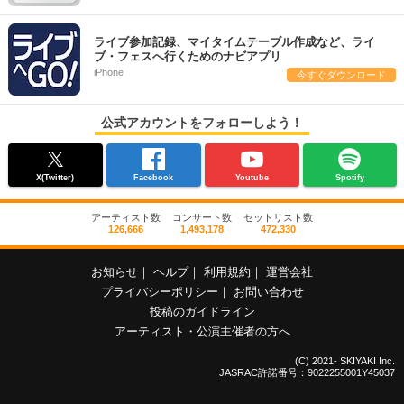
ライブ参加記録、マイタイムテーブル作成など、ライ
ブ・フェスへ行くためのナビアプリ
iPhone
今すぐダウンロード
公式アカウントをフォローしよう！
X(Twitter)
Facebook
Youtube
Spotify
アーティスト数
コンサート数
セットリスト数
126,666
1,493,178
472,330
お知らせ
｜
ヘルプ
｜
利用規約
｜
運営会社
プライバシーポリシー
｜
お問い合わせ
投稿のガイドライン
アーティスト・公演主催者の方へ
(C) 2021- SKIYAKI Inc.
JASRAC許諾番号：9022255001Y45037