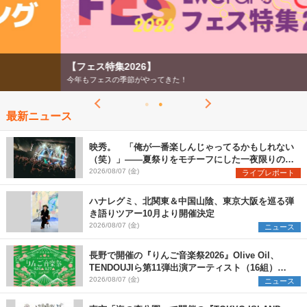
【フェス特集2026】
今年もフェスの季節がやってきた！
最新ニュース
映秀。 「俺が一番楽しんじゃってるかもしれない
（笑）」――夏祭りをモチーフにした一夜限りのス
ペシャルライブ『色祭』レポート
2026/08/07 (金)
ライブレポート
ハナレグミ、北関東＆中国山陰、東京大阪を巡る弾
き語りツアー10月より開催決定
2026/08/07 (金)
ニュース
長野で開催の『りんご音楽祭2026』Olive Oil、
TENDOUJIら第11弾出演アーティスト（16組）を
発表
2026/08/07 (金)
ニュース