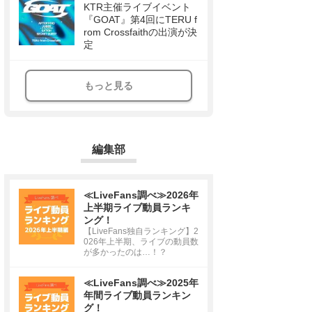
KTR主催ライブイベント
『GOAT』第4回にTERU f
rom Crossfaithの出演が決
定
もっと見る
編集部
≪LiveFans調べ≫2026年
上半期ライブ動員ランキ
ング！
【LiveFans独自ランキング】2
026年上半期、ライブの動員数
が多かったのは…！？
≪LiveFans調べ≫2025年
年間ライブ動員ランキン
グ！