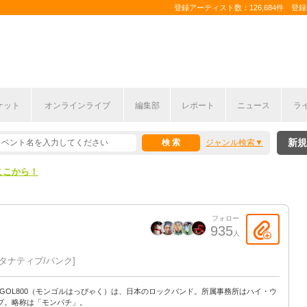
登録アーティスト数：126,684件 登録コ
ここから！
ケット
オンラインライブ
編集部
レポート
ニュース
ラ
上半期編発表！
新規
ジャンル検索
ここから！
上半期編発表！
フォロー
935
人
タナティブ/パンク
NGOL800（モンゴルはっぴゃく）は、日本のロックバンド。所属事務所はハイ・ウ
ブ。略称は「モンパチ」。