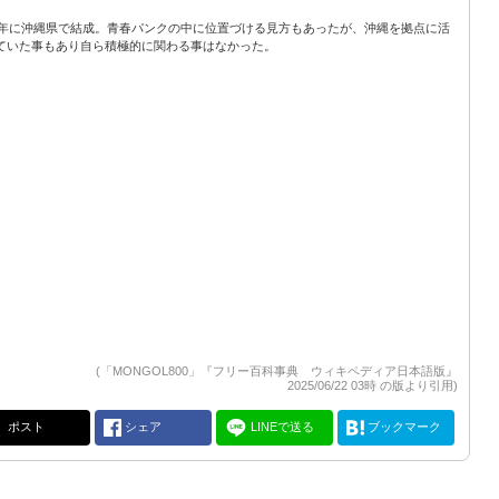
98年に沖縄県で結成。青春パンクの中に位置づける見方もあったが、沖縄を拠点に活
ていた事もあり自ら積極的に関わる事はなかった。
(「MONGOL800」『フリー百科事典 ウィキペディア日本語版』
2025/06/22 03時 の版より引用)
ポスト
シェア
LINEで送る
ブックマーク