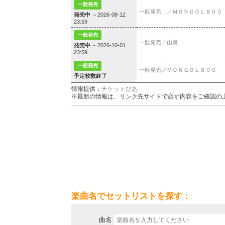
一般発売
一般発売．／ＭＯＮＧＯＬ８００
発売中
～2026-08-12
23:59
一般発売
一般発売／山嵐
発売中
～2026-10-01
23:59
一般発売
一般発売／ＭＯＮＧＯＬ８００
予定枚数終了
情報提供：
チケットぴあ
※最新の情報は、リンク先サイトで必ず内容をご確認の
楽曲名でセットリストを探す：
曲名