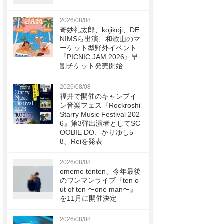
2026/08/08
奇妙礼太郎、kojikoji、DE
NIMSら出演、和歌山のマ
ーケット型野外イベント
『PICNIC JAM 2026』早
割チケット発売開始
2026/08/08
福井で開催のキャンプイ
ン音楽フェス『Rockroshi
Starry Music Festival 202
6』第3弾出演者としてSC
OOBIE DO、かりゆし5
8、Reiを発表
2026/08/08
omeme tenten、今年最後
のワンマンライブ『ten o
ut of ten 〜one man〜』
を11月に開催決定
2026/08/08