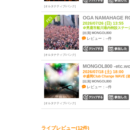
0
オルタナティブ/パンク
OGA NAMAHAGE ROC
2026/07/26 (日) 13:55
＠男鹿市船川港内特設ステージ 
[出演] MONGOL800
レビュー：--件
0
オルタナティブ/パンク
MONGOL800 -etc.wo
2026/07/18 (土) 18:00
＠盛岡Club Change WAVE (
[出演] MONGOL800
レビュー：--件
0
オルタナティブ/パンク
ライブレビュー(12件)