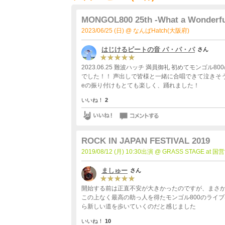
MONGOL800 25th -What a Wonderfu
2023/06/25 (日) @ なんばHatch(大阪府)
はじけるビートの音 パ・パ・パ
さん
2023.06.25 難波ハッチ 満員御礼 初めてモンゴル800のライブに参加しましたが、ライブならではの圧倒的臨場感は最高
でした！！ 声出しで皆様と一緒に合唱できて泣きそうになりました！ 是非また行きたいと強く思いました！ last paradis
eの振り付けもとても楽しく、踊れました！
いいね！
2
ROCK IN JAPAN FESTIVAL 2019
2019/08/12 (月) 10:30出演 @ GRASS STAGE 
ましゅー
さん
開始する前は正直不安が大きかったのですが、まさか助けに来
この上なく最高の助っ人を得たモンゴル800のライ
ら新しい道を歩いていくのだと感じました
いいね！
10