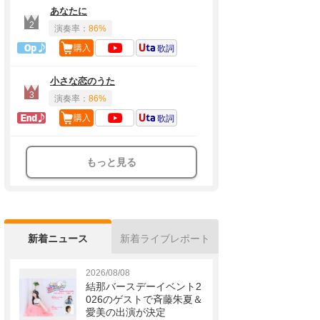
あなたに
2
演奏率：
86%
1曲目定番
購入
歌詞
小さな恋のうた
3
演奏率：
86%
ラスト定番
購入
歌詞
もっと見る
新着ニュース
新着ライブレポート
2026/08/08
結那バースデーイベント2
026のゲストで斉藤朱夏＆
愛美の出演が決定