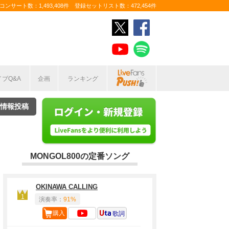
ンサート数：1,493,408件 登録セットリスト数：472,454件
イブQ&A
企画
ランキング
情報投稿
MONGOL800の定番ソング
OKINAWA CALLING
1
演奏率：
91%
購入
歌詞