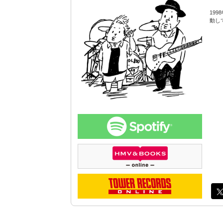
19
動し