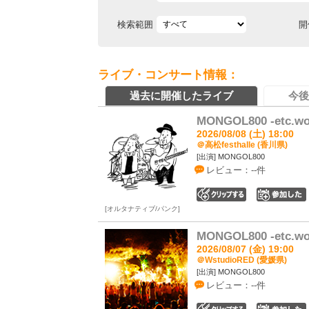
検索範囲
開
ライブ・コンサート情報：
過去に開催したライブ
今後
MONGOL800 -etc.wo
2026/08/08 (土) 18:00
＠高松festhalle (香川県)
[出演] MONGOL800
レビュー：--件
0
オルタナティブ/パンク
MONGOL800 -etc.wo
2026/08/07 (金) 19:00
＠WstudioRED (愛媛県)
[出演] MONGOL800
レビュー：--件