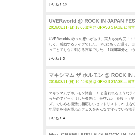
いいね！
10
UVERworld @ ROCK IN JAPAN FES
2019/08/11 (日) 18:05出演 @ GRASS STAGE 
UVERworldの数々の想いがあり、実力も知名度
しく、感動するライブでした。 MCにあった通り、自分は何のためにここいるのか？ 生活環境が大きく変わった自分にと
ってとても心に刺さる言葉でした。 1時間30分と
いいね！
3
マキシマム ザ ホルモン @ ROCK IN JA
2019/08/11 (日) 16:45出演 @ GRASS STAGE 
マキシマムザホルモン降臨！！ と言われるようなライブだったと思います スタートはいつもの「コンバイン」では無か
ったのでビックリした矢先に「拝啓vap」を投下（
ズ」でしめる復活に相応しいセットリスト いつまならダイブをかましてる人たちもルールを守りながら演奏に夢中！！長
年歴史を積み重ねたフェスをみんなで守っている様
いいね！
4
Mrs. GREEN APPLE @ ROCK IN JA