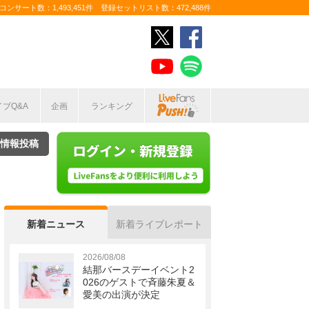
ンサート数：1,493,451件 登録セットリスト数：472,488件
イブQ&A
企画
ランキング
情報投稿
新着ニュース
新着ライブレポート
2026/08/08
結那バースデーイベント2
026のゲストで斉藤朱夏＆
愛美の出演が決定