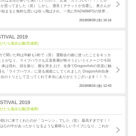
か思ってました（笑） しかし、運良くチケットが当選し、奥さんが
と一体となっているコール&レスポンス、心打たれるMC…素晴らし
2019/08/28 (水) 16:16
るような日本の代表格アーティストなので、ゆっくり見ることを想定
ブはこうでなくっちゃ！！！ やっぱり偏見はダメです
TIVAL 2019
てましたし、優しい人たちばかりでした。10年経っても、必ずチケ
at 国営ひたち海浜公園(茨城県)
思う（笑）
体は揺れ、頭を振り、腕を突き上げ、全身でDragonAshの音楽に触
ハウス」に居る感覚にしてくれました DragonAsh自身
台のトリとして立ってくれて本当にありがとうございます！！ ライ
てるバンドなんだと感心もしました。 最後に「ROCK B
2019/08/16 (金) 12:43
ざいます！！
STIVAL 2019
at 国営ひたち海浜公園(茨城県)
てくれたのが「コーシン」でした（笑） 最高すぎです！！
ブは心の中があったかくなるような素晴らしいライブになり、これか