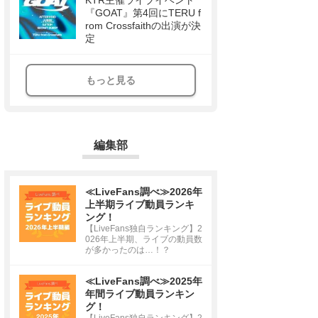
KTR主催ライブイベント
『GOAT』第4回にTERU f
rom Crossfaithの出演が決
定
もっと見る
編集部
≪LiveFans調べ≫2026年
上半期ライブ動員ランキ
ング！
【LiveFans独自ランキング】2
026年上半期、ライブの動員数
が多かったのは…！？
≪LiveFans調べ≫2025年
年間ライブ動員ランキン
グ！
【LiveFans独自ランキング】2