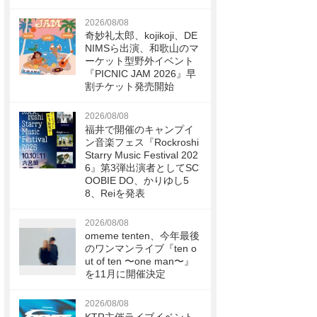
2026/08/08
奇妙礼太郎、kojikoji、DE
NIMSら出演、和歌山のマ
ーケット型野外イベント
『PICNIC JAM 2026』早
割チケット発売開始
2026/08/08
福井で開催のキャンプイ
ン音楽フェス『Rockroshi
Starry Music Festival 202
6』第3弾出演者としてSC
OOBIE DO、かりゆし5
8、Reiを発表
2026/08/08
omeme tenten、今年最後
のワンマンライブ『ten o
ut of ten 〜one man〜』
を11月に開催決定
2026/08/08