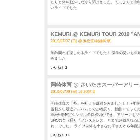
たりと体を動かしながら聞けました。 たっぷりと3
いライブでした
KEMURI @ KEMURI TOUR 2019 "A
2019/07/07 (日) @ 浜松窓枠(静岡県)
年齢問わず楽しめるライブでした！ 楽曲の勢いも年
みました
いいね！
2
岡崎体育 @ さいたまスーパーアリー
2019/06/09 (日) 16:30開演
岡崎体育の「夢」を叶える瞬間をみました！！ 7年前から公言していたことが現実になりました セットリストもデビュー
当初から最近アルバムまでと幅広く、新曲＋てっくんのデビュー曲も
販&会場限定シングルの待機列ができ、アリーナをソ
SNSの言う通り「ノンストレス」とまで評価される
れ」でした。 ライブ自体も小さなお子さんから年配まで年齢幅がとても広く、岡崎体育独特の緩いセットリストがとても
マッチしていたと思います。 そして感動する場面が
いいね！
11
アリ」で「口パク」をしっかりとみれたことです。最後は鳥肌立ちながら