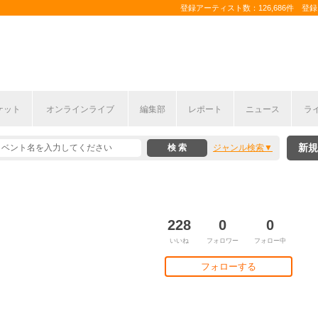
登録アーティスト数：126,686件 登録コ
ケット
オンラインライブ
編集部
レポート
ニュース
ラ
新規
ジャンル検索
228
0
0
いいね
フォロワー
フォロー中
フォローする