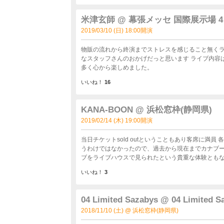
え、より一層すごいアーティストになっていくのか
と思いました（笑） 本当に感動と笑いをあり
米津玄師 @ 幕張メッセ 国際展示場 4
2019/03/10 (日) 18:00開演
物販の流れから終演までストレスを感じること無くラ
なスタッフさんのおかげだっと思います ライブ内容は最初から最高で、興奮しっぱなしです。中盤、後半と聞かせる曲が
多く心から楽しめました。
いいね！
16
KANA-BOON @ 浜松窓枠(静岡県)
2019/02/14 (木) 19:00開演
当日チケットsold outということもあり客席に満員 各々の
うわけではなかったので、過去から現在までカナブー
ブをライブハウスで見られたという貴重な体験とも
いいね！
3
04 Limited Sazabys @ 04 Limited 
2018/11/10 (土) @ 浜松窓枠(静岡県)