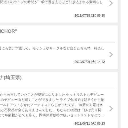
時間近くのライブの時間が一瞬で過ぎ去るほど引き込まれる素晴らし
2019/07/25 (木) 08:10
NCHOR"
齢にも負けず激しく、モッシュやサークルなど自分たちも精一杯楽し
2019/07/09 (火) 14:42
ナ(埼玉県)
聞くことができました ライブ会場では朝早くから物
ールドアウトさせたアーティストらしかったです。 物販の対応は各
ほど不快感が全くありませんでした。 ちなみに物販は「ほぼ売り切
とても多く、泣きそうになりましたが、本当に嬉しかったのは「たま
2019/06/11 (火) 08:23
笑いました。 今後の活動の目標をしっかりと伝