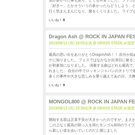
加が多かった事もあり、とても不安でした。 ファンの方は女性が多いと聞いていたので、正直「カッコいい！！」とか
「好きー」とかそういうの多かったらどうしよう…と
行く気まんまんになり、腹をくくりました。 ライブが始まると無粋な思いは吹っ飛ばされ、一気にRADWIMPSの世界に
引き込まれました。 激しい曲から静かな曲、ファン
いいね！
8
いものばかり。 パンクキッズから社会人になった自分が1番の感心したのが紛れもなくRADWIMPSは「ロックバンド」だ
ったという事です。毎年大きな会場でライブをして
していましたが…煽る、煽る（笑）日常を吹っ飛ばしてくれるライ
Dragon Ash @ ROCK IN JAPAN FES
ね。ファンの方も皆さんMC中はモッシュとかもやめ
2019/08/12 (月) 18:05出演 @ GRASS STAGE 
ット争奪戦に参加をしよう！！と思います。 あと…Takaが来た時、会場が爆発しました。やっぱり２つのトップバンドの
コラボは凄い！！何年も酒の席で自分は言ってると
最高の思い出をありがとうDragonAsh！！ 自分が始めて聞いた時は年齢も1桁で（笑） 運動会の曲に使ったことをキッカ
ケに知りました。 フェスではなかなか出演日に被ることがなく、ライブハウスも正直客層が怖そうというイメージで今回
が初参加になりました。 演奏する曲はどれも最高で、
れました。 自分の中でロッキンジャパンの大トリで最も「ライブ
多くの事件や大きな悲しみを乗り越えてあの日、大舞
ブ中に沢山の友達が助けてきてくれてるのをみて、本当に愛され
いいね！
9
AND」をあの形で見せてくれて本当にありがとうご
MONGOL800 @ ROCK IN JAPAN FE
2019/08/12 (月) 10:30出演 @ GRASS STAGE 
開始する前は正直不安が大きかったのですが、まさか助けに来
この上なく最高の助っ人を得たモンゴル800のライ
ら新しい道を歩いていくのだと感じました