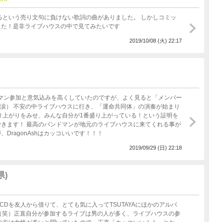
う売り文句に負けない歌詞の曲がありました。 しかしコミッ
した！是非ライブハウスの中で見てみたいです
2019/10/08 (火) 22:17
初ワンマン参加と意気込みを高くしていたのですが、よく見ると「メンバー
（涙） 不安の中ライブハウスに行き、「運命共同体」の演奏が始まり
きます！ 最高のバンドマンが地元のライブハウスに来てくれる事が
ragonAshはカッコいいです！！！
2019/09/29 (日) 22:18
県)
 CDを友人から借りて、とても気に入ってTSUTAYAにほかのアルバ
（笑）正直自分が参加するライブは男の人が多く、ライブハウスの参