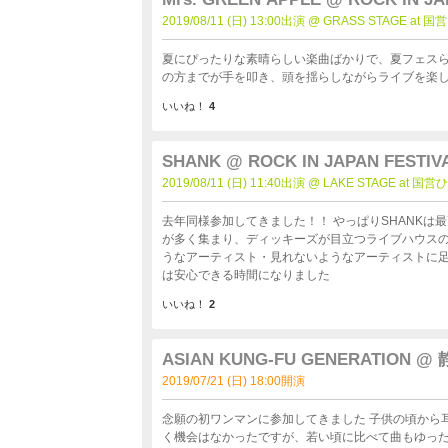
2019/08/11 (日) 13:00出演 @ GRASS STAGE 
夏にぴったりな素晴らしい楽曲ばかりで、夏フェスら
の方までが手を叩き、頭を揺らしながらライブを楽
いいね！
4
SHANK @ ROCK IN JAPAN FESTIVA
2019/08/11 (日) 11:40出演 @ LAKE STAGE a
去年同様参加してきました！！ やっぱりSHANKは最高です。ついにステージを大きなステージに変わり、パンクキッズ
が多く集まり、ディッキーズが目立つライブハウスのような会場でした！！ フェス
うなアーティスト・見れないようなアーティストに
は安心できる時間になりました
いいね！
2
ASIAN KUNG-FU GENERATIO
2019/07/21 (日) 18:00開演
念願の初ワンマンに参加してきました 子供の頃から耳にしてきたアーティストで、新譜ツアーという事で往年の名曲を聞
く機会はなかったですが、若い頃に比べて曲もゆっ