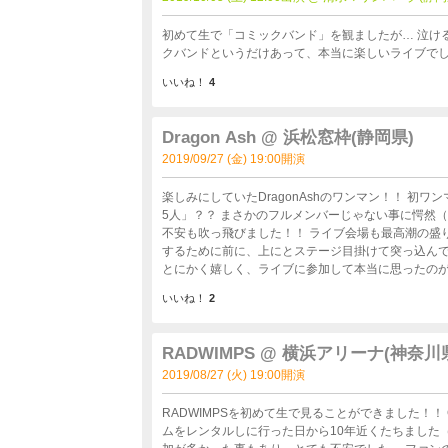
初めて生で「コミックバンド」を観ましたが… 泣けるとい
クバンドというだけあって、本当に楽しいライブで
いいね！
4
Dragon Ash @ 浜松窓枠(静岡県)
2019/09/27 (金) 19:00開演
楽しみにしていたDragonAshのワンマン！！ 
5人」？？ まさかのフルメンバーじゃない事に愕然
不安も吹っ飛びました！！ ライブ会場も最高潮の盛り上がりをみせ、みんな自分が1番盛り上がっている！という証明を
するために前に、上にとステージ目掛けて突っ込んで
とにかく嬉しく、ライブに参加して本当に思ったのが、D
いいね！
2
RADWIMPS @ 横浜アリーナ(神奈川
2019/08/27 (火) 19:00開演
RADWIMPSを初めて生で見ることができました！！
ムをレンタルしに行った日から10年近くたちました