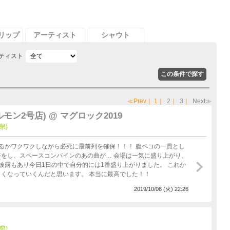
リップ
アーティスト
シャウト
ティスト
≪Prev
｜
1
｜
2
｜
3
｜
Next≫
モン2号店) @ マグロック2019
県)
ワクしながら必死に最前列を確保！！！ 腹ペコの一員とし
をし、スペースコンバインのあの曲が… 会場は一気に盛り上がり、
もあり今日1日の中で自分的には1番盛り上がりました。 これか
くなっていくんだと思います。 本当に最高でした！！
2019/10/08 (火) 22:26
県)