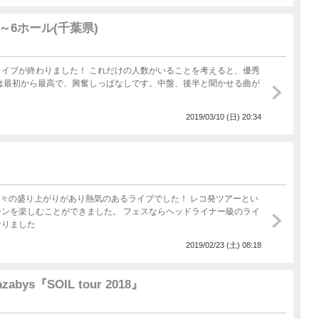
な？と思いながら、落ち着いたから「フェス」も顔だして欲しいな…
がとうございます！！
～6ホール(千葉県)
イブが終わりました！ これだけの人数がいることを考えると、優秀
2019/03/10 (日) 20:34
盛り上がりがあり熱気のあるライブでした！ レコ発ツアーとい
ンを楽しむことができました。 フェスならヘッドライナー級のライ
なりました
2019/02/23 (土) 08:18
Sazabys『SOIL tour 2018』