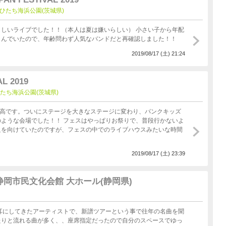
at 国営ひたち海浜公園(茨城県)
しいライブでした！！（本人は夏は嫌いらしい） 小さい子から年配
しんでいたので、年齢問わず人気なバンドだと再確認しました！！
2019/08/17 (土) 21:24
L 2019
t 国営ひたち海浜公園(茨城県)
はやっぱりお祭りで、普段行かないよ
足を向けていたのですが、フェスの中でのライブハウスみたいな時間
2019/08/17 (土) 23:39
N @ 静岡市民文化会館 大ホール(静岡県)
たりと流れる曲が多く、、座席指定だったので自分のスペースでゆっ