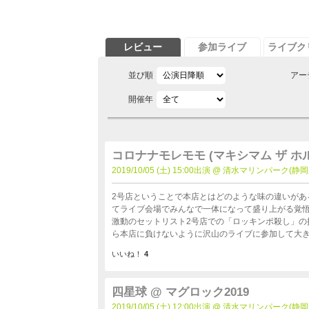
レビュー
参加ライブ
ライブク
並び順
アー
開催年
コロナナモレモモ (マキシマム ザ ホル
2019/10/05 (土) 15:00出演 @ 清水マリンパーク(静岡
2号店ということで本店とはどのような味の違いがあるかワク
てライブ会場でみんなで一体になって盛り上がる覚悟
激動のセットリスト2号店での「ロッキンポ殺し」の披露
ら本店に負けないように沢山のライブに参加して大き
いいね！
4
四星球 @ マグロック2019
2019/10/05 (土) 12:00出演 @ 清水マリンパーク(静岡