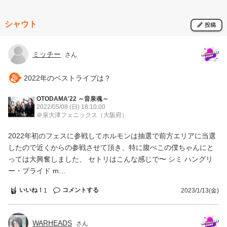
ション上がってんだから、冷める様な態度はいただけなかった。 コ
ロナ禍のライブしか知らない感じの女性ファンが多かった様ですが、
アイドルのライブのノリで来ている感が否めなかったです。 ロック
シャウト
投稿
バンドのアーティストっていくらイケメンであってもアイドル扱いさ
れるの嫌だと思う。 （あまりにもファン層に偏りがあったり、アイ
ドル扱いされてる感じだったら、出演オファーを出さないロックフェ
ミッチー
さん
スもある為）
2022年のベストライブは？
OTODAMA'22 ～音泉魂～
2022/05/08 (日)
18:10:00
＠泉大津フェニックス
（大阪府）
2022年初のフェスに参戦してホルモンは抽選で前方エリアに当選
したので近くからの参戦させて頂き、特に腹ぺこの僕ちゃんにと
っては大興奮しました、 セトリはこんな感じで〜 シミ ハングリ
ー・プライド m…
いいね！
コメントする
1
2023/1/13(金)
WARHEADS
さん