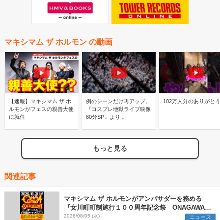
マキシマム ザ ホルモン の動画
【速報】マキシマム ザ ホ
例のシーンだけ再アップ。
102万人分のありがと
ルモンがフェスの親善大使
『コスプレ地獄ライブ映像
に就任
80分SP』より 。
もっと見る
関連記事
マキシマム ザ ホルモンがアンバサダーを務める
『女川町町制施行１００周年記念祭 ONAGAWA
COTTELEEZUN』第1弾アーティストを発表
2026/08/05 (水)
ニュース