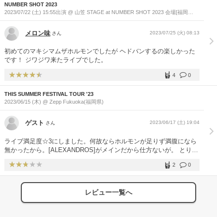
NUMBER SHOT 2023
2023/07/22 (土) 15:55出演 @ 山笠 STAGE at NUMBER SHOT 2023 会場[福岡
PayPayドーム / Zepp Fukuoka](福岡県)
メロン味
2023/07/25 (火) 08:13
さん
初めてのマキシマムザホルモンでしたが ヘドバンするの楽しかった
です！ ジワジワ来たライブでした。
4
0
THIS SUMMER FESTIVAL TOUR '23
2023/06/15 (木) @ Zepp Fukuoka(福岡県)
ゲスト
2023/06/17 (土) 19:04
さん
ライブ満足度☆3にしました。何故ならホルモンが足りず満腹になら
無かったから。[ALEXANDROS]がメインだから仕方ないが。 とりあ
えず1時間フルに暴れました。久しぶりにモッシュの嵐。 あと不満点
2
0
はホルモンに興味無いドロスファンの方々。ホルモンのライブが先に
あると初めから分かってるんだからさ、、、。前の方陣取っておい
て、モッシュが起きたり、周りのヘドバンに対し迷惑そうにしないで
レビュー一覧へ
欲しい。嫌ならホルモンが終わってから前に行けば良いじゃんと思っ
た。（ドロスもコロナ前は割とモッシュ多かったんだけど）こちとら
ホルモンの予讐復讐ツアー（10年前）以来のホルモン×ドロスでテン