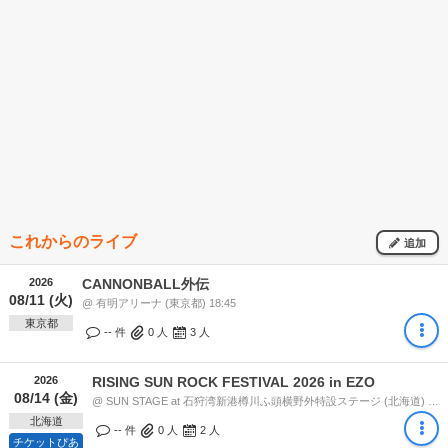
これからのライブ
追加
2026
CANNONBALL外伝
08/11 (火)
@ 有明アリーナ (東京都) 18:45
東京都
-- 件
0
人
3
人
2026
RISING SUN ROCK FESTIVAL 2026 in EZO
08/14 (金)
@ SUN STAGE at 石狩湾新港樽川ふ頭横野外特設ステージ (北海道) 15:40
北海道
-- 件
0
人
2
人
チケットぴあ