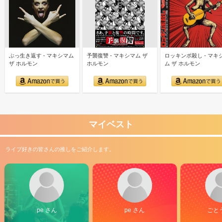
ぶっ生き返す - マキシマム
予襲復讐 - マキシマム ザ
ロッキンポ殺し - マキ
ザ ホルモン
ホルモン
ム ザ ホルモン
マイベスト
ライブ好きの皆さんの推しをご紹介します。
pe さん
pe さん
ごと