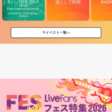
凛として時雨 TOUR 
凛として時雨
RAD
2024 
Pierrrrrrrrrrrrrrrrrrrre 
Vibes
2024/08/09 19:00 @Zepp 
Haneda
マイベスト一覧へ