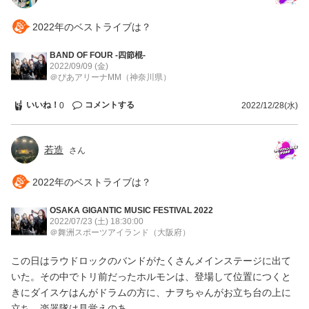
2022年のベストライブは？
BAND OF FOUR -四節棍-
2022/09/09 (金)
＠ぴあアリーナMM
（神奈川県）
いいね！
コメントする
0
2022/12/28(水)
若造
さん
2022年のベストライブは？
OSAKA GIGANTIC MUSIC FESTIVAL 2022
2022/07/23 (土)
18:30:00
＠舞洲スポーツアイランド
（大阪府）
この日はラウドロックのバンドがたくさんメインステージに出て
いた。その中でトリ前だったホルモンは、登場して位置につくと
きにダイスケはんがドラムの方に、ナヲちゃんがお立ち台の上に
立ち、楽器隊は見覚えのあ…