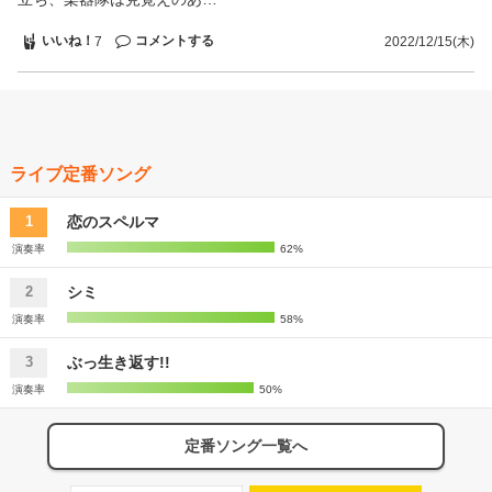
いいね！
コメントする
7
2022/12/15(木)
ライブ定番ソング
恋のスペルマ
1
演奏率
62%
シミ
2
演奏率
58%
ぶっ生き返す!!
3
演奏率
50%
定番ソング一覧へ