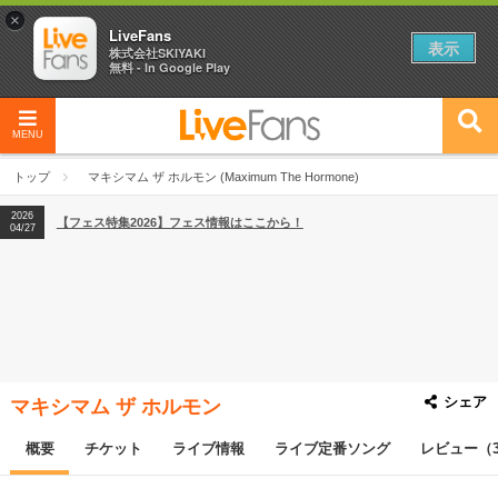
×
LiveFans
表示
株式会社SKIYAKI
無料 - In Google Play
2026
【フェス特集2026】フェス情報はここから！
04/27
MENU
2026
【ライブ動員ランキング】2026年上半期編発表！
07/28
トップ
マキシマム ザ ホルモン (Maximum The Hormone)
2026
【フェス特集2026】フェス情報はここから！
04/27
2026
【ライブ動員ランキング】2026年上半期編発表！
07/28
シェア
マキシマム ザ ホルモン
概要
チケット
ライブ情報
ライブ定番ソング
レビュー（3