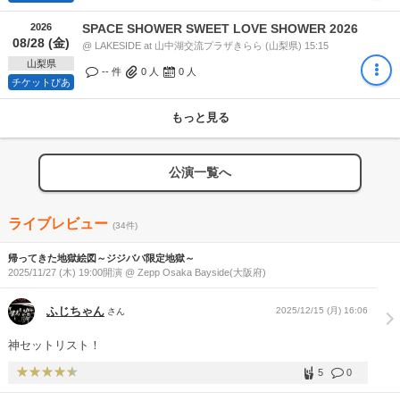
2026
SPACE SHOWER SWEET LOVE SHOWER 2026
08/28 (金)
@ LAKESIDE at 山中湖交流プラザきらら (山梨県) 15:15
山梨県
-- 件
0
人
0
人
チケットぴあ
もっと見る
公演一覧へ
ライブレビュー
(34件)
帰ってきた地獄絵図～ジジババ限定地獄～
2025/11/27 (木) 19:00開演 @ Zepp Osaka Bayside(大阪府)
ふじちゃん
2025/12/15 (月) 16:06
さん
神セットリスト！
5
0