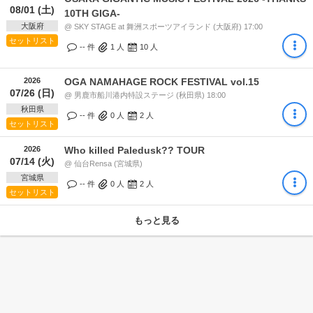
08/01 (土)
10TH GIGA-
大阪府
@ SKY STAGE at 舞洲スポーツアイランド (大阪府) 17:00
セットリスト
-- 件
1
人
10
人
2026
OGA NAMAHAGE ROCK FESTIVAL vol.15
07/26 (日)
@ 男鹿市船川港内特設ステージ (秋田県) 18:00
秋田県
-- 件
0
人
2
人
セットリスト
2026
Who killed Paledusk?? TOUR
07/14 (火)
@ 仙台Rensa (宮城県)
宮城県
-- 件
0
人
2
人
セットリスト
もっと見る