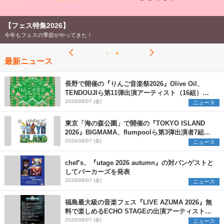
【フェス特集2026】
今年もフェスの季節がやってきた！
最新ニュース
長野で開催の『りんご音楽祭2026』Olive Oil、
TENDOUJIら第11弾出演アーティスト（16組）を
発表
2026/08/07 (金)
ニュース
東京「海の森公園」で開催の『TOKYO ISLAND
2026』BIGMAMA、flumpoolら第3弾出演者7組を
発表 ワークショップ・アート出展者を募集
2026/08/07 (金)
ニュース
chef’s、『utage 2026 autumn』の対バンゲストと
してパーカーズを発表
2026/08/07 (金)
ニュース
福島最大級の音楽フェス『LIVE AZUMA 2026』無
料で楽しめるECHO STAGEの出演アーティストを
発表
2026/08/07 (金)
ニュース