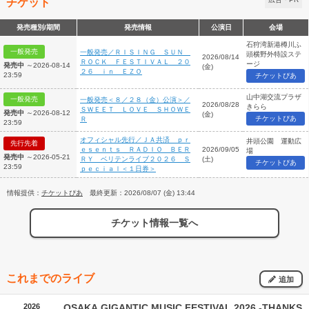
チケット
発売種別/期間
発売情報
公演日
会場
石狩湾新港樽川ふ
一般発売
一般発売／ＲＩＳＩＮＧ ＳＵＮ
頭横野外特設ステ
2026/08/14
ＲＯＣＫ ＦＥＳＴＩＶＡＬ ２０
ージ
発売中
～2026-08-14
(金)
２６ ｉｎ ＥＺＯ
23:59
チケットぴあ
山中湖交流プラザ
一般発売
一般発売＜８／２８（金）公演＞／
2026/08/28
きらら
ＳＷＥＥＴ ＬＯＶＥ ＳＨＯＷＥ
発売中
～2026-08-12
(金)
チケットぴあ
Ｒ
23:59
オフィシャル先行／ＪＡ共済 ｐｒ
井頭公園 運動広
先行先着
ｅｓｅｎｔｓ ＲＡＤＩＯ ＢＥＲ
2026/09/05
場
発売中
～2026-05-21
ＲＹ ベリテンライブ２０２６ Ｓ
(土)
チケットぴあ
23:59
ｐｅｃｉａｌ＜１日券＞
情報提供：
チケットぴあ
最終更新：2026/08/07 (金) 13:44
チケット情報一覧へ
これまでのライブ
追加
2026
OSAKA GIGANTIC MUSIC FESTIVAL 2026 -THANKS