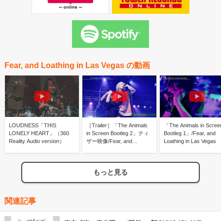
Fear, and Loathing in Las Vegas の動画
LOUDNESS「THIS
［Trailer］「The Animals
「The Animals in Scree
LONELY HEART」（360
in Screen Bootleg 2」ティ
Bootleg 1」/Fear, and
Reality Audio version）
ザー映像/Fear, and
Loathing in Las Vegas
Loathing in Las Vegas
もっと見る
関連記事