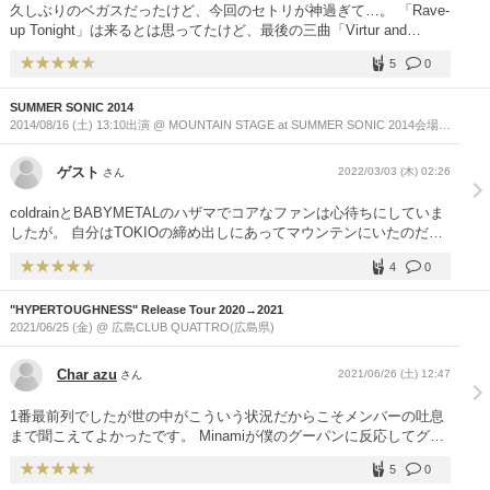
久しぶりのベガスだったけど、今回のセトリが神過ぎて…。 「Rave-
up Tonight」は来るとは思ってたけど、最後の三曲「Virtur and
Vice」「Just Awake」「Love at First Sight」はちょっと古いファン
5
0
の自分にとってはかなり嬉しいセトリだったね。 曲のイントロでわ
かるんだけど、会場が「うわぁー！！」ってなって鳥肌たったね。
SUMMER SONIC 2014
ちょっと前のベガスだったらこのどこかに「Party Boys」が入ったん
2014/08/16 (土) 13:10出演 @ MOUNTAIN STAGE at SUMMER SONIC 2014会場
だけど、最後に「Love at…」が来たのは以外だったし最高だっ
[QVCマリンフィールド / 幕張メッセ](千葉県)
た…。 新曲もマジでカッコよすぎた。SoとMinamiがギター弾いてる
のかなりレア！！ 改めて他の曲全部また聴きたくなるそんな感じの
ゲスト
2022/03/03 (木) 02:26
さん
感動的ライブでした。 あとメンバー全員若返ってる気がしたのは俺
だけ？？
coldrainとBABYMETALのハザマでコアなファンは心待ちにしていま
したが。 自分はTOKIOの締め出しにあってマウンテンにいたのだけ
ど、初見のcoldrainで日本の”ラウドロック”やるなーと思ってるとこ
4
0
ろに クリーンとデスボのボーカルにクリーンは女性？と勘違いした
ほどです。 ものすごく新鮮だったし、かっこよかった。会場の真ん
"HYPERTOUGHNESS" Release Tour 2020→2021
中でみんなと踊りまくり。 JUST AWAKEが鳴り出したとたん、ん？
2021/06/25 (金) @ 広島CLUB QUATTRO(広島県)
ハンターハンターじゃん、まじかーと思いさらにこころの高鳴りは最
高潮！！ その後のBABYMETALはさらなる周りの圧縮が半端ないほ
どすごかったけど、すぐに地元に来るPHASE2ツアーライブチケット
Char azu
2021/06/26 (土) 12:47
さん
買っちゃいましたとさ。めでたし、めでたし。
1番最前列でしたが世の中がこういう状況だからこそメンバーの吐息
まで聞こえてよかったです。 Minamiが僕のグーパンに反応してグー
パン笑顔で対応してくれたのが最高の思い出です。
5
0