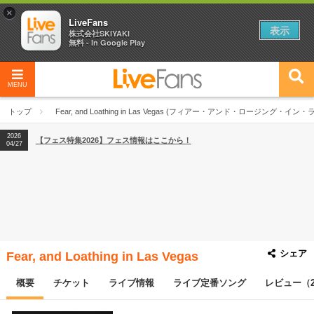
×
LiveFans
表示
株式会社SKIYAKI
無料 - In Google Play
2026
【フェス特集2026】フェス情報はここから！
04/27
MENU
2026
【ライブ動員ランキング】2026年上半期編発表！
07/28
トップ
Fear, and Loathing in Las Vegas (フィアー・アンド・ロージング・イン・ラ
2026
【フェス特集2026】フェス情報はここから！
04/27
2026
【ライブ動員ランキング】2026年上半期編発表！
07/28
シェア
Fear, and Loathing in Las Vegas
概要
チケット
ライブ情報
ライブ定番ソング
レビュー（2