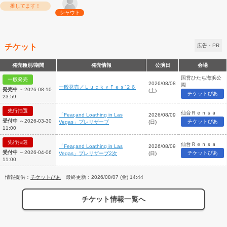
推してます！
シャウト
チケット
広告・PR
発売種別/期間
発売情報
公演日
会場
国営ひたち海浜公
一般発売
2026/08/08
園
一般発売／ＬｕｃｋｙＦｅｓ’２６
発売中
～2026-08-10
(土)
チケットぴあ
23:59
先行抽選
仙台Ｒｅｎｓａ
「Fear,and Loathing in Las
2026/08/09
受付中
～2026-03-30
チケットぴあ
Vegas」プレリザーブ
(日)
11:00
先行抽選
仙台Ｒｅｎｓａ
「Fear,and Loathing in Las
2026/08/09
受付中
～2026-04-06
チケットぴあ
Vegas」プレリザーブ2次
(日)
11:00
情報提供：
チケットぴあ
最終更新：2026/08/07 (金) 14:44
チケット情報一覧へ