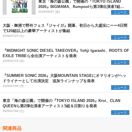
東京「海の森公園」で開催の『TOKYO ISLAND
2026』BIGMAMA、flumpoolら第3弾出演者7組を
発表 ワークショップ・アート出展者を募集
2026/08/07 (金)
ニュース
大阪・舞洲で野外フェス『ジャイガ』開幕、初日から大盛況にーー4日間
で120組以上の豪華アーティストが集結
2026/07/25 (土)
ニュース
『MIDNIGHT SONIC DIESEL TAKEOVER』Yohji Igarashi、ROOTS OF
EXILE TRIBEら全出演アーティストを発表
2026/07/15 (水)
ニュース
『SUMMER SONIC 2026』大阪MOUNTAIN STAGEにオマリオンがヘッ
ドライナーとして出演決定 追加ラインナップを発表
2026/07/06 (月)
ニュース
東京「海の森公園」で開催の『TOKYO ISLAND 2026』Kroi、CLAN
QUEENら第2弾出演者アーティスト5組＆⽇割りを発表
2026/07/04 (土)
ニュース
関連商品