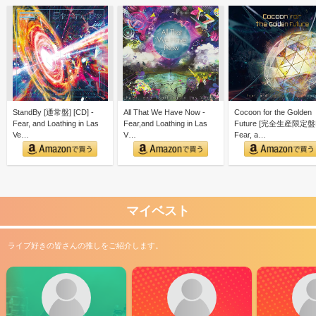
StandBy [通常盤] [CD] -
All That We Have Now -
Cocoon for the Golden
Fear, and Loathing in Las
Fear,and Loathing in Las
Future [完全生産限定盤B
Ve…
V…
Fear, a…
マイベスト
ライブ好きの皆さんの推しをご紹介します。