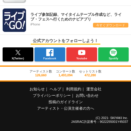
ライブ参加記録、マイタイムテーブル作成など、ライ
ブ・フェスへ行くためのナビアプリ
iPhone
今すぐダウンロード
公式アカウントをフォローしよう！
X(Twitter)
Facebook
Youtube
Spotify
アーティスト数
コンサート数
セットリスト数
126,660
1,493,094
472,280
お知らせ
｜
ヘルプ
｜
利用規約
｜
運営会社
プライバシーポリシー
｜
お問い合わせ
投稿のガイドライン
アーティスト・公演主催者の方へ
(C) 2021- SKIYAKI Inc.
JASRAC許諾番号：9022255001Y45037