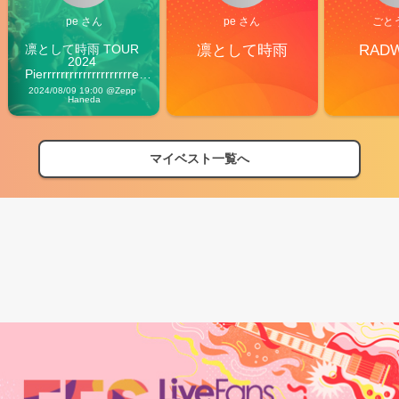
pe さん
pe さん
ごと
凛として時雨 TOUR 
凛として時雨
RAD
2024 
Pierrrrrrrrrrrrrrrrrrrre 
Vibes
2024/08/09 19:00 @Zepp 
Haneda
マイベスト一覧へ