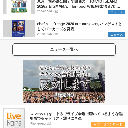
東京「海の森公園」で開催の『TOKYO ISLAND
2026』BIGMAMA、flumpoolら第3弾出演者7組を
発表 ワークショップ・アート出展者を募集
2026/08/07 (金)
ニュース
chef’s、『utage 2026 autumn』の対バンゲストと
してパーカーズを発表
2026/08/07 (金)
ニュース
ニュース一覧へ
スマホの曲を、まるでライブ会場で聴いているような臨
場感でセットリスト通りに再生
iPhone/Android
今すぐダウンロード