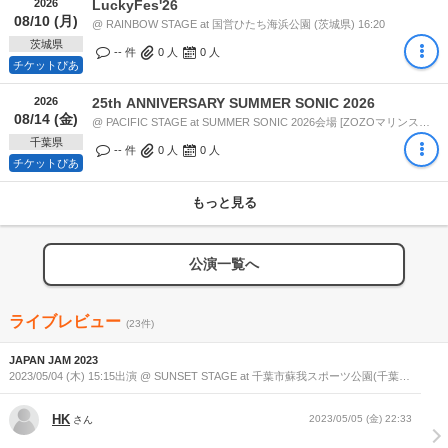
2026
LuckyFes'26
08/10 (月)
@ RAINBOW STAGE at 国営ひたち海浜公園 (茨城県) 16:20
茨城県
-- 件
0
人
0
人
チケットぴあ
2026
25th ANNIVERSARY SUMMER SONIC 2026
08/14 (金)
@ PACIFIC STAGE at SUMMER SONIC 2026会場 [ZOZOマリンスタジアム / 幕張メッセ] (千葉県) 13:30
千葉県
-- 件
0
人
0
人
チケットぴあ
もっと見る
公演一覧へ
ライブレビュー
(23件)
JAPAN JAM 2023
2023/05/04 (木) 15:15出演 @ SUNSET STAGE at 千葉市蘇我スポーツ公園(千葉
県)
HK
2023/05/05 (金) 22:33
さん