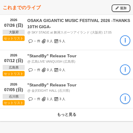
これまでのライブ
追加
2026
OSAKA GIGANTIC MUSIC FESTIVAL 2026 -THANKS
07/26 (日)
10TH GIGA-
大阪府
@ SKY STAGE at 舞洲スポーツアイランド (大阪府) 17:05
セットリスト
-- 件
0
人
5
人
2026
"StandBy" Release Tour
07/12 (日)
@ 広島LIVE VANQUISH (広島県)
広島県
-- 件
0
人
0
人
セットリスト
2026
"StandBy" Release Tour
07/05 (日)
@ 金沢EIGHT HALL (石川県)
石川県
-- 件
1
人
3
人
セットリスト
もっと見る