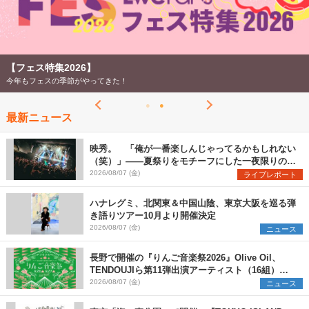
【フェス特集2026】
今年もフェスの季節がやってきた！
最新ニュース
映秀。 「俺が一番楽しんじゃってるかもしれない
（笑）」――夏祭りをモチーフにした一夜限りのス
ペシャルライブ『色祭』レポート
2026/08/07 (金)
ライブレポート
ハナレグミ、北関東＆中国山陰、東京大阪を巡る弾
き語りツアー10月より開催決定
2026/08/07 (金)
ニュース
長野で開催の『りんご音楽祭2026』Olive Oil、
TENDOUJIら第11弾出演アーティスト（16組）を
発表
2026/08/07 (金)
ニュース