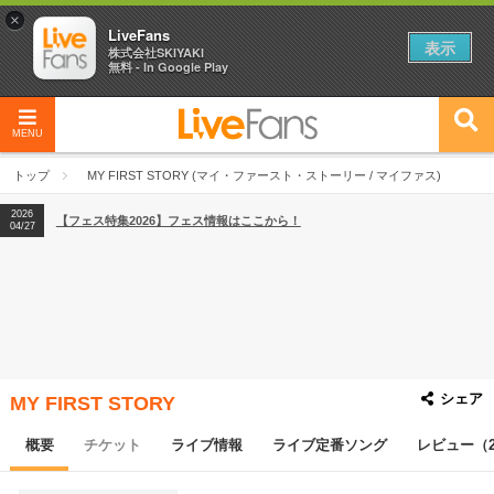
×
LiveFans
表示
株式会社SKIYAKI
無料 - In Google Play
MENU
2026
【フェス特集2026】フェス情報はここから！
04/27
トップ
MY FIRST STORY (マイ・ファースト・ストーリー / マイファス)
2026
【ライブ動員ランキング】2026年上半期編発表！
07/28
2026
【フェス特集2026】フェス情報はここから！
04/27
2026
【ライブ動員ランキング】2026年上半期編発表！
07/28
シェア
MY FIRST STORY
概要
チケット
ライブ情報
ライブ定番ソング
レビュー（2