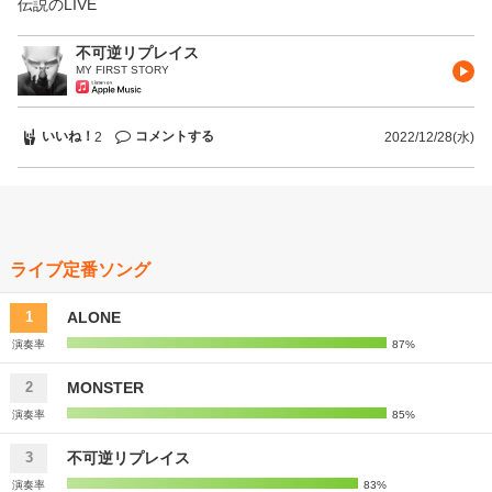
伝説のLIVE
不可逆リプレイス
MY FIRST STORY
いいね！
コメントする
2
2022/12/28(水)
ライブ定番ソング
ALONE
1
演奏率
87%
MONSTER
2
演奏率
85%
不可逆リプレイス
3
演奏率
83%