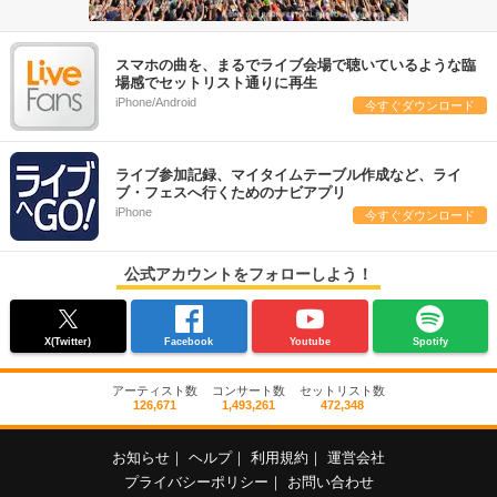
スマホの曲を、まるでライブ会場で聴いているような臨
場感でセットリスト通りに再生
iPhone/Android
今すぐダウンロード
ライブ参加記録、マイタイムテーブル作成など、ライ
ブ・フェスへ行くためのナビアプリ
iPhone
今すぐダウンロード
公式アカウントをフォローしよう！
X(Twitter)
Facebook
Youtube
Spotify
アーティスト数
コンサート数
セットリスト数
126,671
1,493,261
472,348
お知らせ
｜
ヘルプ
｜
利用規約
｜
運営会社
プライバシーポリシー
｜
お問い合わせ