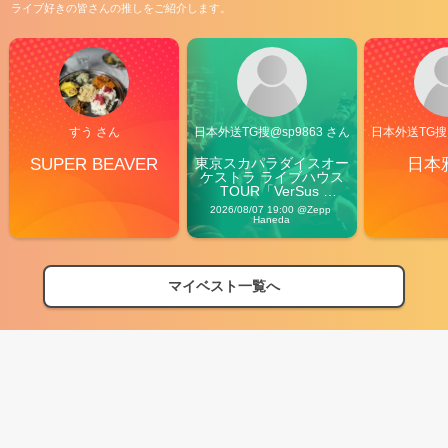
ライブ好きの皆さんの推しをご紹介します。
すう さん
日本外送TG搜@sp9863 さん
日本外送TG搜@
SUPER BEAVER
東京スカパラダイスオー
日本
ケストラ ライブハウス
TOUR「VerSus 
Carnival」
2026/08/07 19:00 @Zepp 
Haneda
マイベスト一覧へ