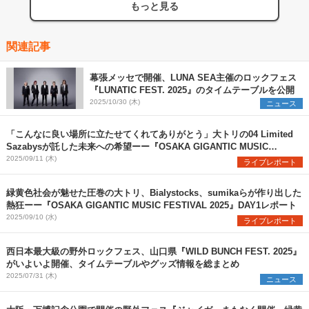
もっと見る
関連記事
幕張メッセで開催、LUNA SEA主催のロックフェス
『LUNATIC FEST. 2025』のタイムテーブルを公開
2025/10/30 (木)
ニュース
「こんなに良い場所に立たせてくれてありがとう」大トリの04 Limited
Sazabysが託した未来への希望ーー『OSAKA GIGANTIC MUSIC
FESTIVAL 2025』DAY2レポート
2025/09/11 (木)
ライブレポート
緑黄色社会が魅せた圧巻の大トリ、Bialystocks、sumikaらが作り出した
熱狂ーー『OSAKA GIGANTIC MUSIC FESTIVAL 2025』DAY1レポート
2025/09/10 (水)
ライブレポート
西日本最大級の野外ロックフェス、山口県『WILD BUNCH FEST. 2025』
がいよいよ開催、タイムテーブルやグッズ情報を総まとめ
2025/07/31 (木)
ニュース