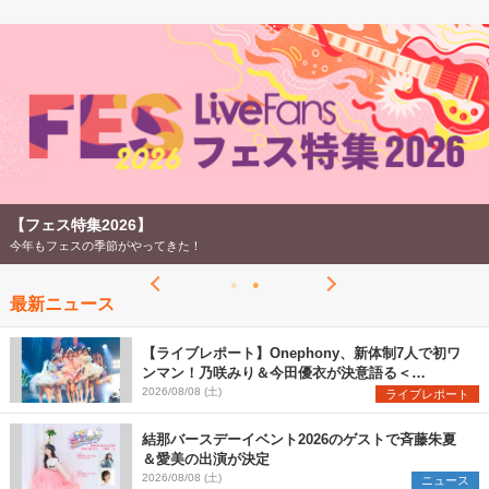
【フェス特集2026】
今年もフェスの季節がやってきた！
最新ニュース
【ライブレポート】Onephony、新体制7人で初ワ
ンマン！乃咲みり＆今田優衣が決意語る＜
Onephony新体制1st Oneman Live はじまりの夏
2026/08/08 (土)
ライブレポート
＞
結那バースデーイベント2026のゲストで斉藤朱夏
＆愛美の出演が決定
2026/08/08 (土)
ニュース