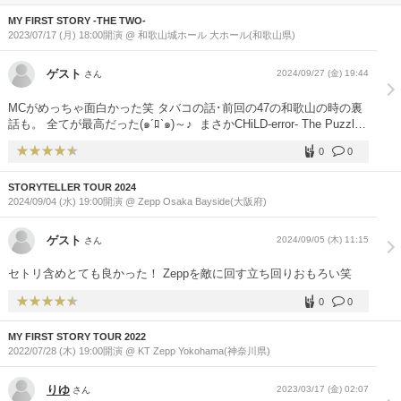
MY FIRST STORY -THE TWO-
2023/07/17 (月) 18:00開演 @ 和歌山城ホール 大ホール(和歌山県)
ゲスト
2024/09/27 (金) 19:44
さん
MCがめっちゃ面白かった笑 タバコの話･前回の47の和歌山の時の裏
話も。 全てが最高だった(๑´ﾛ`๑)～♪ ️ まさかCHiLD-error- The Puzzle
悪戯フィクションをやってくれるとは思いもしなかった… やべぇ
0
0
よ！最高よぉ！ 特に虚言NEUROSE ALONE REVIVER アンダーグラ
ウンド 全て最高(๑´ﾛ`๑)～♪ ️ もう1回和歌山来てなぁ〜！
STORYTELLER TOUR 2024
2024/09/04 (水) 19:00開演 @ Zepp Osaka Bayside(大阪府)
ゲスト
2024/09/05 (木) 11:15
さん
セトリ含めとても良かった！ Zeppを敵に回す立ち回りおもろい笑
0
0
MY FIRST STORY TOUR 2022
2022/07/28 (木) 19:00開演 @ KT Zepp Yokohama(神奈川県)
りゆ
2023/03/17 (金) 02:07
さん