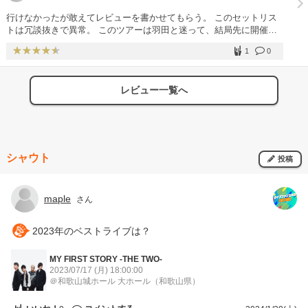
行けなかったが敢えてレビューを書かせてもらう。 このセットリス
トは冗談抜きで異常。 このツアーは羽田と迷って、結局先に開催さ
れる羽田を選んだが、横浜にすれば良かったと非常に後悔。 余程の
1
0
マイファスオタクでないと知らないような曲も多く、ディープなファ
ンにとってこれ以上のセトリは今後無いと思われる。
レビュー一覧へ
シャウト
投稿
maple
さん
2023年のベストライブは？
MY FIRST STORY -THE TWO-
2023/07/17 (月)
18:00:00
＠和歌山城ホール 大ホール
（和歌山県）