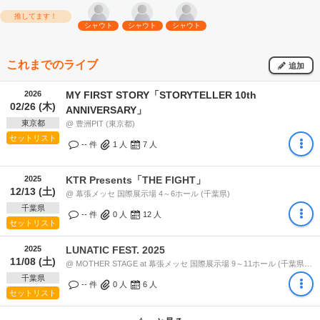
推してます！
シャウト
シャウト
シャウト
これまでのライブ
追加
2026
MY FIRST STORY「STORYTELLER 10th
02/26 (木)
ANNIVERSARY」
東京都
@ 豊洲PIT (東京都)
セットリスト
-- 件
1
人
7
人
2025
KTR Presents「THE FIGHT」
12/13 (土)
@ 幕張メッセ 国際展示場 4～6ホール (千葉県)
千葉県
-- 件
0
人
12
人
セットリスト
2025
LUNATIC FEST. 2025
11/08 (土)
@ MOTHER STAGE at 幕張メッセ 国際展示場 9～11ホール (千葉県) 14:45
千葉県
-- 件
0
人
6
人
セットリスト