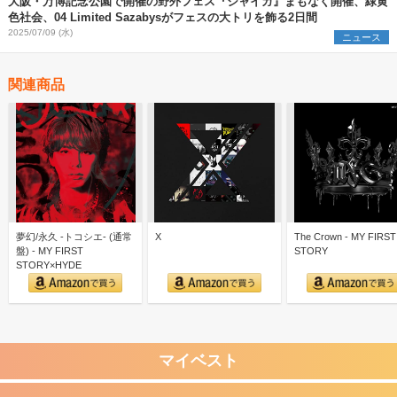
大阪・万博記念公園で開催の野外フェス『ジャイガ』まもなく開催、緑黄
色社会、04 Limited Sazabysがフェスの大トリを飾る2日間
2025/07/09 (水)
ニュース
関連商品
夢幻/永久 -トコシエ- (通常
X
The Crown - MY FIRST
盤) - MY FIRST
STORY
STORY×HYDE
マイベスト