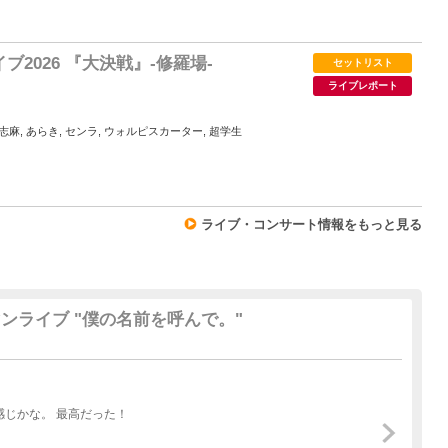
1
2026 『大決戦』-修羅場-
セットリスト
ライブレポート
, 志麻, あらき, センラ, ウォルピスカーター, 超学生
5
ライブ・コンサート情報をもっと見る
 天月ワンマンライブ "僕の名前を呼んで。"
感じかな。 最高だった！