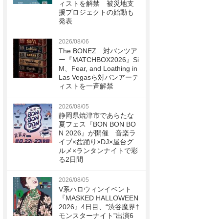
ィストを解禁 被災地支
援プロジェクトの始動も
発表
2026/08/06
The BONEZ 対バンツア
ー『MATCHBOX2026』Si
M、Fear, and Loathing in
Las Vegasら対バンアーテ
ィストを一斉解禁
2026/08/05
静岡県焼津市であらたな
夏フェス『BON BON BO
N 2026』が開催 音楽ラ
イブ×盆踊り×DJ×屋台グ
ルメ×ランタンナイトで彩
る2日間
2026/08/05
V系ハロウィンイベント
『MASKED HALLOWEEN
2026』4日目、“渋谷魔界†
モンスターナイト”出演6