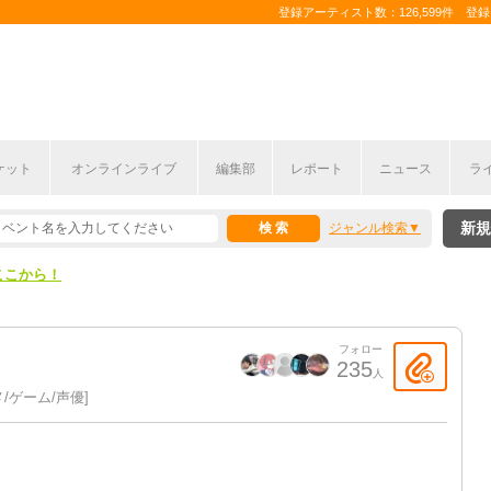
登録アーティスト数：126,599件 登録コ
ケット
オンラインライブ
編集部
レポート
ニュース
ラ
ここから！
新規
ジャンル検索
上半期編発表！
ここから！
上半期編発表！
フォロー
235
人
/ゲーム/声優