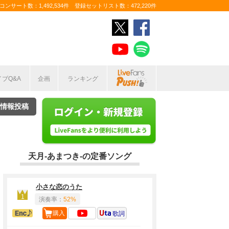
ンサート数：1,492,534件 登録セットリスト数：472,220件
イブQ&A
企画
ランキング
情報投稿
天月-あまつき-の定番ソング
小さな恋のうた
1
演奏率：
52%
アンコール定番
購入
歌詞