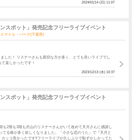
2024/01/14 (日) 11:07
星霜ロマンスポット」発売記念フリーライブイベント
リオ柏 スマイル・パーク(千葉県)
ました！ リスナーさんも親切な方が多く、とても良いライブでし
れて楽しかったです！
2023/12/13 (水) 10:37
星霜ロマンスポット」発売記念フリーライブイベント
階も2階も3階も沢山のリスナーさんがいて改めて天月さんに感謝し
ってる曲が多く欲しくなりました。「小さな恋のうた」で『天月と
、カッコ良かったです!!フリーライブが久しぶりで恥ずかしかってた