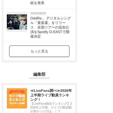
組を発表
2026/08/05
OddRe:、デジタルシング
ル「黄泉還」をリリー
ス 全国ツアーの追加公
演をSpotify O-EASTで開
催決定
もっと見る
編集部
≪LiveFans調べ≫2026年
上半期ライブ動員ランキ
ング！
【LiveFans独自ランキング】2
026年上半期、ライブの動員数
が多かったのは…！？