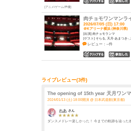
0
アニメ/ゲーム/声優
肉チョモワンマンライブ
2026/07/05 (日) 17:00
＠Kアリーナ横浜 (神奈川県)
[出演] 肉チョモランマ
[ゲスト] そらる, 天月-あまつき-
レビュー：--件
0
ライブレビュー(3件)
The opening of 15th year
2024/01/13 (土) 18:00開演 @ 日本武道館(東京都)
れあ
さん
ダンスメドレー楽しかった！ 今までの軌跡を辿った