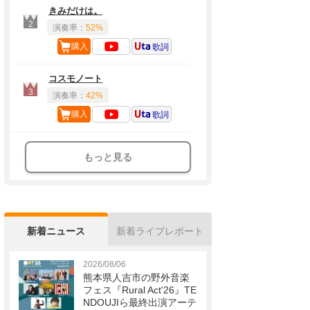
きみだけは。
2
演奏率：
52%
購入
歌詞
コスモノート
3
演奏率：
42%
購入
歌詞
もっと見る
新着ニュース
新着ライブレポート
2026/08/06
熊本県人吉市の野外音楽
フェス『Rural Act'26』TE
NDOUJIら最終出演アーテ