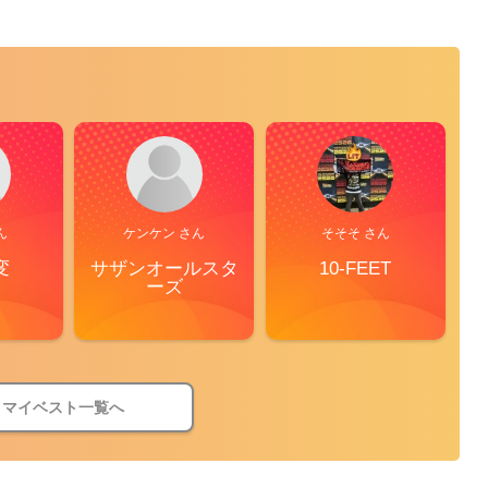
ん
ケンケン さん
そそそ さん
変
サザンオールスタ
10-FEET
S
ーズ
マイベスト一覧へ