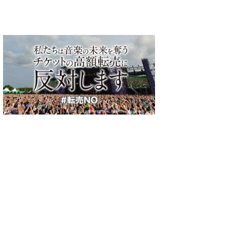
爽
miwa
BABYMETAL
絢香
ハードロック/メタル
ポップス
アイドル
ポップス
0
0
0
プロフィール
プロフィール
プロフィー