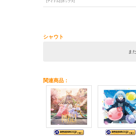
アイドル
ポップス
シャウト
ま
関連商品：