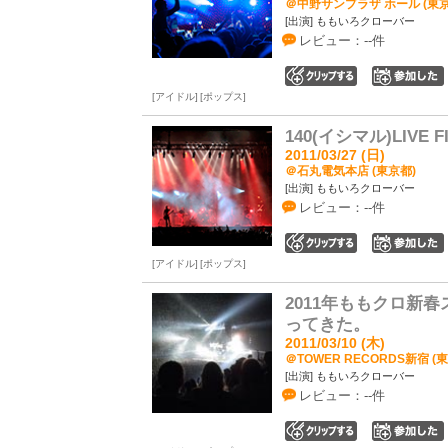
＠中野サンプラザ ホール (東京
[出演] ももいろクローバー
レビュー：--件
0
アイドル
ポップス
140(イシマル)LIVE F
2011/03/27 (日)
＠石丸電気本店 (東京都)
[出演] ももいろクローバー
レビュー：--件
0
アイドル
ポップス
2011年ももクロ新
ってきた。
2011/03/10 (木)
＠TOWER RECORDS新宿 (
[出演] ももいろクローバー
レビュー：--件
0