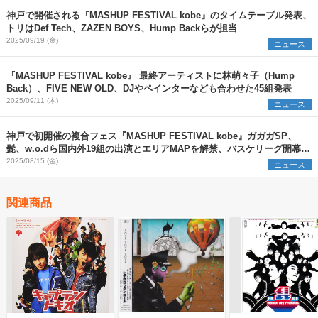
神戸で開催される『MASHUP FESTIVAL kobe』のタイムテーブル発表、
トリはDef Tech、ZAZEN BOYS、Hump Backらが担当
2025/09/19 (金)
ニュース
『MASHUP FESTIVAL kobe』 最終アーティストに林萌々子（Hump
Back）、FIVE NEW OLD、DJやペインターなども合わせた45組発表
2025/09/11 (木)
ニュース
神戸で初開催の複合フェス『MASHUP FESTIVAL kobe』ガガガSP、
髭、w.o.dら国内外19組の出演とエリアMAPを解禁、バスケリーグ開幕戦
も同時開催
2025/08/15 (金)
ニュース
関連商品