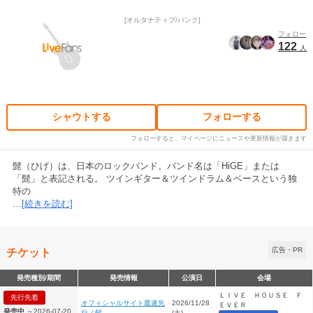
オルタナティブ/パンク
フォロー
122
人
シャウトする
フォローする
フォローすると、マイページにニュースや更新情報が届きます
髭（ひげ）は、日本のロックバンド。バンド名は「HiGE」または
「髭」と表記される。 ツインギター＆ツインドラム＆ベースという独
特の
…
[続きを読む]
チケット
広告・PR
発売種別/期間
発売情報
公演日
会場
ＬＩＶＥ ＨＯＵＳＥ Ｆ
先行先着
オフィシャルサイト最速先
2026/11/28
ＥＶＥＲ
発売中
～2026-07-20
行／髭
(土)