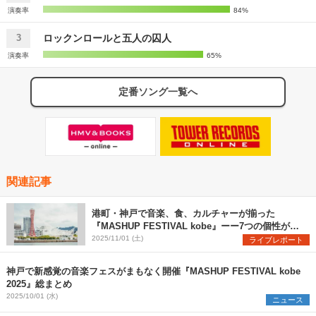
演奏率
84%
ロックンロールと五人の囚人
3
演奏率
65%
定番ソング一覧へ
関連記事
港町・神戸で音楽、食、カルチャーが揃った
『MASHUP FESTIVAL kobe』ーー7つの個性が示
すフェスの未来形
2025/11/01 (土)
ライブレポート
神戸で新感覚の音楽フェスがまもなく開催『MASHUP FESTIVAL kobe
2025』総まとめ
2025/10/01 (水)
ニュース