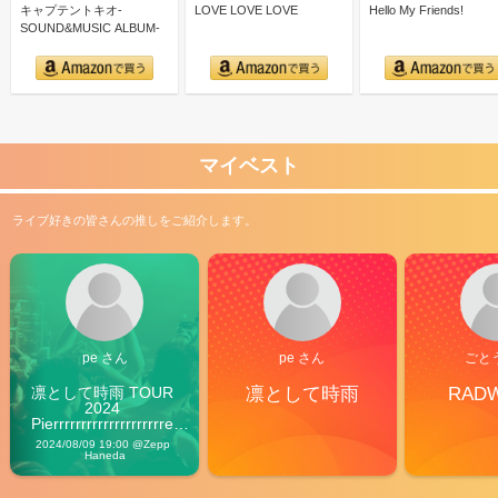
キャプテントキオ-
LOVE LOVE LOVE
Hello My Friends!
SOUND&MUSIC ALBUM-
マイベスト
ライブ好きの皆さんの推しをご紹介します。
pe さん
pe さん
ごと
凛として時雨 TOUR 
凛として時雨
RAD
2024 
Pierrrrrrrrrrrrrrrrrrrre 
Vibes
2024/08/09 19:00 @Zepp 
Haneda