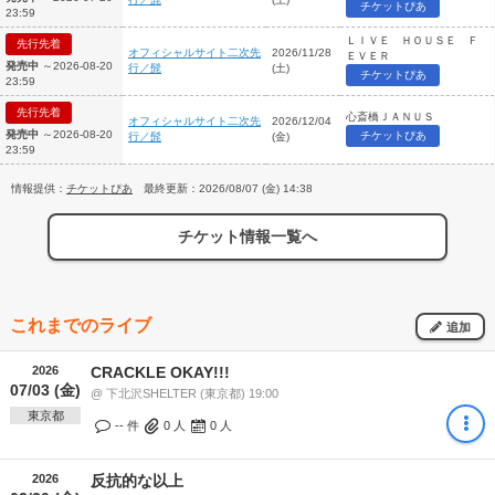
チケットぴあ
23:59
ＬＩＶＥ ＨＯＵＳＥ Ｆ
先行先着
オフィシャルサイト二次先
2026/11/28
ＥＶＥＲ
発売中
～2026-08-20
行／髭
(土)
チケットぴあ
23:59
先行先着
心斎橋ＪＡＮＵＳ
オフィシャルサイト二次先
2026/12/04
発売中
～2026-08-20
チケットぴあ
行／髭
(金)
23:59
情報提供：
チケットぴあ
最終更新：2026/08/07 (金) 14:38
チケット情報一覧へ
これまでのライブ
追加
2026
CRACKLE OKAY!!!
07/03 (金)
@ 下北沢SHELTER (東京都) 19:00
東京都
-- 件
0
人
0
人
2026
反抗的な以上