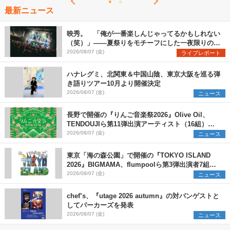
最新ニュース
映秀。 「俺が一番楽しんじゃってるかもしれない
（笑）」――夏祭りをモチーフにした一夜限りのス
ペシャルライブ『色祭』レポート
2026/08/07 (金)
ライブレポート
ハナレグミ、北関東＆中国山陰、東京大阪を巡る弾
き語りツアー10月より開催決定
2026/08/07 (金)
ニュース
長野で開催の『りんご音楽祭2026』Olive Oil、
TENDOUJIら第11弾出演アーティスト（16組）を
発表
2026/08/07 (金)
ニュース
東京「海の森公園」で開催の『TOKYO ISLAND
2026』BIGMAMA、flumpoolら第3弾出演者7組を
発表 ワークショップ・アート出展者を募集
2026/08/07 (金)
ニュース
chef’s、『utage 2026 autumn』の対バンゲストと
してパーカーズを発表
2026/08/07 (金)
ニュース