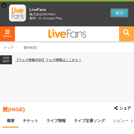
×
LiveFans
表示
株式会社SKIYAKI
無料 - In Google Play
MENU
2026
【フェス特集2026】フェス情報はここから！
04/27
トップ
髭(HiGE)
2026
【ライブ動員ランキング】2026年上半期編発表！
07/28
2026
【フェス特集2026】フェス情報はここから！
04/27
2026
【ライブ動員ランキング】2026年上半期編発表！
07/28
シェア
髭(HiGE)
概要
チケット
ライブ情報
ライブ定番ソング
レビュー（-