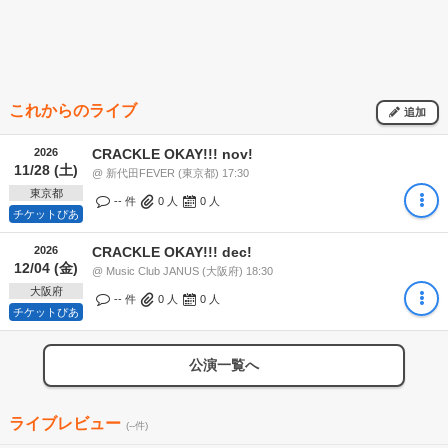
これからのライブ
追加
2026
CRACKLE OKAY!!! nov!
11/28 (土)
@ 新代田FEVER (東京都) 17:30
東京都
-- 件
0
人
0
人
チケットぴあ
2026
CRACKLE OKAY!!! dec!
12/04 (金)
@ Music Club JANUS (大阪府) 18:30
大阪府
-- 件
0
人
0
人
チケットぴあ
公演一覧へ
ライブレビュー
(--件)