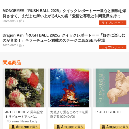
MONOEYES『RUSH BALL 2025』クイックレポートーー童心と衝動を爆
発させて、まだまだ舞い上がる4人の姿「愛情と尊敬と仲間意識を持って
好きなようにやってください」
2025/09/01 (月)
ライブレポート
Dragon Ash『RUSH BALL 2025』クイックレポートーー「好きに楽しむ
のが音楽！」キラーチューン満載のステージにJESSEも登場
2025/09/01 (月)
ライブレポート
関連商品
ART-SCHOOL 25周年記念
海底より愛をこめて※初回
PLASTIC YOUTH
トリビュートアルバム
限定盤(CD+DVD)
『Dreams Never End』