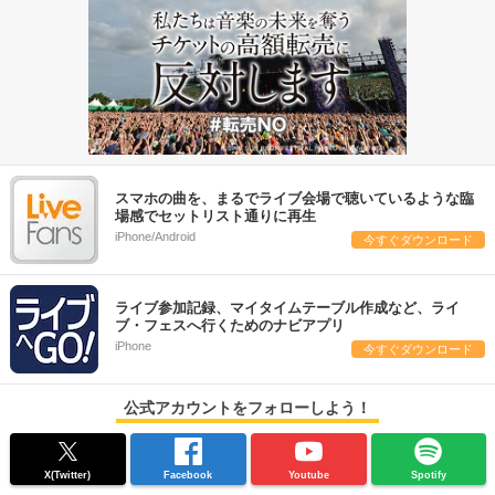
スマホの曲を、まるでライブ会場で聴いているような臨
場感でセットリスト通りに再生
iPhone/Android
今すぐダウンロード
ライブ参加記録、マイタイムテーブル作成など、ライ
ブ・フェスへ行くためのナビアプリ
iPhone
今すぐダウンロード
公式アカウントをフォローしよう！
X(Twitter)
Facebook
Youtube
Spotify