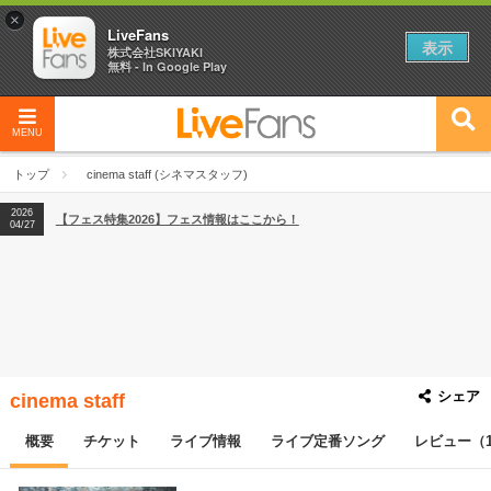
×
LiveFans
表示
株式会社SKIYAKI
無料 - In Google Play
MENU
2026
【フェス特集2026】フェス情報はここから！
04/27
トップ
cinema staff (シネマスタッフ)
2026
【ライブ動員ランキング】2026年上半期編発表！
07/28
2026
【フェス特集2026】フェス情報はここから！
04/27
2026
【ライブ動員ランキング】2026年上半期編発表！
07/28
シェア
cinema staff
概要
チケット
ライブ情報
ライブ定番ソング
レビュー（