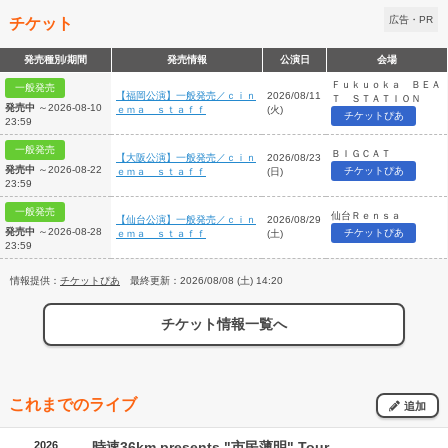
チケット
広告・PR
発売種別/期間
発売情報
公演日
会場
Ｆｕｋｕｏｋａ ＢＥＡ
一般発売
【福岡公演】一般発売／ｃｉｎ
2026/08/11
Ｔ ＳＴＡＴＩＯＮ
発売中
～2026-08-10
ｅｍａ ｓｔａｆｆ
(火)
チケットぴあ
23:59
一般発売
ＢＩＧＣＡＴ
【大阪公演】一般発売／ｃｉｎ
2026/08/23
発売中
～2026-08-22
チケットぴあ
ｅｍａ ｓｔａｆｆ
(日)
23:59
一般発売
仙台Ｒｅｎｓａ
【仙台公演】一般発売／ｃｉｎ
2026/08/29
発売中
～2026-08-28
チケットぴあ
ｅｍａ ｓｔａｆｆ
(土)
23:59
情報提供：
チケットぴあ
最終更新：2026/08/08 (土) 14:20
チケット情報一覧へ
これまでのライブ
追加
2026
時速36km presents "市民薄明" Tour