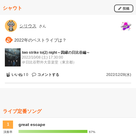
ことで、あまり大きくなく、なにより近い！ 個人的にシェルターが
シャウト
初でしたのでびっくりしました…。整理番号が遅くても全然前に行け
投稿
ます(私はほぼ最前まで行けました) 今年初のライブでしたが、本当に
最高でした！ また男子限定ライブやってほしいです…！
シリウス
さん
2022年のベストライブは？
two strike to(2) night～因縁の日比谷編～
2022/10/08 (土)
17:30:00
＠日比谷野外大音楽堂
（東京都）
いいね！
コメントする
0
2022/12/28(水)
ライブ定番ソング
great escape
1
演奏率
67%