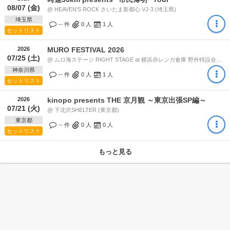
08/07 (金)
@ HEAVEN'S ROCK さいたま新都心 VJ-3 (埼玉県)
埼玉県
-- 件
0
人
1
人
セットリスト
2026
MURO FESTIVAL 2026
07/25 (土)
@ ムロ海ステージ RIGHT STAGE at 横浜赤レンガ倉庫 野外特設会場 (神奈川県) 19:25
神奈川県
-- 件
0
人
1
人
セットリスト
2026
kinopo presents THE 京月観 ～東京出張SP編～
07/21 (火)
@ 下北沢SHELTER (東京都)
東京都
-- 件
0
人
0
人
セットリスト
もっと見る