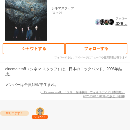
シネマスタッフ
ロック
フォロー
428
人
シャウトする
フォローする
フォローすると、マイページにニュースや更新情報が届きます
cinema staff（シネマ スタッフ）は、日本のロックバンド。2006年結
成。
メンバーは全員1987年生まれ。
(
「Cinema staff」『フリー百科事典 ウィキペディア日本語版』
2025/06/13 02時 の版より引用
)
推してます！
シャウト