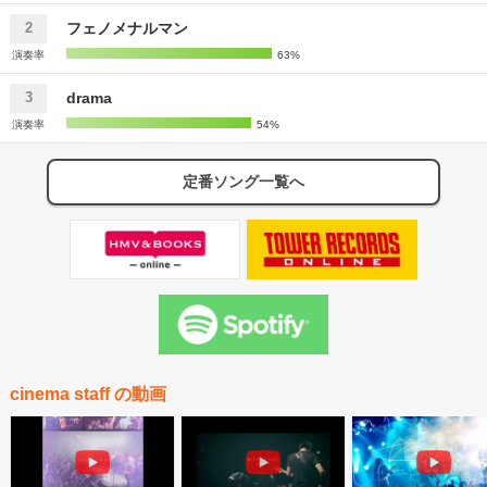
フェノメナルマン
2
演奏率
63%
drama
3
演奏率
54%
定番ソング一覧へ
cinema staff の動画