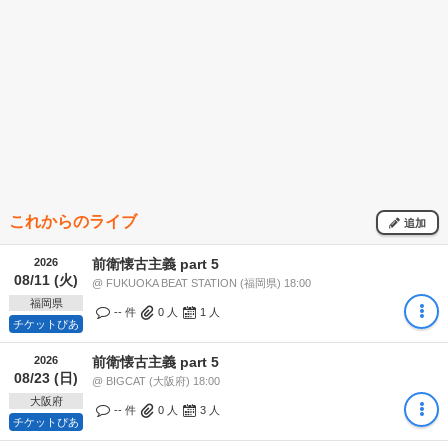
これからのライブ
追加
2026
前衛懐古主義 part 5
08/11 (火)
@ FUKUOKA BEAT STATION (福岡県) 18:00
福岡県
-- 件
0
人
1
人
チケットぴあ
2026
前衛懐古主義 part 5
08/23 (日)
@ BIGCAT (大阪府) 18:00
大阪府
-- 件
0
人
3
人
チケットぴあ