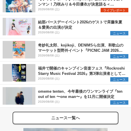
ンマン！乃咲みり＆今田優衣が決意語る＜
Onephony新体制1st Oneman Live はじまりの夏
2026/08/08 (土)
ライブレポート
＞
結那バースデーイベント2026のゲストで斉藤朱夏
＆愛美の出演が決定
2026/08/08 (土)
ニュース
奇妙礼太郎、kojikoji、DENIMSら出演、和歌山の
マーケット型野外イベント『PICNIC JAM 2026』
早割チケット発売開始
2026/08/08 (土)
ニュース
福井で開催のキャンプイン音楽フェス『Rockroshi
Starry Music Festival 2026』第3弾出演者として
SCOOBIE DO、かりゆし58、Reiを発表
2026/08/08 (土)
ニュース
omeme tenten、今年最後のワンマンライブ『ten
out of ten 〜one man〜』を11月に開催決定
2026/08/08 (土)
ニュース
ニュース一覧へ