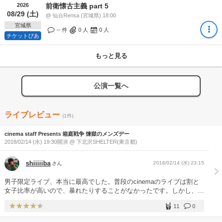
2026
前衛懐古主義 part 5
08/29 (土)
@ 仙台Rensa (宮城県) 18:00
宮城県
-- 件
0
人
0
人
チケットぴあ
もっと見る
公演一覧へ
ライブレビュー
(1件)
cinema staff Presents 箱庭戦争 煉獄のメンズデー
2018/02/14 (水) 19:30開演 @ 下北沢SHELTER(東京都)
shiiiiiba
2018/02/14 (水) 23:15
さん
男子限定ライブ、本当に最高でした。普段のcinemaのライブは割と
女子比率が高いので、暴れたりすることがなかったです。しかし、今
回の男子限定ライブは、激しい！色々やばい笑 暴れられる！ いつも
11
0
周囲の女性方を気にしてしまって暴れられなかったのが今回で一気に
爆発できた気がしました！ 加えて、今回は下北のシェルターという