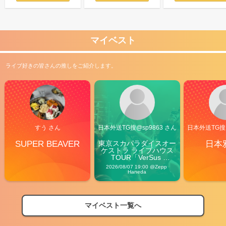
マイベスト
ライブ好きの皆さんの推しをご紹介します。
すう さん
日本外送TG搜@sp9863 さん
日本外送TG搜@
SUPER BEAVER
東京スカパラダイスオー
日本
ケストラ ライブハウス
TOUR「VerSus 
Carnival」
2026/08/07 19:00 @Zepp 
Haneda
マイベスト一覧へ