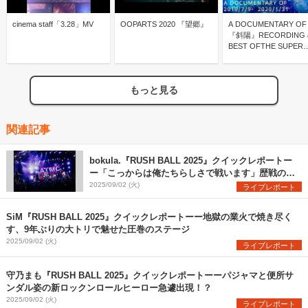
cinema staff「3.28」MV
OOPARTS 2020 『望郷』
A DOCUMENTARY OF
『斜陽』RECORDING
BEST OFTHE SUPER
CINEMA JAPAN TOU
2019/7/9- 2020/1/31
もっと見る
関連記事
bokula.『RUSH BALL 2025』クイックレポートー
ー「こっからは俺たちらしさで戦います」歴戦の猛
者と戦うために手に取った優しさという武器
2025/09/02 (火)
ライブレポート
SiM『RUSH BALL 2025』クイックレポートーー地獄の業火で焼き尽く
す、9年ぶりの大トリで魅せた圧巻のステージ
2025/09/02 (火)
ライブレポート
守乃まも『RUSH BALL 2025』クイックレポートーーパジャマと便所サ
ンダル姿の新ロックンロールヒーロー急遽出現！？
2025/09/02 (火)
ライブレポート