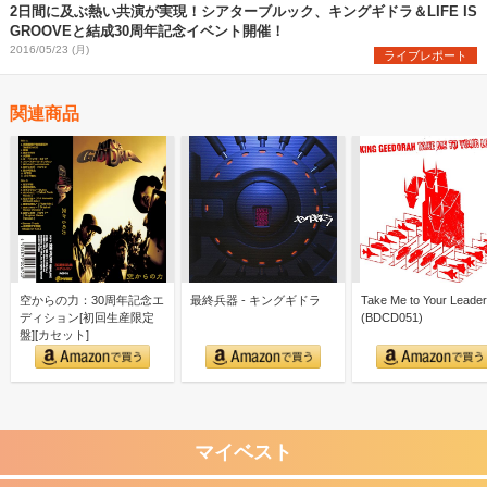
2日間に及ぶ熱い共演が実現！シアターブルック、キングギドラ＆LIFE IS
GROOVEと結成30周年記念イベント開催！
2016/05/23 (月)
ライブレポート
関連商品
空からの力：30周年記念エ
最終兵器 - キングギドラ
Take Me to Your Leader
ディション[初回生産限定
(BDCD051)
盤][カセット]
マイベスト