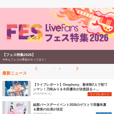
【フェス特集2026】
今年もフェスの季節がやってきた！
最新ニュース
【ライブレポート】Onephony、新体制7人で初ワ
ンマン！乃咲みり＆今田優衣が決意語る＜
Onephony新体制1st Oneman Live はじまりの夏
2026/08/08 (土)
ライブレポート
＞
結那バースデーイベント2026のゲストで斉藤朱夏
＆愛美の出演が決定
2026/08/08 (土)