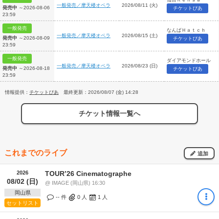
一般発売／摩天楼オペラ
2026/08/11 (火)
発売中
～2026-08-06
チケットぴあ
23:59
一般発売
なんばＨａｔｃｈ
一般発売／摩天楼オペラ
2026/08/15 (土)
発売中
～2026-08-09
チケットぴあ
23:59
一般発売
ダイアモンドホール
一般発売／摩天楼オペラ
2026/08/23 (日)
発売中
～2026-08-18
チケットぴあ
23:59
情報提供：
チケットぴあ
最終更新：2026/08/07 (金) 14:28
チケット情報一覧へ
これまでのライブ
追加
2026
TOURʼ26 Cinematographe
08/02 (日)
@ IMAGE (岡山県) 16:30
岡山県
-- 件
0
人
1
人
セットリスト