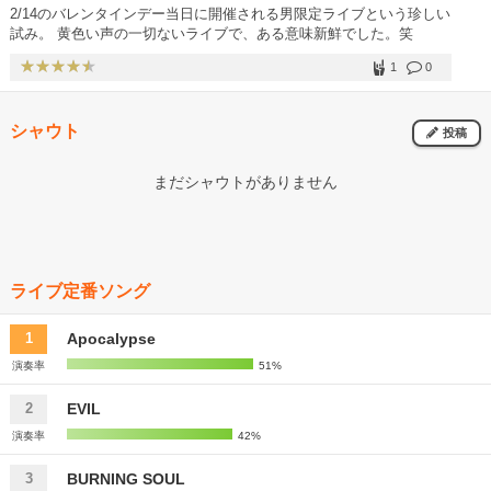
2/14のバレンタインデー当日に開催される男限定ライブという珍しい
試み。 黄色い声の一切ないライブで、ある意味新鮮でした。笑
1
0
シャウト
投稿
まだシャウトがありません
ライブ定番ソング
Apocalypse
1
演奏率
51%
EVIL
2
演奏率
42%
BURNING SOUL
3