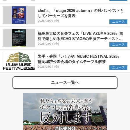
chef’s、『utage 2026 autumn』の対バンゲストと
してパーカーズを発表
2026/08/07 (金)
ニュース
福島最大級の音楽フェス『LIVE AZUMA 2026』無
料で楽しめるECHO STAGEの出演アーティストを
発表
2026/08/07 (金)
ニュース
岩手・盛岡『いしがき MUSIC FESTIVAL 2026』
盛岡城跡公園会場のタイムテーブル解禁
2026/08/07 (金)
ニュース
ニュース一覧へ