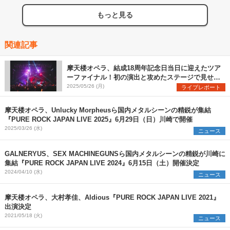
もっと見る
関連記事
摩天楼オペラ、結成18周年記念日当日に迎えたツア
ーファイナル！初の演出と攻めたステージで見せた
さらなる進化
2025/05/26 (月)
ライブレポート
摩天楼オペラ、Unlucky Morpheusら国内メタルシーンの精鋭が集結
『PURE ROCK JAPAN LIVE 2025』6月29日（日）川崎で開催
2025/03/26 (水)
ニュース
GALNERYUS、SEX MACHINEGUNSら国内メタルシーンの精鋭が川崎に
集結『PURE ROCK JAPAN LIVE 2024』6月15日（土）開催決定
2024/04/10 (水)
ニュース
摩天楼オペラ、大村孝佳、Aldious『PURE ROCK JAPAN LIVE 2021』
出演決定
2021/05/18 (火)
ニュース