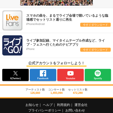
スマホの曲を、まるでライブ会場で聴いているような臨
場感でセットリスト通りに再生
iPhone/Android
今すぐダウンロード
ライブ参加記録、マイタイムテーブル作成など、ライ
ブ・フェスへ行くためのナビアプリ
iPhone
今すぐダウンロード
公式アカウントをフォローしよう！
X(Twitter)
Facebook
Youtube
Spotify
アーティスト数
コンサート数
セットリスト数
126,660
1,493,094
472,280
お知らせ
｜
ヘルプ
｜
利用規約
｜
運営会社
プライバシーポリシー
｜
お問い合わせ