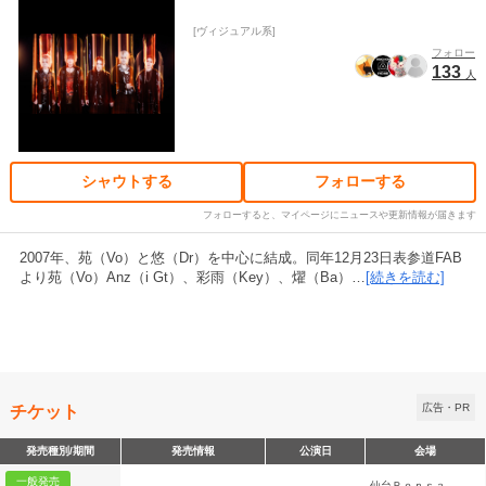
ヴィジュアル系
フォロー
133
人
シャウトする
フォローする
フォローすると、マイページにニュースや更新情報が届きます
2007年、苑（Vo）と悠（Dr）を中心に結成。同年12月23日表参道FAB
より苑（Vo）Anz（i Gt）、彩雨（Key）、燿（Ba）…
[続きを読む]
チケット
広告・PR
発売種別/期間
発売情報
公演日
会場
一般発売
仙台Ｒｅｎｓａ