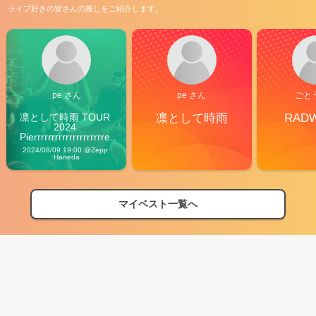
ライブ好きの皆さんの推しをご紹介します。
pe さん
pe さん
ごと
凛として時雨 TOUR 
凛として時雨
RAD
2024 
Pierrrrrrrrrrrrrrrrrrrre 
Vibes
2024/08/09 19:00 @Zepp 
Haneda
マイベスト一覧へ