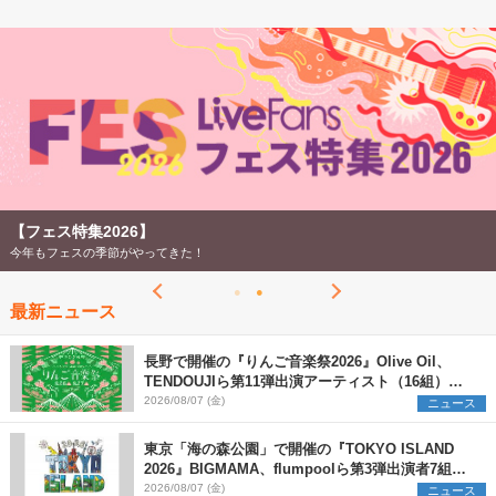
【フェス特集2026】
今年もフェスの季節がやってきた！
最新ニュース
長野で開催の『りんご音楽祭2026』Olive Oil、
TENDOUJIら第11弾出演アーティスト（16組）を
発表
2026/08/07 (金)
ニュース
東京「海の森公園」で開催の『TOKYO ISLAND
2026』BIGMAMA、flumpoolら第3弾出演者7組を
発表 ワークショップ・アート出展者を募集
2026/08/07 (金)
ニュース