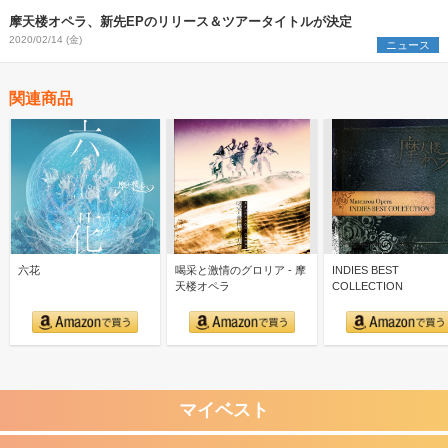
摩天楼オペラ、新先EPのリリース＆ツアータイトルが決定
2020/02/14 (金)
ニュース
関連商品
六花
喝采と激情のグロリア - 摩
INDIES BEST
天楼オペラ
COLLECTION
マイベスト