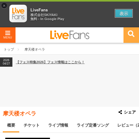
×
LiveFans
表示
株式会社SKIYAKI
無料 - In Google Play
MENU
2026
【フェス特集2026】フェス情報はここから！
04/27
トップ
摩天楼オペラ
2026
【ライブ動員ランキング】2026年上半期編発表！
07/28
2026
【フェス特集2026】フェス情報はここから！
04/27
2026
【ライブ動員ランキング】2026年上半期編発表！
07/28
シェア
摩天楼オペラ
概要
チケット
ライブ情報
ライブ定番ソング
レビュー（