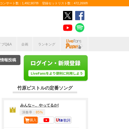
ンサート数：1,492,907件 登録セットリスト数：472,269件
イブQ&A
企画
ランキング
情報投稿
竹原ピストルの定番ソング
みんな～、やってるか!
1
演奏率：
85%
購入
歌詞