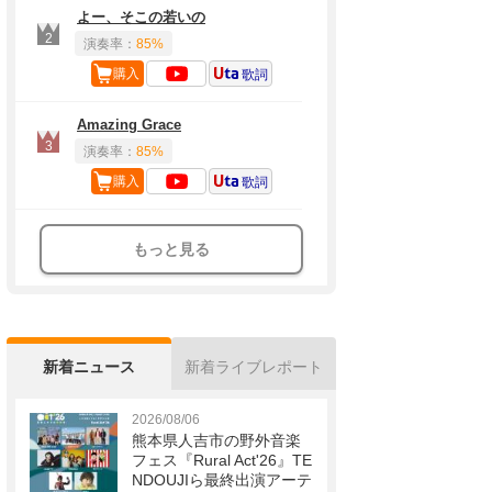
よー、そこの若いの
2
演奏率：
85%
購入
歌詞
Amazing Grace
3
演奏率：
85%
購入
歌詞
もっと見る
新着ニュース
新着ライブレポート
2026/08/06
熊本県人吉市の野外音楽
フェス『Rural Act'26』TE
NDOUJIら最終出演アーテ