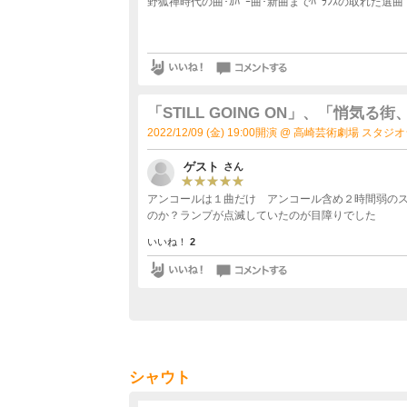
「STILL GOING ON」、「悄
トル全国ツアー2周目
2022/12/09 (金) 19:00開演 @ 高崎芸術劇場 スタ
ゲスト
さん
アンコールは１曲だけ アンコール含め２時間弱のス
のか？ランプが点滅していたのが目障りでした
いいね！
2
シャウト