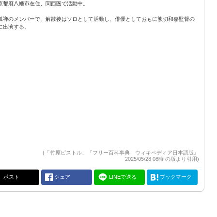
京都府八幡市在住、関西圏で活動中。
狐禅のメンバーで、解散後はソロとして活動し、俳優としておもに熊切和嘉監督の
に出演する。
(「竹原ピストル」『フリー百科事典 ウィキペディア日本語版』
2025/05/28 08時 の版より引用)
ポスト
シェア
LINEで送る
ブックマーク