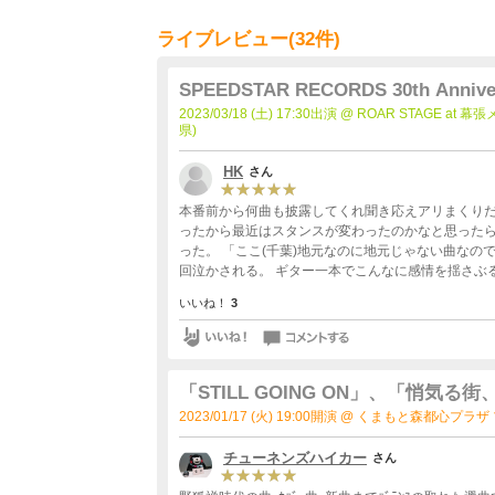
ライブレビュー(32件)
SPEEDSTAR RECORDS 30th Annive
ターロック祭り
2023/03/18 (土) 17:30出演 @ ROAR STAGE 
県)
HK
さん
本番前から何曲も披露してくれ聞き応えアリまくりだ
ったから最近はスタンスが変わったのかなと思った
った。 「ここ(千葉)地元なのに地元じゃない曲なのです
回泣かされる。 ギター一本でこんなに感情を揺さぶ
いいね！
3
「STILL GOING ON」、「悄
トル全国ツアー2周目
2023/01/17 (火) 19:00開演 @ くまもと森都心プ
チューネンズハイカー
さん