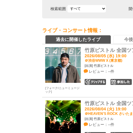
検索範囲
開
ライブ・コンサート情報：
過去に開催したライブ
今後
竹原ピストル 全国ツアー20
2026/08/05 (水) 19:00
＠渋谷WWW X (東京都)
[出演] 竹原ピストル
レビュー：--件
0
フォーク/ニューミュージ
ック
竹原ピストル 全国ツアー20
2026/08/04 (火) 19:00
＠HEAVEN'S ROCK さいたま
[出演] 竹原ピストル
レビュー：--件