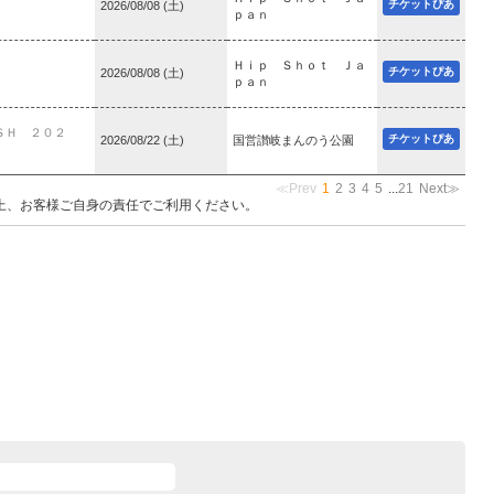
チケットぴあ
2026/08/08 (土)
ｐａｎ
Ｈｉｐ Ｓｈｏｔ Ｊａ
チケットぴあ
2026/08/08 (土)
ｐａｎ
ＳＨ ２０２
チケットぴあ
2026/08/22 (土)
国営讃岐まんのう公園
≪Prev
1
2
3
4
5
...
21
Next≫
上、お客様ご自身の責任でご利用ください。