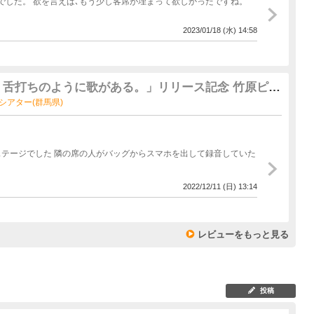
野狐禅時代の曲･ｶﾊﾞｰ曲･新曲までﾊﾞﾗﾝｽの取れた選曲でした。 欲を言えば､もう少し客席が埋まって欲しかったですね。
2023/01/18 (水) 14:58
気る街、舌打ちのように歌がある。」リリース記念 竹原ピス
ジオシアター(群馬県)
テージでした 隣の席の人がバッグからスマホを出して録音していた
2022/12/11 (日) 13:14
レビューをもっと見る
投稿