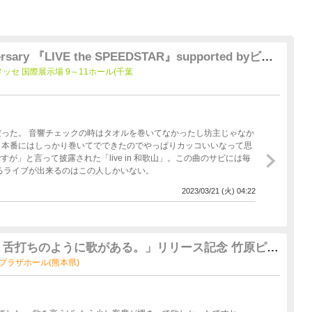
rsary 『LIVE the SPEEDSTAR』supported byビク
at 幕張メッセ 国際展示場 9～11ホール(千葉
った。 音響チェックの時はタオルを巻いてなかったし坊主じゃなか
ら本番にはしっかり巻いてでできたのでやっぱりカッコいいなって思
が」と言って披露された「live in 和歌山」。この曲のサビには毎
るライブが出来るのはこの人しかいない。
2023/03/21 (火) 04:22
気る街、舌打ちのように歌がある。」リリース記念 竹原ピス
ラザ プラザホール(熊本県)