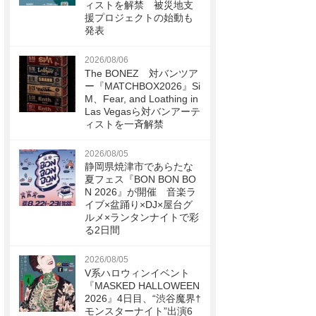
ィストを解禁 被災地支
援プロジェクトの始動も
発表
2026/08/06
The BONEZ 対バンツア
ー『MATCHBOX2026』Si
M、Fear, and Loathing in
Las Vegasら対バンアーテ
ィストを一斉解禁
2026/08/05
静岡県焼津市であらたな
夏フェス『BON BON BO
N 2026』が開催 音楽ラ
イブ×盆踊り×DJ×屋台グ
ルメ×ランタンナイトで彩
る2日間
2026/08/05
V系ハロウィンイベント
『MASKED HALLOWEEN
2026』4日目、“渋谷魔界†
モンスターナイト”出演6