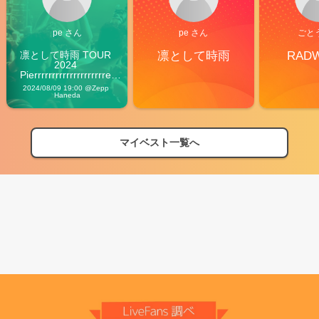
pe さん
pe さん
ごと
凛として時雨 TOUR 
凛として時雨
RAD
2024 
Pierrrrrrrrrrrrrrrrrrrre 
Vibes
2024/08/09 19:00 @Zepp 
Haneda
マイベスト一覧へ