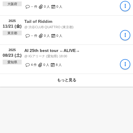
大阪府
-- 件
0
人
0
人
2025
Tail of Riddim
11/21 (金)
@ 渋谷CLUB QUATTRO (東京都)
東京都
-- 件
0
人
0
人
2025
AI 25th best tour ←ALIVE→
08/23 (土)
@ IGアリーナ (愛知県) 18:00
愛知県
4 件
0
人
8
人
もっと見る