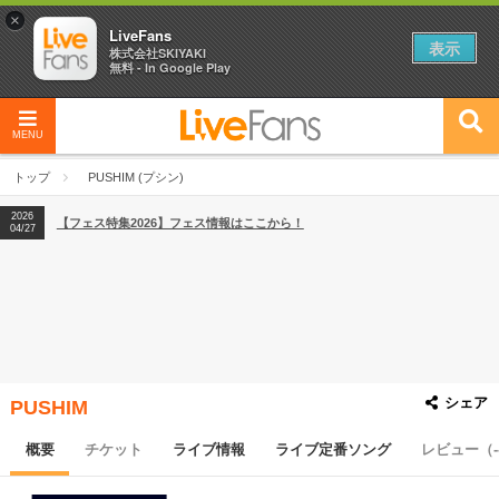
×
LiveFans
表示
株式会社SKIYAKI
無料 - In Google Play
MENU
2026
【フェス特集2026】フェス情報はここから！
04/27
トップ
PUSHIM (プシン)
2026
【ライブ動員ランキング】2026年上半期編発表！
07/28
2026
【フェス特集2026】フェス情報はここから！
04/27
2026
【ライブ動員ランキング】2026年上半期編発表！
07/28
シェア
PUSHIM
概要
チケット
ライブ情報
ライブ定番ソング
レビュー（-