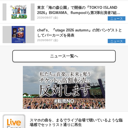
東京「海の森公園」で開催の『TOKYO ISLAND
2026』BIGMAMA、flumpoolら第3弾出演者7組を
発表 ワークショップ・アート出展者を募集
2026/08/07 (金)
ニュース
chef’s、『utage 2026 autumn』の対バンゲストと
してパーカーズを発表
2026/08/07 (金)
ニュース
ニュース一覧へ
スマホの曲を、まるでライブ会場で聴いているような臨
場感でセットリスト通りに再生