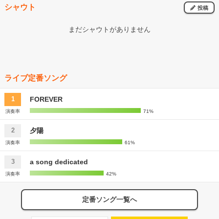
シャウト
投稿
まだシャウトがありません
ライブ定番ソング
FOREVER
1
演奏率
71%
夕陽
2
演奏率
61%
a song dedicated
3
演奏率
42%
定番ソング一覧へ