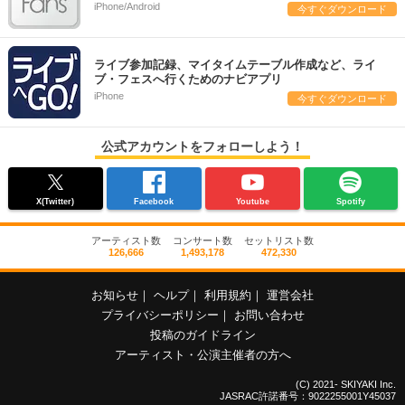
iPhone/Android
今すぐダウンロード
ライブ参加記録、マイタイムテーブル作成など、ライ
ブ・フェスへ行くためのナビアプリ
iPhone
今すぐダウンロード
公式アカウントをフォローしよう！
X(Twitter)
Facebook
Youtube
Spotify
アーティスト数
コンサート数
セットリスト数
126,666
1,493,178
472,330
お知らせ
｜
ヘルプ
｜
利用規約
｜
運営会社
プライバシーポリシー
｜
お問い合わせ
投稿のガイドライン
アーティスト・公演主催者の方へ
(C) 2021- SKIYAKI Inc.
JASRAC許諾番号：9022255001Y45037