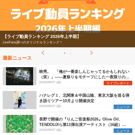
【ライブ動員ランキング 2026年上半期】
LiveFans調べのオリジナルランキング！
最新ニュース
映秀。 「俺が一番楽しんじゃってるかもしれない
（笑）」――夏祭りをモチーフにした一夜限りのス
ペシャルライブ『色祭』レポート
2026/08/07 (金)
ライブレポート
ハナレグミ、北関東＆中国山陰、東京大阪を巡る弾
き語りツアー10月より開催決定
2026/08/07 (金)
ニュース
長野で開催の『りんご音楽祭2026』Olive Oil、
TENDOUJIら第11弾出演アーティスト（16組）を
発表
2026/08/07 (金)
ニュース