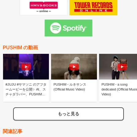
PUSHIM の動画
#JUJU #サマソニ のアフタ
PUSHIM - ルネサンス
PUSHIM - a song
ームービーを公開️✨ AI、ス
(Official Music Video)
dedicated (Official Musi
チャダラパー、PUSHIMが
Video)
参加したスペシャルな
BEACH PARTYを振り返り️
@jujuSMEJ
もっと見る
関連記事