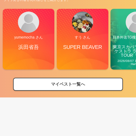
yumemocha さん
すう さん
日本外送TG搜@
浜田省吾
SUPER BEAVER
東京スカパ
ケストラ 
TOUR「V
Carn
2026/08/07 
Ha
マイベスト一覧へ