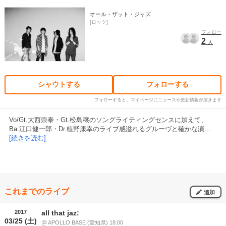
オール・ザット・ジャズ
ロック
フォロー
2
人
シャウトする
フォローする
フォローすると、マイページにニュースや更新情報が届きます
Vo/Gt.大西崇泰・Gt.松島穣のソングライティングセンスに加えて、
Ba.江口健一郎・Dr.植野康幸のライブ感溢れるグルーヴと確かな演…
[続きを読む]
これまでのライブ
追加
2017
all that jaz:
03/25 (土)
@ APOLLO BASE (愛知県) 18:00