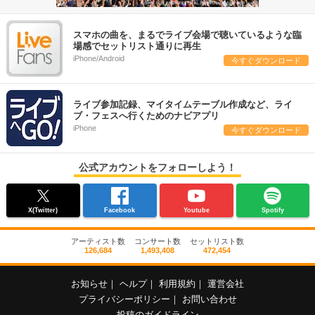
スマホの曲を、まるでライブ会場で聴いているような臨
場感でセットリスト通りに再生
iPhone/Android
今すぐダウンロード
ライブ参加記録、マイタイムテーブル作成など、ライ
ブ・フェスへ行くためのナビアプリ
iPhone
今すぐダウンロード
公式アカウントをフォローしよう！
X(Twitter)
Facebook
Youtube
Spotify
アーティスト数
コンサート数
セットリスト数
126,684
1,493,408
472,454
お知らせ
｜
ヘルプ
｜
利用規約
｜
運営会社
プライバシーポリシー
｜
お問い合わせ
投稿のガイドライン