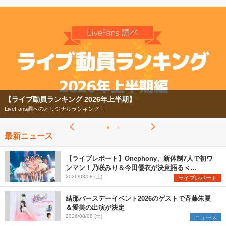
【ライブ動員ランキング 2026年上半期】
LiveFans調べのオリジナルランキング！
最新ニュース
【ライブレポート】Onephony、新体制7人で初ワ
ンマン！乃咲みり＆今田優衣が決意語る＜
Onephony新体制1st Oneman Live はじまりの夏
2026/08/08 (土)
ライブレポート
＞
結那バースデーイベント2026のゲストで斉藤朱夏
＆愛美の出演が決定
2026/08/08 (土)
ニュース