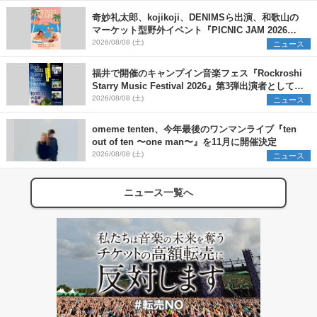
奇妙礼太郎、kojikoji、DENIMSら出演、和歌山の
マーケット型野外イベント『PICNIC JAM 2026』
早割チケット発売開始
2026/08/08 (土)
ニュース
福井で開催のキャンプイン音楽フェス『Rockroshi
Starry Music Festival 2026』第3弾出演者として
SCOOBIE DO、かりゆし58、Reiを発表
2026/08/08 (土)
ニュース
omeme tenten、今年最後のワンマンライブ『ten
out of ten 〜one man〜』を11月に開催決定
2026/08/08 (土)
ニュース
ニュース一覧へ