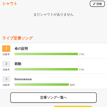
シャウト
投稿
まだシャウトがありません
ライブ定番ソング
命の証明
1
演奏率
77%
鼓動
2
演奏率
77%
Innocence
3
演奏率
66%
定番ソング一覧へ