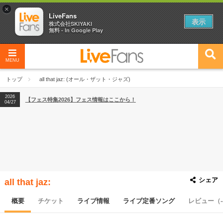
×
LiveFans
表示
株式会社SKIYAKI
無料 - In Google Play
MENU
2026
【フェス特集2026】フェス情報はここから！
04/27
トップ
all that jaz: (オール・ザット・ジャズ)
2026
【ライブ動員ランキング】2026年上半期編発表！
07/28
2026
【フェス特集2026】フェス情報はここから！
04/27
2026
【ライブ動員ランキング】2026年上半期編発表！
07/28
シェア
all that jaz:
概要
チケット
ライブ情報
ライブ定番ソング
レビュー（-