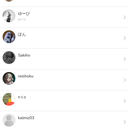
ゆーひ
わーつ
ぽん
Sakiho
reishoku
n.t.o
katmiz03