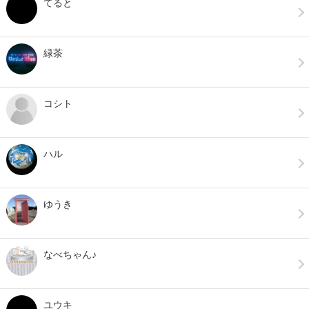
てると
緑茶
コシト
ハル
ゆうき
なべちゃん♪
ユウキ