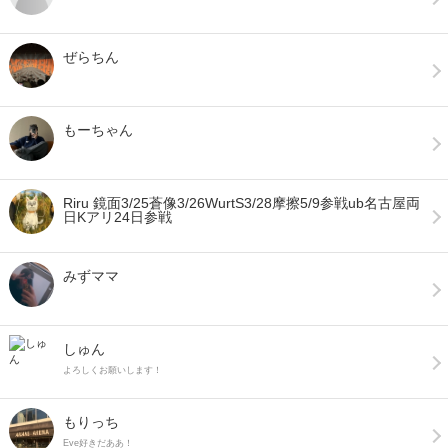
ぜらちん
もーちゃん
Riru 鏡面3/25蒼像3/26WurtS3/28摩擦5/9参戦ub名古屋両
日Kアリ24日参戦
みずママ
しゅん
よろしくお願いします！
もりっち
Eve好きだああ！