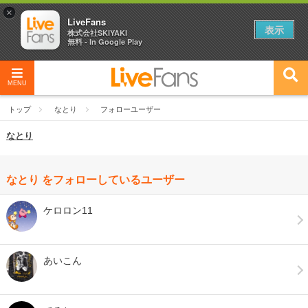
×
LiveFans
表示
株式会社SKIYAKI
無料 - In Google Play
MENU
トップ
なとり
フォローユーザー
なとり
なとり をフォローしているユーザー
ケロロン11
あいこん