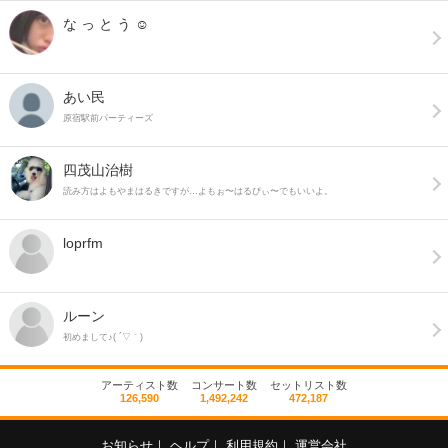
な っ と う ☺︎
あい民
原宿駅前パーティーズ
四茂山治樹
読み方はよもやまはるきですが…よもぉ〜はるぴぃ〜でもいいよ。
loprfm
ルーン
初めまして♪( ´▽｀)
アーティスト数
コンサート数
セットリスト数
126,590
1,492,242
472,187
お知らせ
｜
ヘルプ
｜
利用規約
｜
運営会社