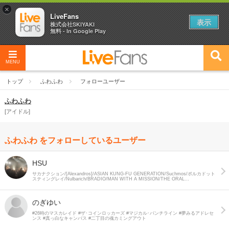
×
LiveFans
表示
株式会社SKIYAKI
無料 - In Google Play
MENU
トップ
ふわふわ
フォローユーザー
ふわふわ
アイドル
ふわふわ をフォローしているユーザー
HSU
サカナクション/[Alexandros]/ASIAN KUNG-FU GENERATION/Suchmos/ポルカドット
スティングレイ/Nulbarich/BRADIO/MAN WITH A MISSION/THE ORAL
CIGARETTES/緑黄色社会/キュウソネコカミ/LUCKY TAPES/あいみょん/My Hair is
Bad/Mrs.GREEN APPLE/乃木坂46/欅坂46
のぎゆい
#26時のマスカレイド #ザ･コインロッカーズ #マジカル･パンチライン #夢みるアドレセ
ンス #真っ白なキャンバス #二丁目の魂カミングアウト