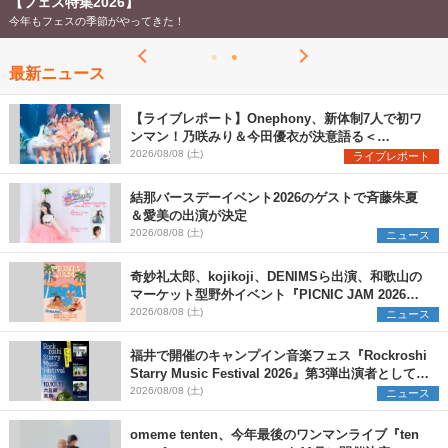
【フェス特集2026】
今年もフェスの季節がやってきた！
最新ニュース
【ライブレポート】Onephony、新体制7人で初ワ
ンマン！乃咲みり＆今田優衣が決意語る＜
Onephony新体制1st Oneman Live はじまりの夏
2026/08/08 (土)
ライブレポート
＞
結那バースデーイベント2026のゲストで斉藤朱夏
＆愛美の出演が決定
2026/08/08 (土)
ニュース
奇妙礼太郎、kojikoji、DENIMSら出演、和歌山の
マーケット型野外イベント『PICNIC JAM 2026』
早割チケット発売開始
2026/08/08 (土)
ニュース
福井で開催のキャンプイン音楽フェス『Rockroshi
Starry Music Festival 2026』第3弾出演者として
SCOOBIE DO、かりゆし58、Reiを発表
2026/08/08 (土)
ニュース
omeme tenten、今年最後のワンマンライブ『ten