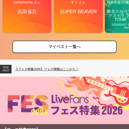
yumemocha さん
すう さん
日本外送TG搜@
浜田省吾
SUPER BEAVER
東京スカパ
ケストラ 
TOUR「V
Carn
2026/08/07 
Ha
マイベスト一覧へ
2026
【フェス特集2026】フェス情報はここから！
04/27
2026
【ライブ動員ランキング】2026年上半期編発表！
07/28
2026
【フェス特集2026】フェス情報はここから！
04/27
2026
【ライブ動員ランキング】2026年上半期編発表！
07/28