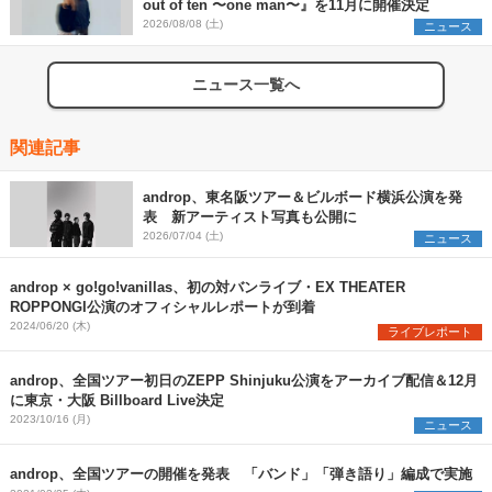
out of ten 〜one man〜』を11月に開催決定
2026/08/08 (土)
ニュース
ニュース一覧へ
関連記事
androp、東名阪ツアー＆ビルボード横浜公演を発
表 新アーティスト写真も公開に
2026/07/04 (土)
ニュース
androp × go!go!vanillas、初の対バンライブ・EX THEATER
ROPPONGI公演のオフィシャルレポートが到着
2024/06/20 (木)
ライブレポート
androp、全国ツアー初日のZEPP Shinjuku公演をアーカイブ配信＆12月
に東京・大阪 Billboard Live決定
2023/10/16 (月)
ニュース
androp、全国ツアーの開催を発表 「バンド」「弾き語り」編成で実施