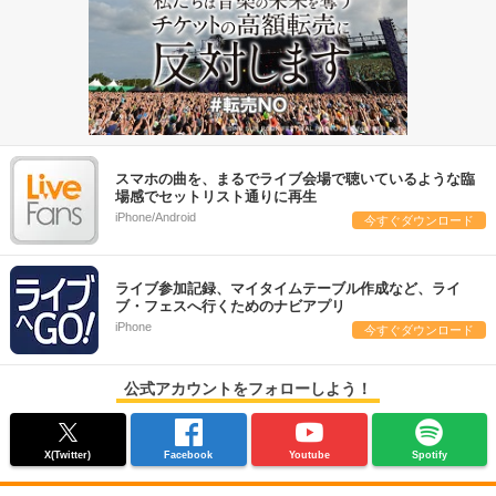
スマホの曲を、まるでライブ会場で聴いているような臨
場感でセットリスト通りに再生
iPhone/Android
今すぐダウンロード
ライブ参加記録、マイタイムテーブル作成など、ライ
ブ・フェスへ行くためのナビアプリ
iPhone
今すぐダウンロード
公式アカウントをフォローしよう！
X(Twitter)
Facebook
Youtube
Spotify