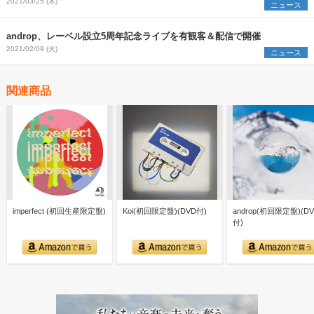
2021/03/25 (木)
ニュース
androp、レーベル設立5周年記念ライブを有観客＆配信で開催
2021/02/09 (火)
ニュース
関連商品
imperfect (初回生産限定盤)
Koi(初回限定盤)(DVD付)
androp(初回限定盤)(D
付)