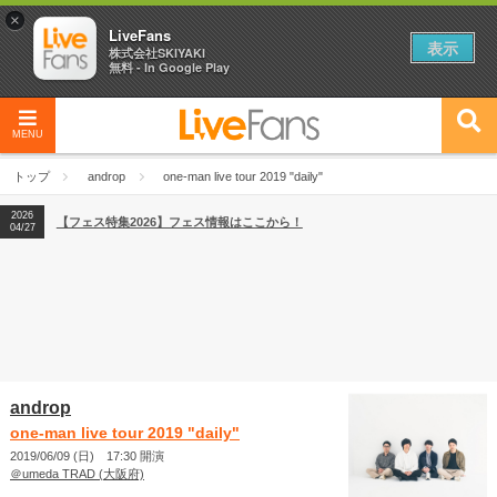
×
LiveFans
表示
株式会社SKIYAKI
無料 - In Google Play
MENU
2026
【フェス特集2026】フェス情報はここから！
04/27
トップ
androp
one-man live tour 2019 "daily"
2026
【ライブ動員ランキング】2026年上半期編発表！
07/28
2026
【フェス特集2026】フェス情報はここから！
04/27
2026
【ライブ動員ランキング】2026年上半期編発表！
07/28
androp
one-man live tour 2019 "daily"
2019/06/09 (日) 17:30 開演
＠umeda TRAD (大阪府)