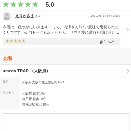
5.0
えりかさま
2019/06/14 (金) 13:05
さん
今回は、穏やかにいきますーって、内澤さん⁈いい意味で裏切られま
くりです(*ゝω･*)トークも冴えわたり、サウナ愛に溢れた掛け合いは
爆笑！ セトリは十分激しさもあり、色気もあり、癒しもありのサイ
1
0
コーさでした！ アルバム曲は、わりとしっとりと聴かせる系です
が、定番曲では盛り上がって一体となって、汗ダクなります(*´꒳`*)実
際何人か倒れてたので、体調管理気をつけた方がいいですよ★
会場
umeda TRAD （大阪府）
住所
大阪府大阪市北区堂山町16-3
アクセス
大阪駅 徒歩10分
梅田駅 徒歩10分
東梅田駅 徒歩10分