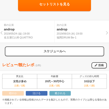
セットリストを見る
前の公演
次の公演
androp
androp
2019/05/24 (金) 19:00
2019/06/19 (水) 19:00
名古屋CLUB QUATTRO
福岡DRUM Be-1
スケジュールへ
レビュー/観たレポ
投稿
(1件)
男女比
年齢層
グッズの待ち時間
女性が多め
20代～30代中心
10分以下
[1票／1票]
[1票／1票]
[1票／1票]
穏やか
泣ける
癒される
※掲載されている情報は投稿されたデータを集計したもので、実際のライブとは異なる場合があ
ります。