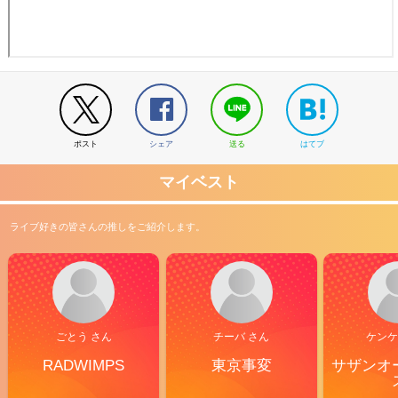
ポスト
シェア
送る
はてブ
マイベスト
ライブ好きの皆さんの推しをご紹介します。
ごとう さん
チーバ さん
ケンケ
RADWIMPS
東京事変
サザンオ