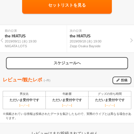
セットリストを見る
前の公演
次の公演
the HIATUS
the HIATUS
2019/09/11 (水) 19:00
2019/09/18 (水) 19:00
NIIGATA LOTS
Zepp Osaka Bayside
スケジュールへ
レビュー/観たレポ
投稿
(--件)
男女比
年齢層
グッズの待ち時間
ただいま受付中です
ただいま受付中です
ただいま受付中です
[---／---]
[---／---]
[---／---]
※掲載されている情報は投稿されたデータを集計したもので、実際のライブとは異なる場合があ
ります。
レビューはまだ投稿されていません。