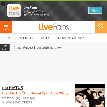
×
LiveFans
表示
株式会社SKIYAKI
無料 - In Google Play
MENU
2026
【フェス特集2026】フェス情報はここから！
04/27
トップ
the HIATUS
the HIATUS「Our Secret Spot Tour 2019」
2026
【ライブ動員ランキング】2026年上半期編発表！
07/28
2026
【フェス特集2026】フェス情報はここから！
04/27
2026
【ライブ動員ランキング】2026年上半期編発表！
07/28
the HIATUS
the HIATUS「Our Secret Spot Tour 2019」
2019/09/13 (金) 19:00 開演
＠Zepp Sapporo (北海道)