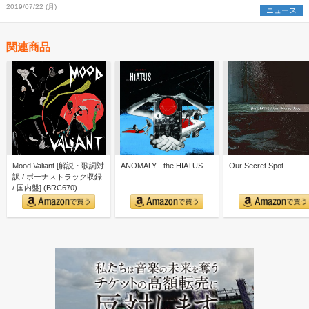
2019/07/22 (月)
ニュース
関連商品
Mood Valiant [解説・歌詞対
ANOMALY - the HIATUS
Our Secret Spot
訳 / ボーナストラック収録
/ 国内盤] (BRC670)