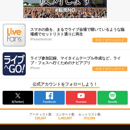
スマホの曲を、まるでライブ会場で聴いているような臨
場感でセットリスト通りに再生
iPhone/Android
今すぐダウンロード
ライブ参加記録、マイタイムテーブル作成など、ライ
ブ・フェスへ行くためのナビアプリ
iPhone
今すぐダウンロード
公式アカウントをフォローしよう！
X(Twitter)
Facebook
Youtube
Spotify
アーティスト数
コンサート数
セットリスト数
126,647
1,492,907
472,269