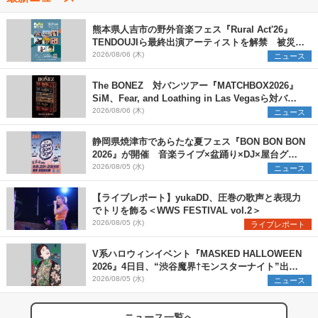
熊本県人吉市の野外音楽フェス『Rural Act'26』
TENDOUJIら最終出演アーティストを解禁 被災地
支援プロジェクトの始動も発表
2026/08/06 (木)
ニュース
The BONEZ 対バンツアー『MATCHBOX2026』
SiM、Fear, and Loathing in Las Vegasら対バン
アーティストを一斉解禁
2026/08/06 (木)
ニュース
静岡県焼津市であらたな夏フェス『BON BON BON
2026』が開催 音楽ライブ×盆踊り×DJ×屋台グル
メ×ランタンナイトで彩る2日間
2026/08/05 (水)
ニュース
【ライブレポート】yukaDD、圧巻の歌声と表現力
でトリを飾る＜WWS FESTIVAL vol.2＞
2026/08/05 (水)
ライブレポート
V系ハロウィンイベント『MASKED HALLOWEEN
2026』4日目、“渋谷魔界†モンスターナイト”出演6
組を発表
2026/08/05 (水)
ニュース
ニュース一覧へ