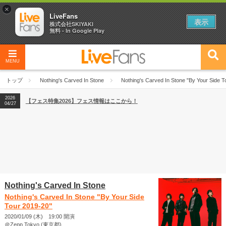
×
LiveFans
表示
株式会社SKIYAKI
無料 - In Google Play
MENU
2026
【フェス特集2026】フェス情報はここから！
04/27
トップ
Nothing's Carved In Stone
Nothing's Carved In Stone "By Your Side T
2026
【ライブ動員ランキング】2026年上半期編発表！
07/28
2026
【フェス特集2026】フェス情報はここから！
04/27
2026
【ライブ動員ランキング】2026年上半期編発表！
07/28
Nothing's Carved In Stone
Nothing's Carved In Stone "By Your Side
Tour 2019-20"
2020/01/09 (木) 19:00 開演
＠Zepp Tokyo (東京都)