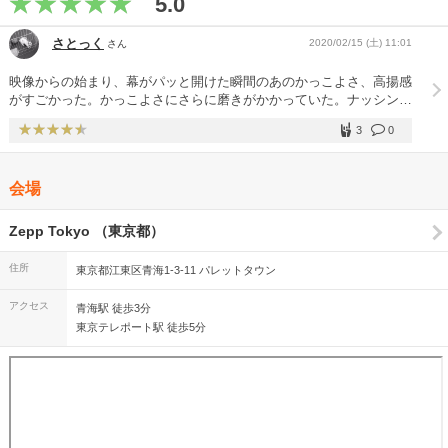
5.0
さとっく
2020/02/15 (土) 11:01
さん
映像からの始まり、幕がパッと開けた瞬間のあのかっこよさ、高揚感
がすごかった。かっこよさにさらに磨きがかかっていた。ナッシング
ス好きの集まりの中にいる安心感、共有している感もハンパなく、な
3
0
んとも心地良かったです。個人的にはライブ初めだったので、良い幕
開けになりました。
会場
Zepp Tokyo （東京都）
住所
東京都江東区青海1-3-11 パレットタウン
アクセス
青海駅 徒歩3分
東京テレポート駅 徒歩5分