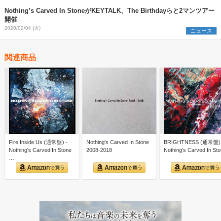
Nothing’s Carved In StoneがKEYTALK、The Birthdayらと2マンツアー
開催
2020/02/04 (火)
ニュース
関連商品
Fire Inside Us (通常盤) -
Nothing's Carved In Stone
BRIGHTNESS (通常盤) 
Nothing's Carved In Stone
2008-2018
Nothing's Carved In St
…