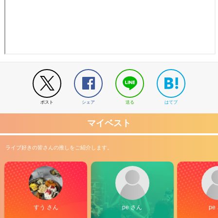
ポスト
シェア
送る
はてブ
マイベスト
ライブ好きの皆さんの推しをご紹介します。
すう さん
pe さん
pe