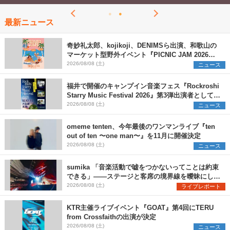
最新ニュース
奇妙礼太郎、kojikoji、DENIMSら出演、和歌山の
マーケット型野外イベント『PICNIC JAM 2026』
早割チケット発売開始
2026/08/08 (土)
ニュース
福井で開催のキャンプイン音楽フェス『Rockroshi
Starry Music Festival 2026』第3弾出演者として
SCOOBIE DO、かりゆし58、Reiを発表
2026/08/08 (土)
ニュース
omeme tenten、今年最後のワンマンライブ『ten
out of ten 〜one man〜』を11月に開催決定
2026/08/08 (土)
ニュース
sumika 「音楽活動で嘘をつかないってことは約束
できる」――ステージと客席の境界線を曖昧にし
た、ツアーファイナル武道館公演レポート
2026/08/08 (土)
ライブレポート
KTR主催ライブイベント『GOAT』第4回にTERU
from Crossfaithの出演が決定
2026/08/08 (土)
ニュース