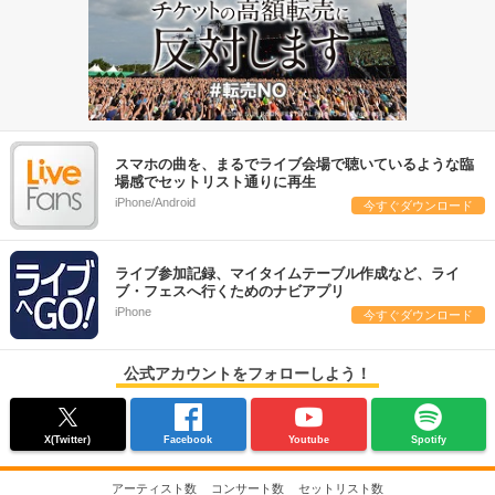
スマホの曲を、まるでライブ会場で聴いているような臨
場感でセットリスト通りに再生
iPhone/Android
今すぐダウンロード
ライブ参加記録、マイタイムテーブル作成など、ライ
ブ・フェスへ行くためのナビアプリ
iPhone
今すぐダウンロード
公式アカウントをフォローしよう！
X(Twitter)
Facebook
Youtube
Spotify
アーティスト数
コンサート数
セットリスト数