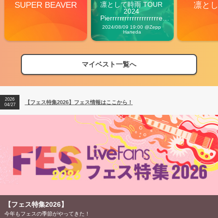
SUPER BEAVER
凛として時雨 TOUR 
凛と
2024 
Pierrrrrrrrrrrrrrrrrrrre 
Vibes
2024/08/09 19:00 @Zepp 
Haneda
マイベスト一覧へ
2026
【フェス特集2026】フェス情報はここから！
04/27
2026
【ライブ動員ランキング】2026年上半期編発表！
07/28
2026
【フェス特集2026】フェス情報はここから！
04/27
2026
【ライブ動員ランキング】2026年上半期編発表！
07/28
【フェス特集2026】
今年もフェスの季節がやってきた！