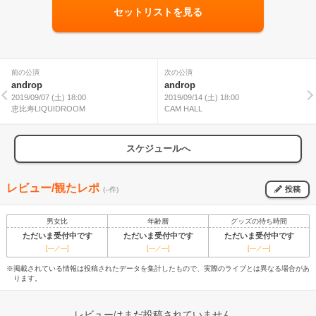
セットリストを見る
前の公演
次の公演
androp
androp
2019/09/07 (土) 18:00
2019/09/14 (土) 18:00
恵比寿LIQUIDROOM
CAM HALL
スケジュールへ
レビュー/観たレポ
投稿
(--件)
男女比
年齢層
グッズの待ち時間
ただいま受付中です
ただいま受付中です
ただいま受付中です
[---／---]
[---／---]
[---／---]
※掲載されている情報は投稿されたデータを集計したもので、実際のライブとは異なる場合があ
ります。
レビューはまだ投稿されていません。