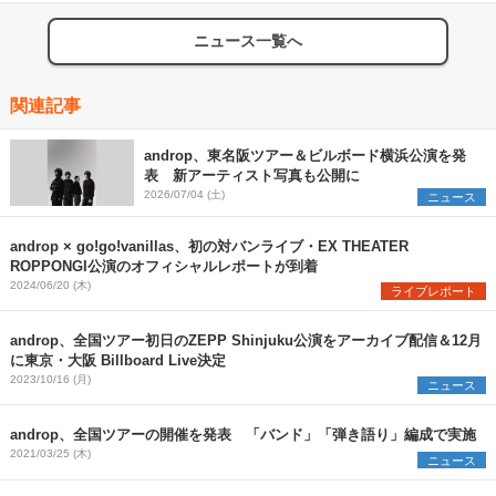
ニュース一覧へ
関連記事
androp、東名阪ツアー＆ビルボード横浜公演を発
表 新アーティスト写真も公開に
2026/07/04 (土)
ニュース
androp × go!go!vanillas、初の対バンライブ・EX THEATER
ROPPONGI公演のオフィシャルレポートが到着
2024/06/20 (木)
ライブレポート
androp、全国ツアー初日のZEPP Shinjuku公演をアーカイブ配信＆12月
に東京・大阪 Billboard Live決定
2023/10/16 (月)
ニュース
androp、全国ツアーの開催を発表 「バンド」「弾き語り」編成で実施
2021/03/25 (木)
ニュース