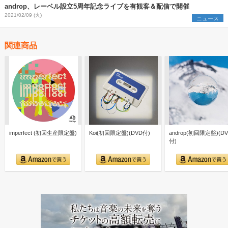
androp、レーベル設立5周年記念ライブを有観客＆配信で開催
2021/02/09 (火)
ニュース
関連商品
imperfect (初回生産限定盤)
Koi(初回限定盤)(DVD付)
androp(初回限定盤)(D
付)