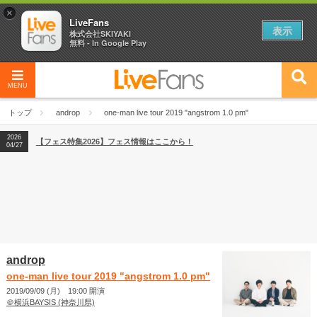
×
LiveFans
表示
株式会社SKIYAKI
無料 - In Google Play
MENU
2026
【フェス特集2026】フェス情報はここから！
04/27
トップ
androp
one-man live tour 2019 "angstrom 1.0 pm"
2026
【ライブ動員ランキング】2026年上半期編発表！
07/28
2026
【フェス特集2026】フェス情報はここから！
04/27
2026
【ライブ動員ランキング】2026年上半期編発表！
07/28
androp
one-man live tour 2019 "angstrom 1.0 pm"
2019/09/09 (月) 19:00 開演
＠横浜BAYSIS (神奈川県)