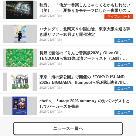
映秀。 「俺が一番楽しんじゃってるかもしれない
（笑）」――夏祭りをモチーフにした一夜限りのス
ペシャルライブ『色祭』レポート
2026/08/07 (金)
ライブレポート
ハナレグミ、北関東＆中国山陰、東京大阪を巡る弾
き語りツアー10月より開催決定
2026/08/07 (金)
ニュース
長野で開催の『りんご音楽祭2026』Olive Oil、
TENDOUJIら第11弾出演アーティスト（16組）を
発表
2026/08/07 (金)
ニュース
東京「海の森公園」で開催の『TOKYO ISLAND
2026』BIGMAMA、flumpoolら第3弾出演者7組を
発表 ワークショップ・アート出展者を募集
2026/08/07 (金)
ニュース
chef’s、『utage 2026 autumn』の対バンゲストと
してパーカーズを発表
2026/08/07 (金)
ニュース
ニュース一覧へ