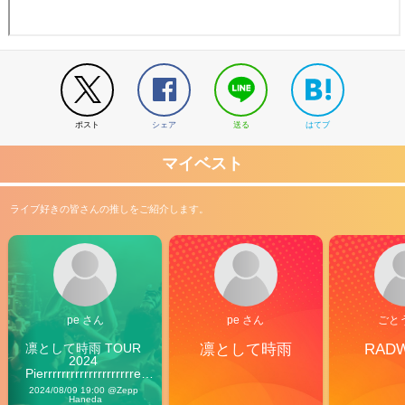
ポスト
シェア
送る
はてブ
マイベスト
ライブ好きの皆さんの推しをご紹介します。
pe さん
pe さん
ごと
凛として時雨 TOUR 
凛として時雨
RAD
2024 
Pierrrrrrrrrrrrrrrrrrrre 
Vibes
2024/08/09 19:00 @Zepp 
Haneda