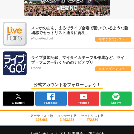
スマホの曲を、まるでライブ会場で聴いているような臨
場感でセットリスト通りに再生
iPhone/Android
今すぐダウンロード
ライブ参加記録、マイタイムテーブル作成など、ライ
ブ・フェスへ行くためのナビアプリ
iPhone
今すぐダウンロード
公式アカウントをフォローしよう！
X(Twitter)
Facebook
Youtube
Spotify
アーティスト数
コンサート数
セットリスト数
126,666
1,493,178
472,330