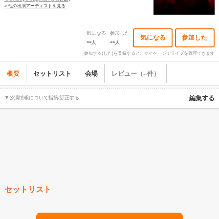
» 他の出演アーティストを見る
気になる
参加した
気になる
参加した
--
--
人
人
参加する(した)を登録すると、マイページでライブを管理できます
概要
セットリスト
会場
レビュー（--件）
▼公演情報について指摘/訂正する
編集する
セットリスト