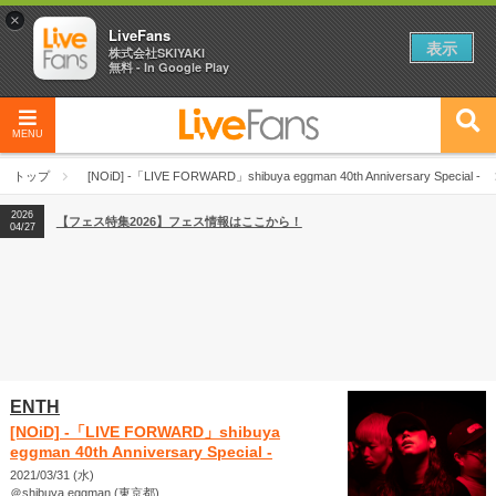
×
LiveFans
表示
株式会社SKIYAKI
無料 - In Google Play
MENU
2026
【フェス特集2026】フェス情報はここから！
04/27
トップ
[NOiD] -「LIVE FORWARD」shibuya eggman 40th Anniversary Special -
2026
【ライブ動員ランキング】2026年上半期編発表！
07/28
2026
【フェス特集2026】フェス情報はここから！
04/27
2026
【ライブ動員ランキング】2026年上半期編発表！
07/28
ENTH
[NOiD] -「LIVE FORWARD」shibuya
eggman 40th Anniversary Special -
2021/03/31 (水)
＠shibuya eggman (東京都)