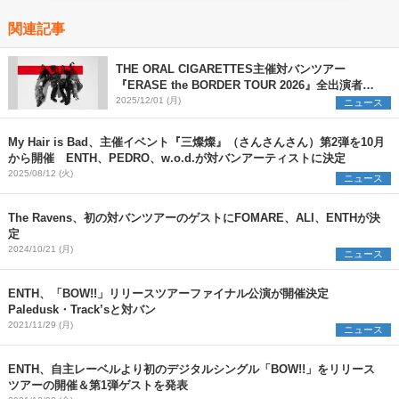
関連記事
THE ORAL CIGARETTES主催対バンツアー
『ERASE the BORDER TOUR 2026』全出演者を
解禁 TK from 凛として時雨ら3組の参加を新たに発
2025/12/01 (月)
ニュース
表
My Hair is Bad、主催イベント『三燦燦』（さんさんさん）第2弾を10月
から開催 ENTH、PEDRO、w.o.d.が対バンアーティストに決定
2025/08/12 (火)
ニュース
The Ravens、初の対バンツアーのゲストにFOMARE、ALI、ENTHが決
定
2024/10/21 (月)
ニュース
ENTH、「BOW!!」リリースツアーファイナル公演が開催決定
Paledusk・Track’sと対バン
2021/11/29 (月)
ニュース
ENTH、自主レーベルより初のデジタルシングル「BOW!!」をリリース
ツアーの開催＆第1弾ゲストを発表