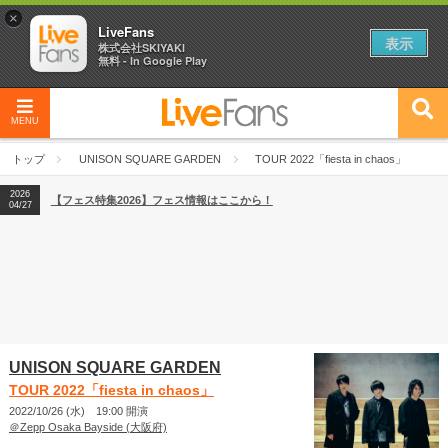
×
LiveFans
表示
株式会社SKIYAKI
無料 - In Google Play
2026
【フェス特集2026】フェス情報はここから！
04/27
MENU
2026
【ライブ動員ランキング】2026年上半期編発表！
07/28
トップ
UNISON SQUARE GARDEN
TOUR 2022「fiesta in chaos」
2026
【フェス特集2026】フェス情報はここから！
04/27
2026
【ライブ動員ランキング】2026年上半期編発表！
07/28
UNISON SQUARE GARDEN
TOUR 2022「fiesta in chaos」
2022/10/26 (水) 19:00 開演
＠Zepp Osaka Bayside (大阪府)