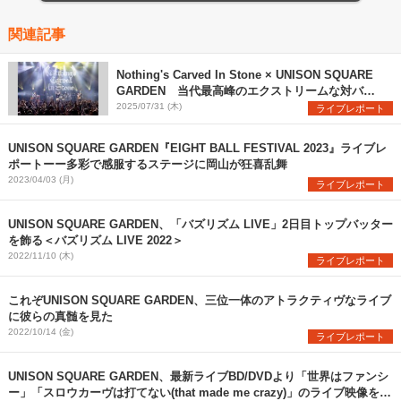
関連記事
Nothing's Carved In Stone × UNISON SQUARE
GARDEN 当代最高峰のエクストリームな対バン
を観た
2025/07/31 (木)
ライブレポート
UNISON SQUARE GARDEN『EIGHT BALL FESTIVAL 2023』ライブレ
ポートーー多彩で感服するステージに岡山が狂喜乱舞
2023/04/03 (月)
ライブレポート
UNISON SQUARE GARDEN、「バズリズム LIVE」2日目トップバッター
を飾る＜バズリズム LIVE 2022＞
2022/11/10 (木)
ライブレポート
これぞUNISON SQUARE GARDEN、三位一体のアトラクティヴなライブ
に彼らの真髄を見た
2022/10/14 (金)
ライブレポート
UNISON SQUARE GARDEN、最新ライブBD/DVDより「世界はファンシ
ー」「スロウカーヴは打てない(that made me crazy)」のライブ映像を公