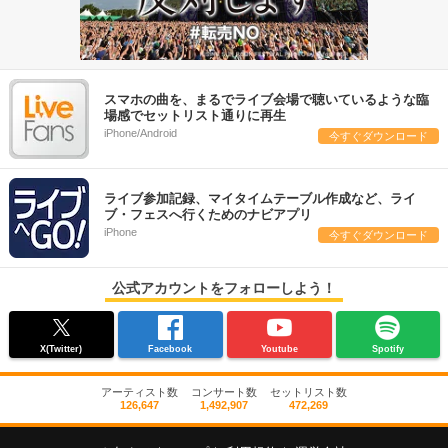
スマホの曲を、まるでライブ会場で聴いているような臨
場感でセットリスト通りに再生
iPhone/Android
今すぐダウンロード
ライブ参加記録、マイタイムテーブル作成など、ライ
ブ・フェスへ行くためのナビアプリ
iPhone
今すぐダウンロード
公式アカウントをフォローしよう！
X(Twitter)
Facebook
Youtube
Spotify
アーティスト数
コンサート数
セットリスト数
126,647
1,492,907
472,269