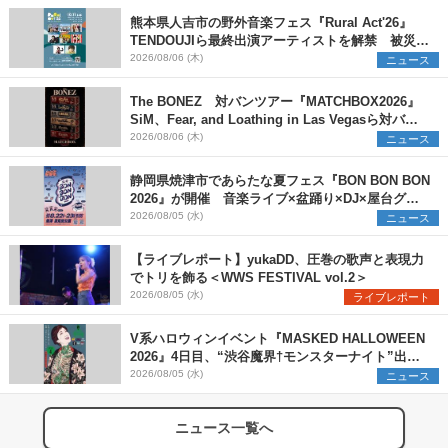
熊本県人吉市の野外音楽フェス『Rural Act'26』
TENDOUJIら最終出演アーティストを解禁 被災地
支援プロジェクトの始動も発表
2026/08/06 (木)
ニュース
The BONEZ 対バンツアー『MATCHBOX2026』
SiM、Fear, and Loathing in Las Vegasら対バン
アーティストを一斉解禁
2026/08/06 (木)
ニュース
静岡県焼津市であらたな夏フェス『BON BON BON
2026』が開催 音楽ライブ×盆踊り×DJ×屋台グル
メ×ランタンナイトで彩る2日間
2026/08/05 (水)
ニュース
【ライブレポート】yukaDD、圧巻の歌声と表現力
でトリを飾る＜WWS FESTIVAL vol.2＞
2026/08/05 (水)
ライブレポート
V系ハロウィンイベント『MASKED HALLOWEEN
2026』4日目、“渋谷魔界†モンスターナイト”出演6
組を発表
2026/08/05 (水)
ニュース
ニュース一覧へ