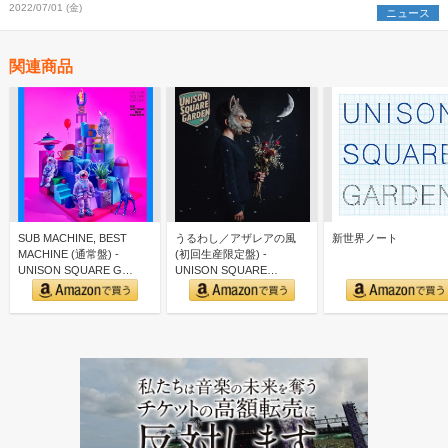
開
2022/07/01 (金)
ニュース
関連商品
SUB MACHINE, BEST
うるわし／アザレアの風
新世界ノート
MACHINE (通常盤) -
(初回生産限定盤) -
UNISON SQUARE G…
UNISON SQUARE
GARDEN (特典な…