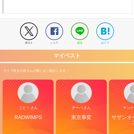
ポスト
シェア
送る
はてブ
マイベスト
ライブ好きの皆さんの推しをご紹介します。
ごとう さん
チーバ さん
ケンケ
RADWIMPS
東京事変
サザンオ