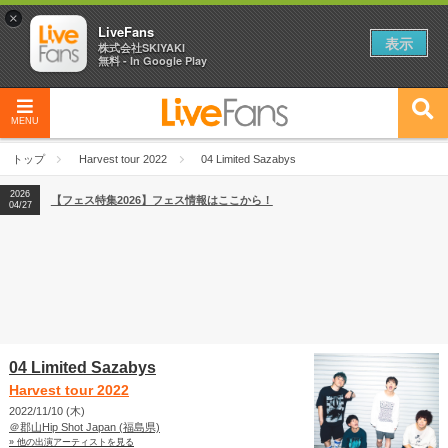
×
LiveFans
表示
株式会社SKIYAKI
無料 - In Google Play
MENU
2026
【フェス特集2026】フェス情報はここから！
04/27
トップ
Harvest tour 2022
04 Limited Sazabys
2026
【ライブ動員ランキング】2026年上半期編発表！
07/28
2026
【フェス特集2026】フェス情報はここから！
04/27
2026
【ライブ動員ランキング】2026年上半期編発表！
07/28
04 Limited Sazabys
Harvest tour 2022
2022/11/10 (木)
＠郡山Hip Shot Japan (福島県)
» 他の出演アーティストを見る