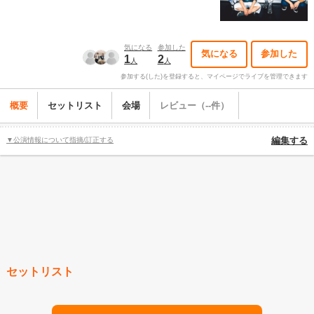
気になる
参加した
気になる
参加した
1
2
人
人
参加する(した)を登録すると、マイページでライブを管理できます
概要
セットリスト
会場
レビュー（--件）
▼公演情報について指摘/訂正する
編集する
セットリスト