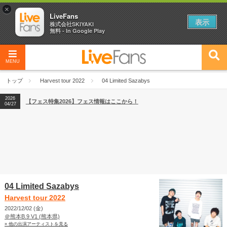
×
LiveFans
表示
株式会社SKIYAKI
無料 - In Google Play
MENU
2026
【フェス特集2026】フェス情報はここから！
04/27
トップ
Harvest tour 2022
04 Limited Sazabys
2026
【ライブ動員ランキング】2026年上半期編発表！
07/28
2026
【フェス特集2026】フェス情報はここから！
04/27
2026
【ライブ動員ランキング】2026年上半期編発表！
07/28
04 Limited Sazabys
Harvest tour 2022
2022/12/02 (金)
＠熊本B.9 V1 (熊本県)
» 他の出演アーティストを見る