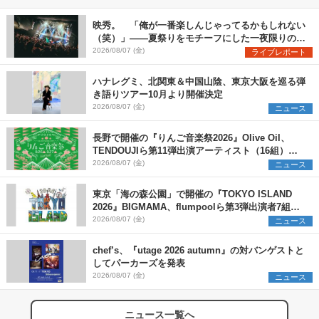
映秀。 「俺が一番楽しんじゃってるかもしれない
（笑）」――夏祭りをモチーフにした一夜限りのス
ペシャルライブ『色祭』レポート
2026/08/07 (金)
ライブレポート
ハナレグミ、北関東＆中国山陰、東京大阪を巡る弾
き語りツアー10月より開催決定
2026/08/07 (金)
ニュース
長野で開催の『りんご音楽祭2026』Olive Oil、
TENDOUJIら第11弾出演アーティスト（16組）を
発表
2026/08/07 (金)
ニュース
東京「海の森公園」で開催の『TOKYO ISLAND
2026』BIGMAMA、flumpoolら第3弾出演者7組を
発表 ワークショップ・アート出展者を募集
2026/08/07 (金)
ニュース
chef’s、『utage 2026 autumn』の対バンゲストと
してパーカーズを発表
2026/08/07 (金)
ニュース
ニュース一覧へ