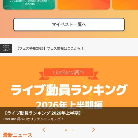
2024/08/09 19:00 @Zepp 
Haneda
マイベスト一覧へ
2026
【フェス特集2026】フェス情報はここから！
04/27
2026
【ライブ動員ランキング】2026年上半期編発表！
07/28
2026
【フェス特集2026】フェス情報はここから！
04/27
2026
【ライブ動員ランキング】2026年上半期編発表！
07/28
動員ランキング 2026年上半期】
【フェス
ans調べのオリジナルランキング！
今年もフ
最新ニュース