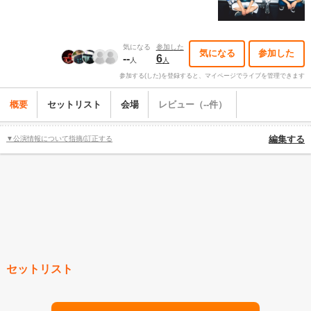
気になる
参加した
気になる
参加した
--
6
人
人
参加する(した)を登録すると、マイページでライブを管理できます
概要
セットリスト
会場
レビュー（--件）
▼公演情報について指摘/訂正する
編集する
セットリスト