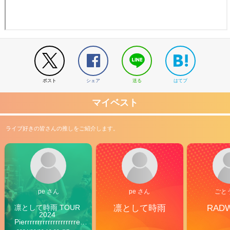
ポスト
シェア
送る
はてブ
マイベスト
ライブ好きの皆さんの推しをご紹介します。
pe さん
pe さん
ごと
凛として時雨 TOUR 
凛として時雨
RAD
2024 
Pierrrrrrrrrrrrrrrrrrrre 
Vibes