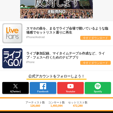
スマホの曲を、まるでライブ会場で聴いているような臨
場感でセットリスト通りに再生
iPhone/Android
今すぐダウンロード
ライブ参加記録、マイタイムテーブル作成など、ライ
ブ・フェスへ行くためのナビアプリ
iPhone
今すぐダウンロード
公式アカウントをフォローしよう！
X(Twitter)
Facebook
Youtube
Spotify
アーティスト数
コンサート数
セットリスト数
126,660
1,493,094
472,280