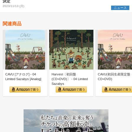
決定
2023/11/13 (月)
ニュース
関連商品
CAVU [アナログ] - 04
Harvest〔初回盤
CAVU(初回生産限定盤
Limited Sazabys [Analog]
(CD+DVD)〕 - 04 Limited
CD+DVD)
Sazabys