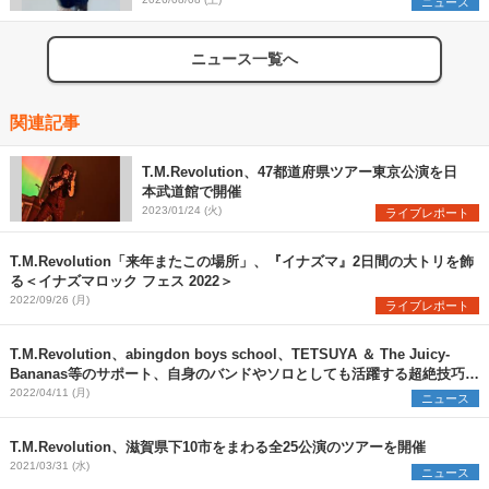
ニュース
ニュース一覧へ
関連記事
T.M.Revolution、47都道府県ツアー東京公演を日
本武道館で開催
2023/01/24 (火)
ライブレポート
T.M.Revolution「来年またこの場所」、『イナズマ』2日間の大トリを飾
る＜イナズマロック フェス 2022＞
2022/09/26 (月)
ライブレポート
T.M.Revolution、abingdon boys school、TETSUYA ＆ The Juicy-
Bananas等のサポート、自身のバンドやソロとしても活躍する超絶技巧の
ベーシスト・IKUO。多彩なキャリアに迫る【インタビュー連載・匠の
2022/04/11 (月)
ニュース
人】
T.M.Revolution、滋賀県下10市をまわる全25公演のツアーを開催
2021/03/31 (水)
ニュース