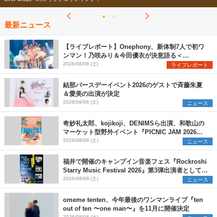
最新ニュース
【ライブレポート】Onephony、新体制7人で初ワ
ンマン！乃咲みり＆今田優衣が決意語る＜
Onephony新体制1st Oneman Live はじまりの夏
2026/08/08 (土)
ライブレポート
＞
結那バースデーイベント2026のゲストで斉藤朱夏
＆愛美の出演が決定
2026/08/08 (土)
ニュース
奇妙礼太郎、kojikoji、DENIMSら出演、和歌山の
マーケット型野外イベント『PICNIC JAM 2026』
早割チケット発売開始
2026/08/08 (土)
ニュース
福井で開催のキャンプイン音楽フェス『Rockroshi
Starry Music Festival 2026』第3弾出演者として
SCOOBIE DO、かりゆし58、Reiを発表
2026/08/08 (土)
ニュース
omeme tenten、今年最後のワンマンライブ『ten
out of ten 〜one man〜』を11月に開催決定
2026/08/08 (土)