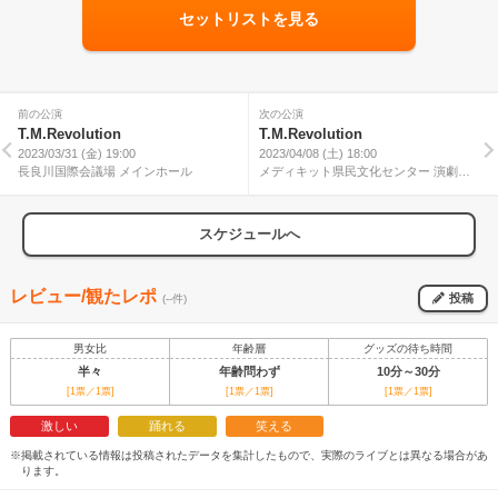
セットリストを見る
前の公演
次の公演
T.M.Revolution
T.M.Revolution
2023/03/31 (金) 19:00
2023/04/08 (土) 18:00
長良川国際会議場 メインホール
メディキット県民文化センター 演劇ホ
ール
スケジュールへ
レビュー/観たレポ
投稿
(--件)
男女比
年齢層
グッズの待ち時間
半々
年齢問わず
10分～30分
[1票／1票]
[1票／1票]
[1票／1票]
激しい
踊れる
笑える
※掲載されている情報は投稿されたデータを集計したもので、実際のライブとは異なる場合があ
ります。