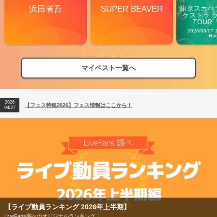
浜田省吾
SUPER BEAVER
東京スカパ
ケストラ 
TOUR「V
Carn
2026/08/07 
Ha
マイベスト一覧へ
2026
【フェス特集2026】フェス情報はここから！
04/27
2026
【ライブ動員ランキング】2026年上半期編発表！
07/28
2026
【フェス特集2026】フェス情報はここから！
04/27
2026
【ライブ動員ランキング】2026年上半期編発表！
07/28
ンキング 2026年上半期】
【フェス特集2
べのオリジナルランキング！
今年もフェスの季