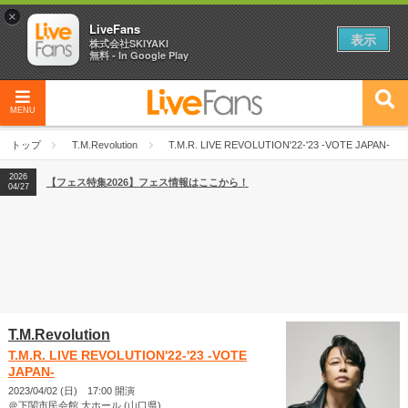
×
LiveFans
表示
株式会社SKIYAKI
無料 - In Google Play
MENU
2026
【フェス特集2026】フェス情報はここから！
04/27
トップ
T.M.Revolution
T.M.R. LIVE REVOLUTION'22-'23 -VOTE JAPAN-
2026
【ライブ動員ランキング】2026年上半期編発表！
07/28
2026
【フェス特集2026】フェス情報はここから！
04/27
2026
【ライブ動員ランキング】2026年上半期編発表！
07/28
T.M.Revolution
T.M.R. LIVE REVOLUTION'22-'23 -VOTE
JAPAN-
2023/04/02 (日) 17:00 開演
＠下関市民会館 大ホール (山口県)