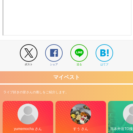
ポスト
シェア
送る
はてブ
マイベスト
ライブ好きの皆さんの推しをご紹介します。
yumemocha さん
すう さん
日本外送TG搜@