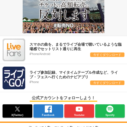
スマホの曲を、まるでライブ会場で聴いているような臨
場感でセットリスト通りに再生
iPhone/Android
今すぐダウンロード
ライブ参加記録、マイタイムテーブル作成など、ライ
ブ・フェスへ行くためのナビアプリ
iPhone
今すぐダウンロード
公式アカウントをフォローしよう！
X(Twitter)
Facebook
Youtube
Spotify