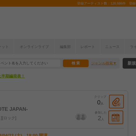
登録アーティスト数：126,686件 登録コ
ここから！
ケット
オンラインライブ
編集部
レポート
ニュース
ラ
上半期編発表！
新規
ジャンル検索
ここから！
上半期編発表！
クリップ
0
人
VOTE JAPAN-
参加した
2
ス
ロック
人
3/04/22 (土) 18:00 開演