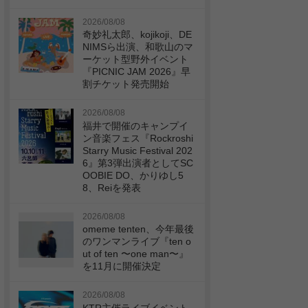
2026/08/08
奇妙礼太郎、kojikoji、DE
NIMSら出演、和歌山のマ
ーケット型野外イベント
『PICNIC JAM 2026』早
割チケット発売開始
2026/08/08
福井で開催のキャンプイ
ン音楽フェス『Rockroshi
Starry Music Festival 202
6』第3弾出演者としてSC
OOBIE DO、かりゆし5
8、Reiを発表
2026/08/08
omeme tenten、今年最後
のワンマンライブ『ten o
ut of ten 〜one man〜』
を11月に開催決定
2026/08/08