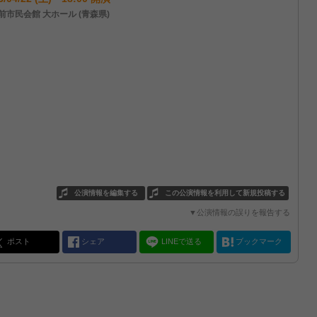
前市民会館 大ホール (青森県)
公演情報を編集する
この公演情報を利用して新規投稿する
▼公演情報の誤りを報告する
ポスト
シェア
LINEで送る
ブックマーク