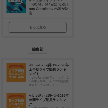
KTR主催ライブイベント
『GOAT』第4回にTERU f
rom Crossfaithの出演が決
定
もっと見る
編集部
≪LiveFans調べ≫2026年
上半期ライブ動員ランキ
ング！
【LiveFans独自ランキング】2
026年上半期、ライブの動員数
が多かったのは…！？
≪LiveFans調べ≫2025年
年間ライブ動員ランキン
グ！
【LiveFans独自ランキング】2