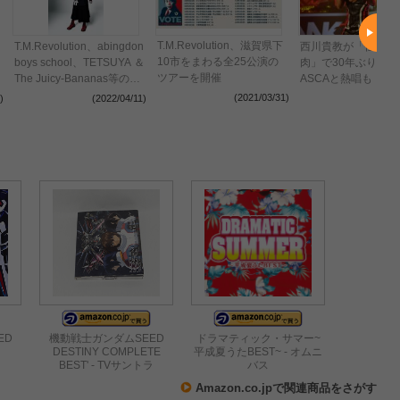
T.M.Revolution、滋賀県下
T.M.Revolution、abingdon
西川貴教が「仕上が
10市をまわる全25公演の
boys school、TETSUYA ＆
肉」で30年ぶり再降
ツアーを開催
The Juicy-Bananas等のサ
ASCAと熱唱も 『
ポート、自身のバンドやソ
POWER STATION
(2021/03/31)
)
(2022/04/11)
(202
ロとしても活躍する超絶技
[REBOOT]』こけら
巧のベーシスト・IKUO。
で11曲を披露
多彩なキャリアに迫る【イ
ンタビュー連載・匠の人】
ED
機動戦士ガンダムSEED
ドラマティック・サマー~
DESTINY COMPLETE
平成夏うたBEST~ - オムニ
BEST' - TVサントラ
バス
Amazon.co.jpで関連商品をさがす