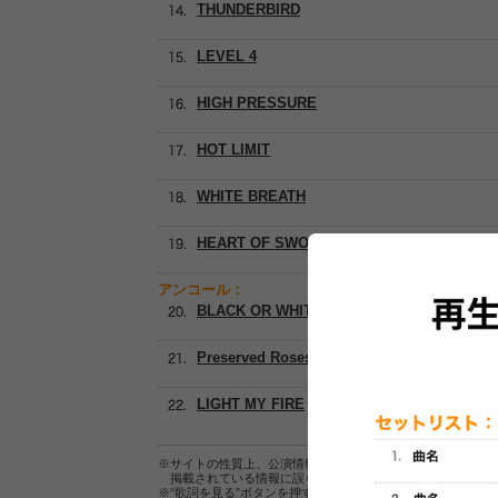
THUNDERBIRD
LEVEL 4
HIGH PRESSURE
HOT LIMIT
WHITE BREATH
HEART OF SWORD ～夜明け前～
アンコール：
BLACK OR WHITE ?
Preserved Roses
LIGHT MY FIRE
※サイトの性質上、公演情報およびセットリスト情報の正確
掲載されている情報に誤りがある場合は、
こちら
よりご連
※“歌詞を見る”ボタンを押すと、株式会社ページワンが運営