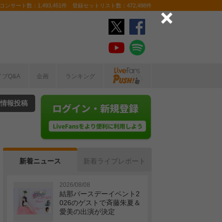
ンサート数：1,493,451件 登録セットリスト数：472,488件
イブQ&A
企画
ランキング
情報投稿
新着ニュース
新着ライブレポート
2026/08/08
結那バースデーイベント2
026のゲストで斉藤朱夏＆
愛美の出演が決定