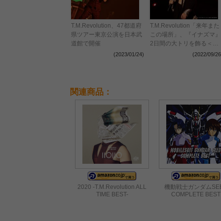
T.M.Revolution、47都道府
T.M.Revolution「来年また
県ツアー東京公演を日本武
この場所」、『イナズマ』
道館で開催
2日間の大トリを飾る＜イ
ナズマロック フェス 2022
(2023/01/24)
(2022/09/26
＞
関連商品：
2020 -T.M.Revolution ALL
機動戦士ガンダムSE
TIME BEST-
COMPLETE BEST