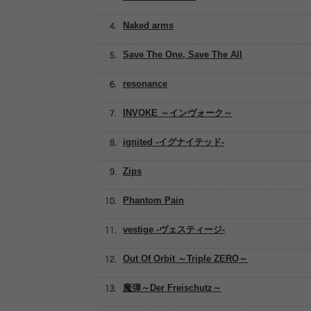
Naked arms
Save The One, Save The All
resonance
INVOKE ～インヴォーク～
ignited -イグナイテッド-
Zips
Phantom Pain
vestige -ヴェスティージ-
Out Of Orbit ～Triple ZERO～
魔弾～Der Freischutz～