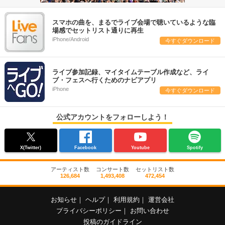
スマホの曲を、まるでライブ会場で聴いているような臨
場感でセットリスト通りに再生
iPhone/Android
今すぐダウンロード
ライブ参加記録、マイタイムテーブル作成など、ライ
ブ・フェスへ行くためのナビアプリ
iPhone
今すぐダウンロード
公式アカウントをフォローしよう！
X(Twitter)
Facebook
Youtube
Spotify
アーティスト数
コンサート数
セットリスト数
126,684
1,493,408
472,454
お知らせ
｜
ヘルプ
｜
利用規約
｜
運営会社
プライバシーポリシー
｜
お問い合わせ
投稿のガイドライン