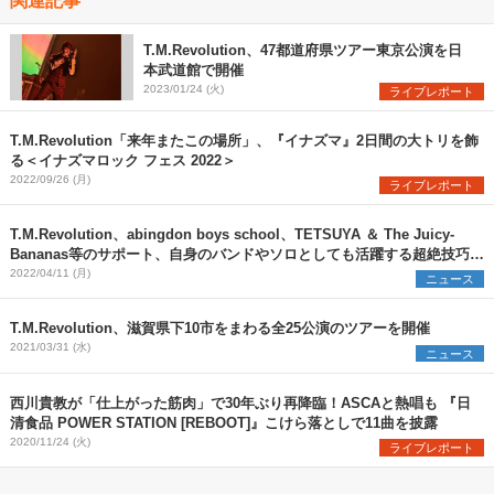
T.M.Revolution、47都道府県ツアー東京公演を日
本武道館で開催
2023/01/24 (火)
ライブレポート
T.M.Revolution「来年またこの場所」、『イナズマ』2日間の大トリを飾
る＜イナズマロック フェス 2022＞
2022/09/26 (月)
ライブレポート
T.M.Revolution、abingdon boys school、TETSUYA ＆ The Juicy-
Bananas等のサポート、自身のバンドやソロとしても活躍する超絶技巧の
ベーシスト・IKUO。多彩なキャリアに迫る【インタビュー連載・匠の
2022/04/11 (月)
ニュース
人】
T.M.Revolution、滋賀県下10市をまわる全25公演のツアーを開催
2021/03/31 (水)
ニュース
西川貴教が「仕上がった筋肉」で30年ぶり再降臨！ASCAと熱唱も 『日
清食品 POWER STATION [REBOOT]』こけら落としで11曲を披露
2020/11/24 (火)
ライブレポート