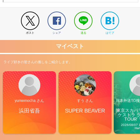
ポスト
シェア
送る
はてブ
マイベスト
ライブ好きの皆さんの推しをご紹介します。
yumemocha さん
すう さん
日本外送TG搜@
浜田省吾
SUPER BEAVER
東京スカパ
ケストラ 
TOUR「V
Carn
2026/08/07 
Ha