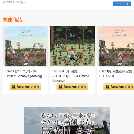
2023/11/13 (月)
ニュース
関連商品
CAVU [アナログ] - 04
Harvest〔初回盤
CAVU(初回生産限定盤
Limited Sazabys [Analog]
(CD+DVD)〕 - 04 Limited
CD+DVD)
Sazabys