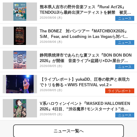
熊本県人吉市の野外音楽フェス『Rural Act'26』
TENDOUJIら最終出演アーティストを解禁 被災地
支援プロジェクトの始動も発表
2026/08/06 (木)
ニュース
The BONEZ 対バンツアー『MATCHBOX2026』
SiM、Fear, and Loathing in Las Vegasら対バン
アーティストを一斉解禁
2026/08/06 (木)
ニュース
静岡県焼津市であらたな夏フェス『BON BON BON
2026』が開催 音楽ライブ×盆踊り×DJ×屋台グル
メ×ランタンナイトで彩る2日間
2026/08/05 (水)
ニュース
【ライブレポート】yukaDD、圧巻の歌声と表現力
でトリを飾る＜WWS FESTIVAL vol.2＞
2026/08/05 (水)
ライブレポート
V系ハロウィンイベント『MASKED HALLOWEEN
2026』4日目、“渋谷魔界†モンスターナイト”出演6
組を発表
2026/08/05 (水)
ニュース
ニュース一覧へ