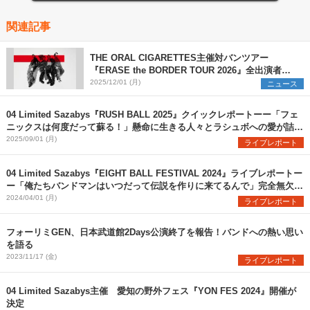
関連記事
THE ORAL CIGARETTES主催対バンツアー
『ERASE the BORDER TOUR 2026』全出演者を
解禁 TK from 凛として時雨ら3組の参加を新たに発
2025/12/01 (月)
ニュース
表
04 Limited Sazabys『RUSH BALL 2025』クイックレポートーー「フェ
ニックスは何度だって蘇る！」懸命に生きる人々とラシュボへの愛が詰ま
った珠玉のステージ
2025/09/01 (月)
ライブレポート
04 Limited Sazabys『EIGHT BALL FESTIVAL 2024』ライブレポートー
ー「俺たちバンドマンはいつだって伝説を作りに来てるんで」完全無欠の
フォーリミここに在り
2024/04/01 (月)
ライブレポート
フォーリミGEN、日本武道館2Days公演終了を報告！バンドへの熱い思い
を語る
2023/11/17 (金)
ライブレポート
04 Limited Sazabys主催 愛知の野外フェス『YON FES 2024』開催が
決定