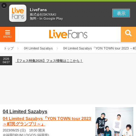
×
LiveFans
表示
株式会社SKIYAKI
無料 - In Google Play
MENU
2026
【フェス特集2026】フェス情報はここから！
04/27
トップ
04 Limited Sazabys
04 Limited Sazabys『YON TOWN tour 20
2026
【ライブ動員ランキング】2026年上半期編発表！
07/28
2026
【フェス特集2026】フェス情報はここから！
04/27
2026
【ライブ動員ランキング】2026年上半期編発表！
07/28
04 Limited Sazabys
04 Limited Sazabys『YON TOWN tour 2023
～町民グランプリ～』
2023/06/25 (日) 18:00 開演
＠福岡DRUM LOGOS (福岡県)