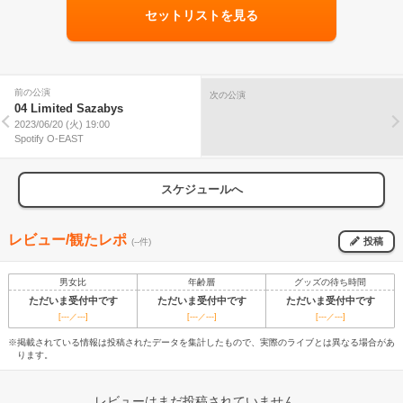
セットリストを見る
前の公演
次の公演
04 Limited Sazabys
2023/06/20 (火) 19:00
Spotify O-EAST
スケジュールへ
レビュー/観たレポ
投稿
(--件)
男女比
年齢層
グッズの待ち時間
ただいま受付中です
ただいま受付中です
ただいま受付中です
[---／---]
[---／---]
[---／---]
※掲載されている情報は投稿されたデータを集計したもので、実際のライブとは異なる場合があ
ります。
レビューはまだ投稿されていません。