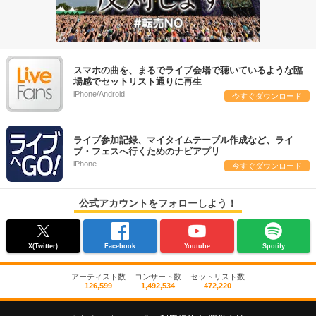
スマホの曲を、まるでライブ会場で聴いているような臨
場感でセットリスト通りに再生
iPhone/Android
今すぐダウンロード
ライブ参加記録、マイタイムテーブル作成など、ライ
ブ・フェスへ行くためのナビアプリ
iPhone
今すぐダウンロード
公式アカウントをフォローしよう！
X(Twitter)
Facebook
Youtube
Spotify
アーティスト数
コンサート数
セットリスト数
126,599
1,492,534
472,220