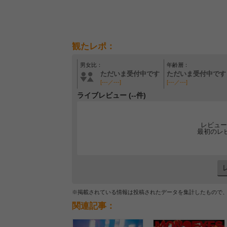
観たレポ：
男女比：
年齢層：
ただいま受付中です
ただいま受付中です
[---／---]
[---／---]
ライブレビュー (--件)
レビュー
最初のレ
※掲載されている情報は投稿されたデータを集計したもので
関連記事：