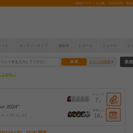
登録アーティスト数：126,660件 登録コ
ケット
オンラインライブ
編集部
レポート
ニュース
ラ
ここから！
新規
ジャンル検索
上半期編発表！
ここから！
上半期編発表！
クリップ
7
人
ur 2024"
参加した
16
ティブ/パンク
人
5/01/16 (木) 19:00 開演