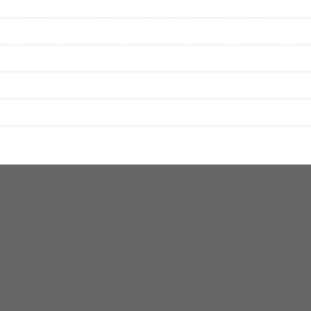
性は保証されませんので、あらかじめご了承ください。
絡をお願い致します。
する歌詞サイト「
歌ネット
」へ移動します。
▼セットリストの誤りを報告する
をプレイリストにして保存する