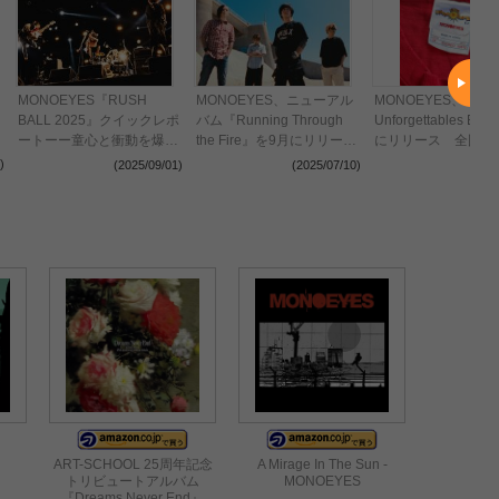
MONOEYES『RUSH
MONOEYES、ニューアル
MONOEYES、『Th
BALL 2025』クイックレポ
バム『Running Through
Unforgettables E.
ートーー童心と衝動を爆発
the Fire』を9月にリリー
にリリース 全国ラ
させて、まだまだ舞い上が
ス 全国ライブハウスツア
ウスツアーの開催も
)
(2025/09/01)
(2025/07/10)
(2024
る4人の姿「愛情と尊敬と
ーも決定
仲間意識を持って好きなよ
うにやってください」
ART-SCHOOL 25周年記念
A Mirage In The Sun -
トリビュートアルバム
MONOEYES
『Dreams Never End』