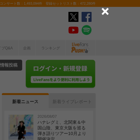
ンサート数：1,493,094件 登録セットリスト数：472,280件
イブQ&A
企画
ランキング
情報投稿
新着ニュース
新着ライブレポート
2026/08/07
ハナレグミ、北関東＆中
国山陰、東京大阪を巡る
弾き語りツアー10月より
開催決定