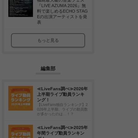
福島最大級の音楽フェス
『LIVE AZUMA 2026』無
料で楽しめるECHO STAG
Eの出演アーティストを発
表
もっと見る
編集部
≪LiveFans調べ≫2026年
上半期ライブ動員ランキ
ング！
【LiveFans独自ランキング】2
026年上半期、ライブの動員数
が多かったのは…！？
≪LiveFans調べ≫2025年
年間ライブ動員ランキン