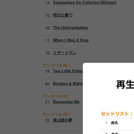
Somewhere On Fullerton [Allister]
明日公園で
The Unforgettables
When I Was A King
リザードマン
アンコール #1：
Two Little Fishes
Borders & Walls
アンコール #2：
Remember Me
アンコール #3：
彼は誰の夢