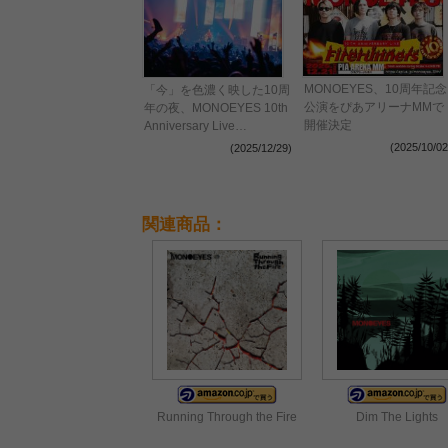
MONOEYES、10周年記念
「今」を色濃く映した10周
公演をぴあアリーナMMで
年の夜、MONOEYES 10th
開催決定
Anniversary Live
"Firerunners"オフィシャル
(2025/10/02
(2025/12/29)
ライブレポート到着
関連商品：
Running Through the Fire
Dim The Lights