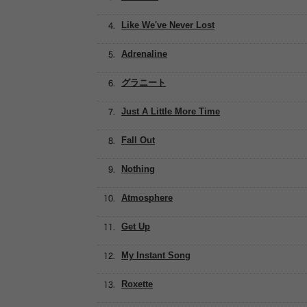
Like We've Never Lost
Adrenaline
グラニート
Just A Little More Time
Fall Out
Nothing
Atmosphere
Get Up
My Instant Song
Roxette