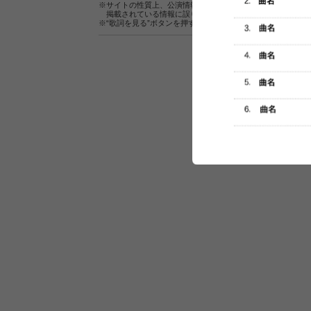
※サイトの性質上、公演情報およびセットリスト情報の正確
掲載されている情報に誤りがある場合は、
こちら
よりご連
※“歌詞を見る”ボタンを押すと、株式会社ページワンが運営
セットリスト