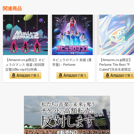
関連商品
【Amazon.co.jp限定】ネビ
ネビュラロマンス 前篇 (通
【Amazon.co.jp限定】
ュラロマンス 後篇 (初回限
常盤) - Perfume
Perfume The Best "P
定盤)(Blu-ray付)(特典:…
Cubed"(完全生産限定