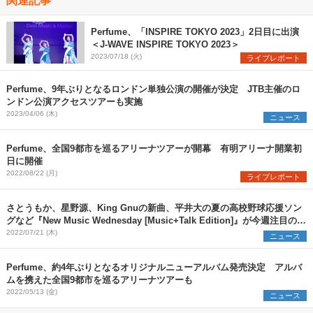
Perfume、「INSPIRE TOKYO 2023」2日目に出演
＜J-WAVE INSPIRE TOKYO 2023＞
2023/07/18 (火)
ライブレポート
Perfume、9年ぶりとなるロンドン単独公演の開催が決定 JTB主催のロ
ンドン公演アクセスツアーも実施
2023/04/06 (木)
ニュース
Perfume、全国9都市を巡るアリーナツアーが開幕 有明アリーナ開業初
日に開催
2022/08/22 (月)
ライブレポート
さとうもか、星野源、King Gnuの新曲、平井大の夏の高校野球応援ソン
グなど『New Music Wednesday [Music+Talk Edition]』が今週注目の新
作13曲を紹介
2022/07/21 (木)
ニュース
Perfume、約4年ぶりとなるオリジナルニューアルバム発売決定 アルバ
ムを携えた全国9都市を巡るアリーナツアーも
2022/05/13 (金)
ニュース