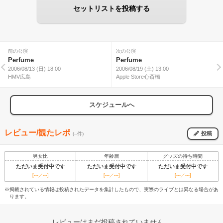
セットリストを投稿する
前の公演
次の公演
Perfume
Perfume
2006/08/13 (日) 18:00
2006/08/19 (土) 13:00
HMV広島
Apple Store心斎橋
スケジュールへ
レビュー/観たレポ
投稿
(--件)
男女比
年齢層
グッズの待ち時間
ただいま受付中です
ただいま受付中です
ただいま受付中です
[---／---]
[---／---]
[---／---]
※掲載されている情報は投稿されたデータを集計したもので、実際のライブとは異なる場合があ
ります。
レビューはまだ投稿されていません。