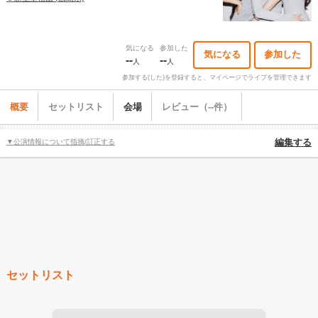
気になる
参加した
気になる
参加した
--
--
人
人
参加する(した)を登録すると、マイページでライブを管理できます
概要
セットリスト
会場
レビュー（--件）
▼公演情報について指摘/訂正する
編集する
セットリスト