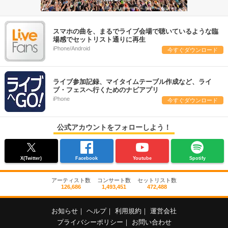
スマホの曲を、まるでライブ会場で聴いているような臨
場感でセットリスト通りに再生
iPhone/Android
今すぐダウンロード
ライブ参加記録、マイタイムテーブル作成など、ライ
ブ・フェスへ行くためのナビアプリ
iPhone
今すぐダウンロード
公式アカウントをフォローしよう！
X(Twitter)
Facebook
Youtube
Spotify
アーティスト数
コンサート数
セットリスト数
126,686
1,493,451
472,488
お知らせ
｜
ヘルプ
｜
利用規約
｜
運営会社
プライバシーポリシー
｜
お問い合わせ