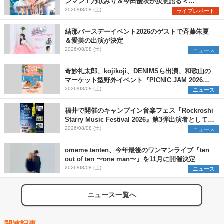
ンマン！乃咲みり＆今田優衣が決意語る＜
Onephony新体制1st Oneman Live はじまりの夏
2026/08/08 (土)
ライブレポート
＞
結那バースデーイベント2026のゲストで斉藤朱夏
＆愛美の出演が決定
2026/08/08 (土)
ニュース
奇妙礼太郎、kojikoji、DENIMSら出演、和歌山の
マーケット型野外イベント『PICNIC JAM 2026』
早割チケット発売開始
2026/08/08 (土)
ニュース
福井で開催のキャンプイン音楽フェス『Rockroshi
Starry Music Festival 2026』第3弾出演者として
SCOOBIE DO、かりゆし58、Reiを発表
2026/08/08 (土)
ニュース
omeme tenten、今年最後のワンマンライブ『ten
out of ten 〜one man〜』を11月に開催決定
2026/08/08 (土)
ニュース
ニュース一覧へ
関連記事