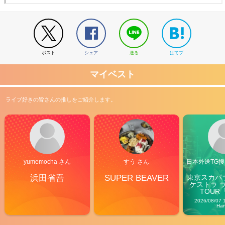
ポスト
シェア
送る
はてブ
マイベスト
ライブ好きの皆さんの推しをご紹介します。
yumemocha さん
すう さん
日本外送TG搜@
浜田省吾
SUPER BEAVER
東京スカパ
ケストラ 
TOUR「V
Carn
2026/08/07 
Ha