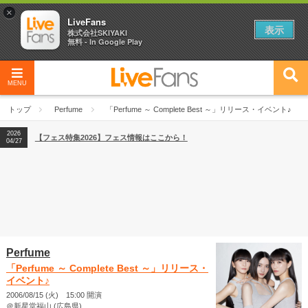
×
LiveFans
表示
株式会社SKIYAKI
無料 - In Google Play
MENU
2026
【フェス特集2026】フェス情報はここから！
04/27
トップ
Perfume
「Perfume ～ Complete Best ～」リリース・イベント♪
2026
【ライブ動員ランキング】2026年上半期編発表！
07/28
2026
【フェス特集2026】フェス情報はここから！
04/27
2026
【ライブ動員ランキング】2026年上半期編発表！
07/28
Perfume
「Perfume ～ Complete Best ～」リリース・
イベント♪
2006/08/15 (火) 15:00 開演
＠新星堂福山 (広島県)