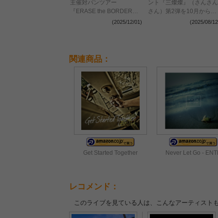
主催対バンツアー
ント『三燦燦』（さんさん
『ERASE the BORDER
さん）第2弾を10月から開
TOUR 2026』全出演者を
催 ENTH、PEDRO、
(2025/12/01)
(2025/08/12
解禁 TK from 凛として時雨
w.o.d.が対バンアーティス
ら3組の参加を新たに発表
トに決定
関連商品：
Get Started Together
Never Let Go - EN
レコメンド：
このライブを見ている人は、こんなアーティスト