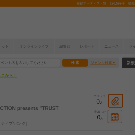
登録アーティスト数：126,599件 登録コ
ケット
オンラインライブ
編集部
レポート
ニュース
ラ
ここから！
新規
ジャンル検索
上半期編発表！
ここから！
上半期編発表！
クリップ
0
人
TION presents "TRUST
参加した
0
人
ティブ/パンク