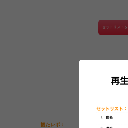
セットリスト
観たレポ：