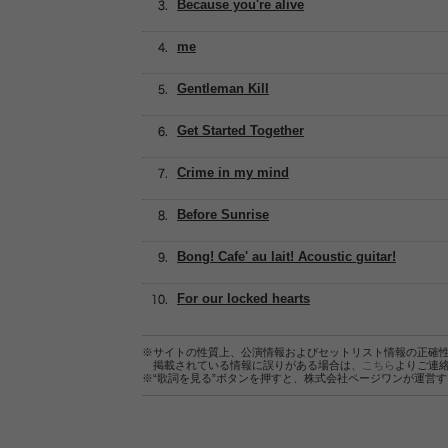
Because you're alive
me
Gentleman Kill
Get Started Together
Crime in my mind
Before Sunrise
Bong! Cafe' au lait! Acoustic guitar!
For our locked hearts
※サイトの性質上、公演情報およびセットリスト情報の正確
掲載されている情報に誤りがある場合は、
こちら
よりご連
※“歌詞を見る”ボタンを押すと、株式会社ページワンが運営