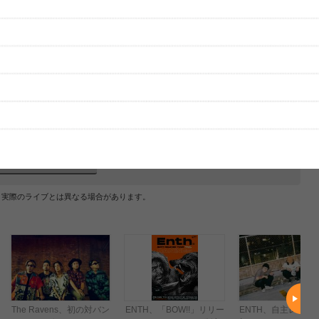
グッズの待ち時間：
観たレポを投稿する
ただいま受付中です
[---／---]
はまだ投稿されていません。
ビューを投稿してみませんか？
レビューを投稿する
、実際のライブとは異なる場合があります。
The Ravens、初の対バン
ENTH、「BOW!!」リリー
ENTH、自主レーベ