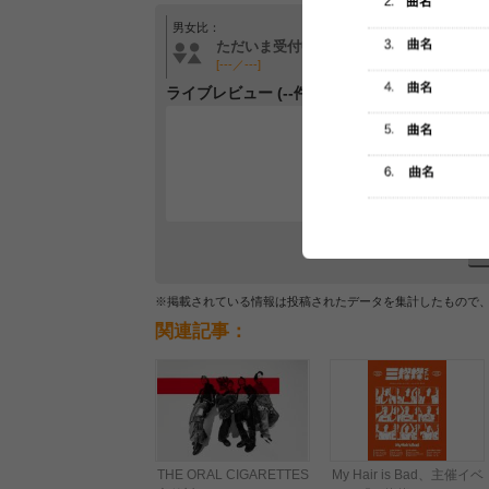
男女比：
年齢層：
ただいま受付中です
ただいま受付中です
[---／---]
[---／---]
ライブレビュー (--件)
レビュー
最初のレ
※掲載されている情報は投稿されたデータを集計したもので
関連記事：
THE ORAL CIGARETTES
My Hair is Bad、主催イベ