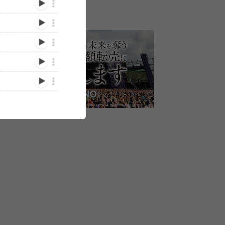
ルより
ENTH、アルバム
Age Factoryが新MVとアー
BRAHMAN、