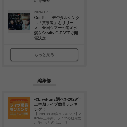
組を発表
2026/08/05
OddRe:、デジタルシング
ル「黄泉還」をリリー
ス 全国ツアーの追加公
演をSpotify O-EASTで開
催決定
もっと見る
編集部
≪LiveFans調べ≫2026年
上半期ライブ動員ランキ
ング！
【LiveFans独自ランキング】2
026年上半期、ライブの動員数
が多かったのは…！？