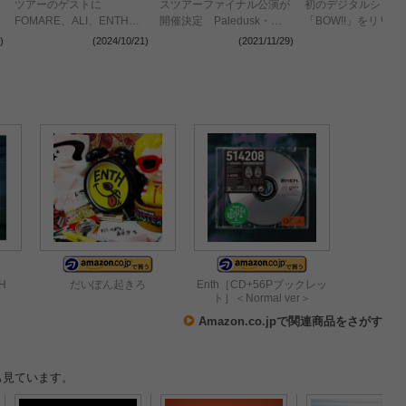
ツアーのゲストに
スツアーファイナル公演が
初のデジタルシング
FOMARE、ALI、ENTHが
開催決定 Paledusk・
「BOW!!」をリリー
決定
Track’sと対バン
アーの開催＆第1弾
)
(2024/10/21)
(2021/11/29)
(2021
を発表
TH
だいぽん起きろ
Enth［CD+56Pブックレッ
ト］＜Normal ver＞
Amazon.co.jpで関連商品をさがす
も見ています。