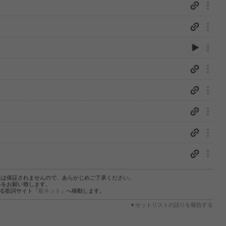
性は保証されませんので、あらかじめご了承ください。
絡をお願い致します。
する歌詞サイト「
歌ネット
」へ移動します。
▼セットリストの誤りを報告する