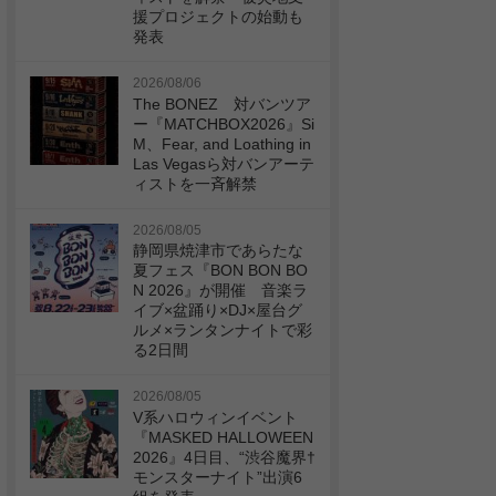
援プロジェクトの始動も
発表
2026/08/06
The BONEZ 対バンツア
ー『MATCHBOX2026』Si
M、Fear, and Loathing in
Las Vegasら対バンアーテ
ィストを一斉解禁
2026/08/05
静岡県焼津市であらたな
夏フェス『BON BON BO
N 2026』が開催 音楽ラ
イブ×盆踊り×DJ×屋台グ
ルメ×ランタンナイトで彩
る2日間
2026/08/05
V系ハロウィンイベント
『MASKED HALLOWEEN
2026』4日目、“渋谷魔界†
モンスターナイト”出演6