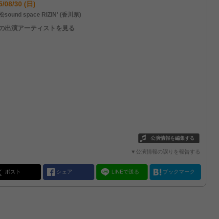
5/08/30 (日)
sound space RIZIN' (香川県)
他の出演アーティストを見る
公演情報を編集する
▼公演情報の誤りを報告する
ポスト
シェア
LINEで送る
ブックマーク