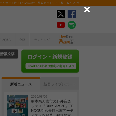
ンサート数：1,492,534件 登録セットリスト数：472,220件
イブQ&A
企画
ランキング
情報投稿
新着ニュース
新着ライブレポート
2026/08/06
熊本県人吉市の野外音楽
フェス『Rural Act'26』TE
NDOUJIら最終出演アーテ
ィストを解禁 被災地支