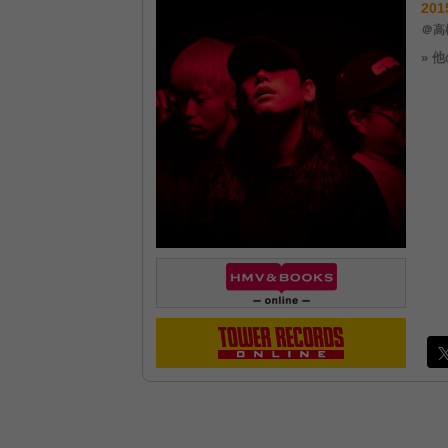
201
＠高松
» 