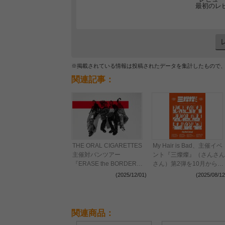
最初のレ
※掲載されている情報は投稿されたデータを集計したもので
関連記事：
THE ORAL CIGARETTES
My Hair is Bad、主催イベ
主催対バンツアー
ント『三燦燦』（さんさん
『ERASE the BORDER
さん）第2弾を10月から開
TOUR 2026』全出演者を
催 ENTH、PEDRO、
(2025/12/01)
(2025/08/12
解禁 TK from 凛として時雨
w.o.d.が対バンアーティス
ら3組の参加を新たに発表
トに決定
関連商品：