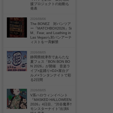
援プロジェクトの始動も
発表
2026/08/06
The BONEZ 対バンツア
ー『MATCHBOX2026』Si
M、Fear, and Loathing in
Las Vegasら対バンアーテ
ィストを一斉解禁
2026/08/05
静岡県焼津市であらたな
夏フェス『BON BON BO
N 2026』が開催 音楽ラ
イブ×盆踊り×DJ×屋台グ
ルメ×ランタンナイトで彩
る2日間
2026/08/05
V系ハロウィンイベント
『MASKED HALLOWEEN
2026』4日目、“渋谷魔界†
モンスターナイト”出演6