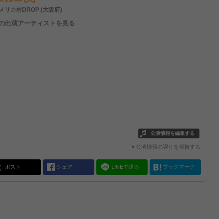
メリカ村DROP (大阪府)
他の出演アーティストを見る
公演情報を編集する
▼公演情報の誤りを報告する
ポスト
シェア
LINEで送る
ブックマーク