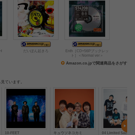
TH
だいぽん起きろ
Enth［CD+56Pブックレッ
ト］＜Normal ver＞
Amazon.co.jpで関連商品をさがす
も見ています。
10-FEET
キュウソネコカミ
04 Limited Sazaby