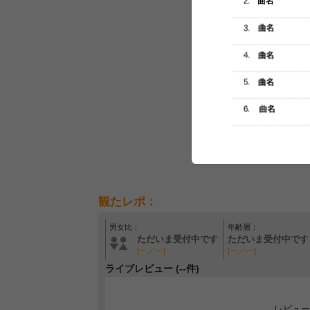
観たレポ：
男女比：
年齢層：
ただいま受付中です
ただいま受付中です
[---／---]
[---／---]
ライブレビュー (--件)
レビュー