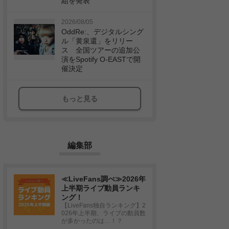
組を発表
2026/08/05
OddRe:、デジタルシング
ル「黄泉還」をリリー
ス 全国ツアーの追加公
演をSpotify O-EASTで開
催決定
もっと見る
編集部
≪LiveFans調べ≫2026年
上半期ライブ動員ランキ
ング！
【LiveFans独自ランキング】2
026年上半期、ライブの動員数
が多かったのは…！？