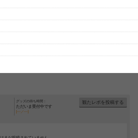
グッズの待ち時間：
観たレポを投稿する
ただいま受付中です
[---／---]
はまだ投稿されていません。