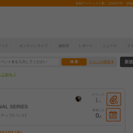
登録アーティスト数：126,647件 登録コ
ケット
オンラインライブ
編集部
レポート
ニュース
ラ
ここから！
新規
ジャンル検索
上半期編発表！
ここから！
上半期編発表！
クリップ
1
人
INAL SERIES
参加した
0
ティブ/パンク
人
5/11/03 (火)