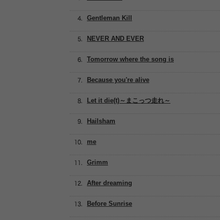
Gentleman Kill
NEVER AND EVER
Tomorrow where the song is
Because you're alive
Let it die(t)～まこっつ走れ～
Hailsham
me
Grimm
After dreaming
Before Sunrise