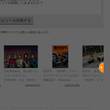
ビューを投稿してみませんか？
レビューを投稿する
、実際のライブとは異なる場合があります。
The Ravens、初の対バン
ENTH、「BOW!!」リリー
ENTH、自主レーベ
ツアーのゲストに
スツアーファイナル公演が
初のデジタルシング
FOMARE、ALI、ENTHが
開催決定 Paledusk・
「BOW!!」をリリー
決定
Track’sと対バン
アーの開催＆第1弾
)
(2024/10/21)
(2021/11/29)
(2021
を発表