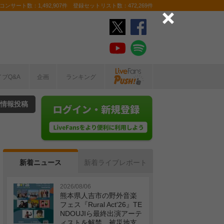
ンサート数：1,492,907件 登録セットリスト数：472,269件
イブQ&A
企画
ランキング
情報投稿
新着ニュース
新着ライブレポート
2026/08/06
熊本県人吉市の野外音楽
フェス『Rural Act'26』TE
NDOUJIら最終出演アーテ
ィストを解禁 被災地支