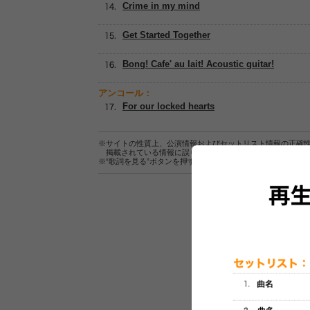
Crime in my mind
Get Started Together
Bong! Cafe' au lait! Acoustic guitar!
アンコール：
For our locked hearts
※サイトの性質上、公演情報およびセットリスト情報の正確
掲載されている情報に誤りがある場合は、
こちら
よりご連
※“歌詞を見る”ボタンを押すと、株式会社ページワンが運営
セットリスト