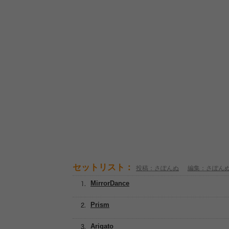
セットリスト：
投稿：さぽんぬ
編集：さぽん
MirrorDance
Prism
Arigato