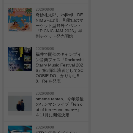
2026/08/08
奇妙礼太郎、kojikoji、DE
NIMSら出演、和歌山のマ
ーケット型野外イベント
『PICNIC JAM 2026』早
割チケット発売開始
2026/08/08
福井で開催のキャンプイ
ン音楽フェス『Rockroshi
Starry Music Festival 202
6』第3弾出演者としてSC
OOBIE DO、かりゆし5
8、Reiを発表
2026/08/08
omeme tenten、今年最後
のワンマンライブ『ten o
ut of ten 〜one man〜』
を11月に開催決定
2026/08/08