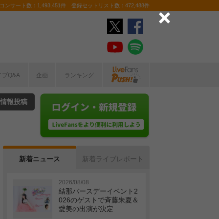
ンサート数：1,493,451件 登録セットリスト数：472,488件
イブQ&A
企画
ランキング
情報投稿
新着ニュース
新着ライブレポート
2026/08/08
結那バースデーイベント2
026のゲストで斉藤朱夏＆
愛美の出演が決定