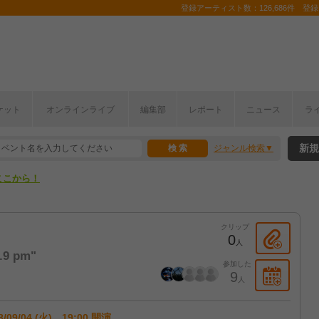
登録アーティスト数：126,686件 登録コ
ケット
オンラインライブ
編集部
レポート
ニュース
ラ
ここから！
新規
ジャンル検索
上半期編発表！
ここから！
上半期編発表！
クリップ
0
人
0.9 pm"
参加した
9
人
8/09/04 (火) 19:00 開演