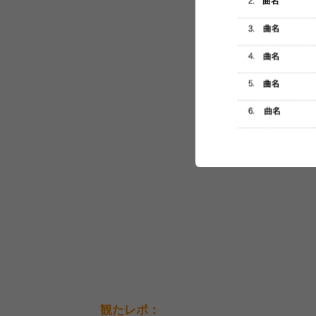
セットリスト
観たレポ：