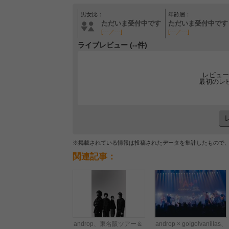
男女比：
年齢層：
ただいま受付中です
ただいま受付中です
[---／---]
[---／---]
ライブレビュー (--件)
レビュー
最初のレ
※掲載されている情報は投稿されたデータを集計したもので
関連記事：
androp、東名阪ツアー＆
androp × go!go!vanillas、