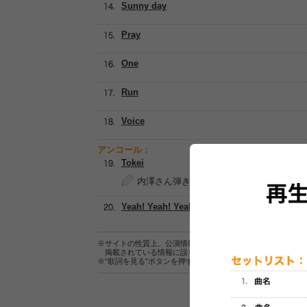
Sunny day
Pray
One
Run
Voice
アンコール：
Tokei
内澤さん弾き語り
Yeah! Yeah! Yeah!
※サイトの性質上、公演情報およびセットリスト情報の正確
掲載されている情報に誤りがある場合は、
こちら
よりご連
※“歌詞を見る”ボタンを押すと、株式会社ページワンが運営