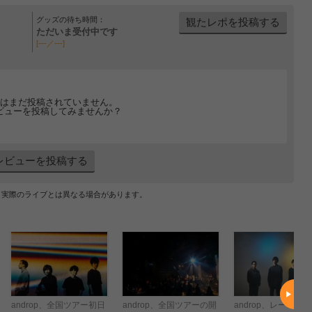
グッズの待ち時間：
観たレポを投稿する
ただいま受付中です
[---／---]
はまだ投稿されていません。
ビューを投稿してみませんか？
レビューを投稿する
、実際のライブとは異なる場合があります。
androp、全国ツアー初日
androp、全国ツアーの開
androp、レーベル