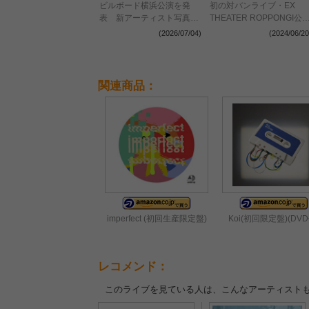
ビルボード横浜公演を発
初の対バンライブ・EX
表 新アーティスト写真も
THEATER ROPPONGI公
公開に
のオフィシャルレポートが
(2026/07/04)
(2024/06/20
到着
関連商品：
imperfect (初回生産限定盤)
Koi(初回限定盤)(DVD
レコメンド：
このライブを見ている人は、こんなアーティスト