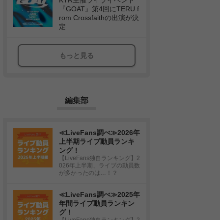
KTR主催ライブイベント
『GOAT』第4回にTERU f
rom Crossfaithの出演が決
定
もっと見る
編集部
≪LiveFans調べ≫2026年
上半期ライブ動員ランキ
ング！
【LiveFans独自ランキング】2
026年上半期、ライブの動員数
が多かったのは…！？
≪LiveFans調べ≫2025年
年間ライブ動員ランキン
グ！
【LiveFans独自ランキング】2