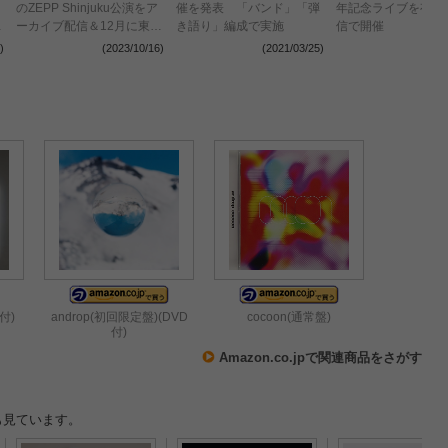
のZEPP Shinjuku公演をア
催を発表 「バンド」「弾
年記念ライブを有観
演
ーカイブ配信＆12月に東
き語り」編成で実施
信で開催
京・大阪 Billboard Live決
)
(2023/10/16)
(2021/03/25)
(2021
定
付)
androp(初回限定盤)(DVD
cocoon(通常盤)
付)
Amazon.co.jpで関連商品をさがす
も見ています。